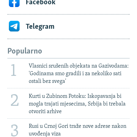
Facebook
Telegram
Popularno
1
Vlasnici srušenih objekata na Gazivodama:
'Godinama smo gradili i za nekoliko sati
ostali bez svega'
2
Kurti u Zubinom Potoku: Iskopavanja bi
mogla trajati mjesecima, Srbija bi trebala
otvoriti arhive
3
Rusi u Crnoj Gori traže nove adrese nakon
uvođenja viza