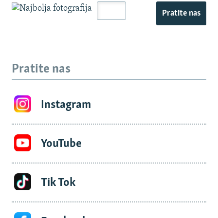
Pratite nas
Pratite nas
Instagram
YouTube
Tik Tok