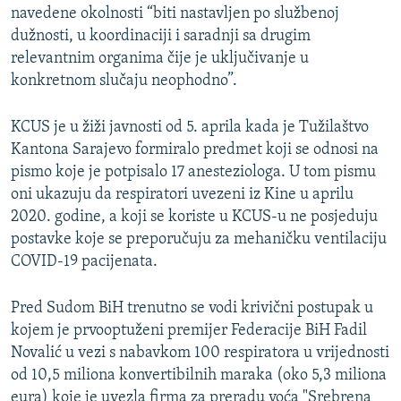
navedene okolnosti “biti nastavljen po službenoj
dužnosti, u koordinaciji i saradnji sa drugim
relevantnim organima čije je uključivanje u
konkretnom slučaju neophodno”.
KCUS je u žiži javnosti od 5. aprila kada je Tužilaštvo
Kantona Sarajevo formiralo predmet koji se odnosi na
pismo koje je potpisalo 17 anesteziologa. U tom pismu
oni ukazuju da respiratori uvezeni iz Kine u aprilu
2020. godine, a koji se koriste u KCUS-u ne posjeduju
postavke koje se preporučuju za mehaničku ventilaciju
COVID-19 pacijenata.
Pred Sudom BiH trenutno se vodi krivični postupak u
kojem je prvooptuženi premijer Federacije BiH Fadil
Novalić u vezi s nabavkom 100 respiratora u vrijednosti
od 10,5 miliona konvertibilnih maraka (oko 5,3 miliona
eura) koje je uvezla firma za preradu voća "Srebrena