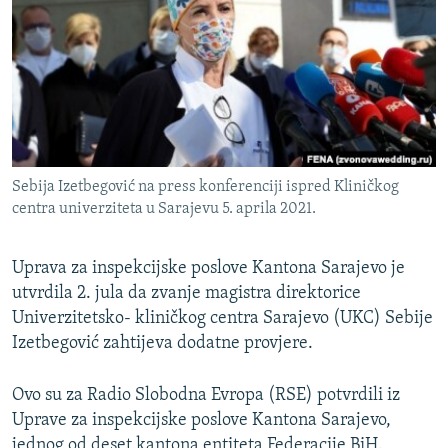
ISPRIČAJ MI
DNEVNO@RSE
SPECIJALI RSE
VIŠE OD NASLOVA
PRATITE NAS
GENOCID U SREBRENICI
Sebija Izetbegović na press konferenciji ispred Kliničkog
POPLAVE I KLIZIŠTA U BIH 2024.
centra univerziteta u Sarajevu 5. aprila 2021.
TV LIBERTY
Sve RFE/RL stranice
Uprava za inspekcijske poslove Kantona Sarajevo je
POST SCRIPTUM
utvrdila 2. jula da zvanje magistra direktorice
MOJA EVROPA
Univerzitetsko- kliničkog centra Sarajevo (UKC) Sebije
Izetbegović zahtijeva dodatne provjere.
TRI DECENIJE OD RATA U BIH
SVE KARTE DEJTONA
Ovo su za Radio Slobodna Evropa (RSE) potvrdili iz
NASTANAK I RASPAD JUGOSLAVIJE
Uprave za inspekcijske poslove Kantona Sarajevo,
jednog od deset kantona entiteta Federacije BiH.