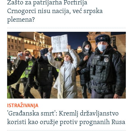
Zašto za patrijarha Porfirija
Crnogorci nisu nacija, već srpska
plemena?
ISTRAŽIVANJA
'Građanska smrt': Kremlj državljanstvo
koristi kao oružje protiv prognanih Rusa