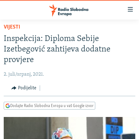
Dostupni
linkovi
Pređite
VIJESTI
na
VIJESTI
Inspekcija: Diploma Sebije
glavni
BOSNA I HERCEGOVINA
sadržaj
Izetbegović zahtijeva dodatne
SRBIJA
Pređite
provjere
na
KOSOVO
glavnu
2. juli/srpanj, 2021.
CRNA GORA
navigaciju
Pređite
Podijelite
VIZUELNO
na
PODCASTI
VIDEO
pretragu
Dodajte Radio Slobodna Evropa u vaš Google izvor
RAT U UKRAJINI
FOTOGALERIJE
KINA NA BALKANU
INFOGRAFIKE
RSE PRIČE IZ SVIJETA