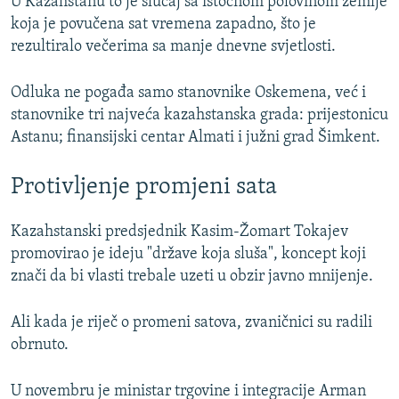
U Kazahstanu to je slučaj sa istočnom polovinom zemlje
koja je povučena sat vremena zapadno, što je
rezultiralo večerima sa manje dnevne svjetlosti.
Odluka ne pogađa samo stanovnike Oskemena, već i
stanovnike tri najveća kazahstanska grada: prijestonicu
Astanu; finansijski centar Almati i južni grad Šimkent.
Protivljenje promjeni sata
Kazahstanski predsjednik Kasim-Žomart Tokajev
promovirao je ideju "države koja sluša", koncept koji
znači da bi vlasti trebale uzeti u obzir javno mnijenje.
Ali kada je riječ o promeni satova, zvaničnici su radili
obrnuto.
U novembru je ministar trgovine i integracije Arman