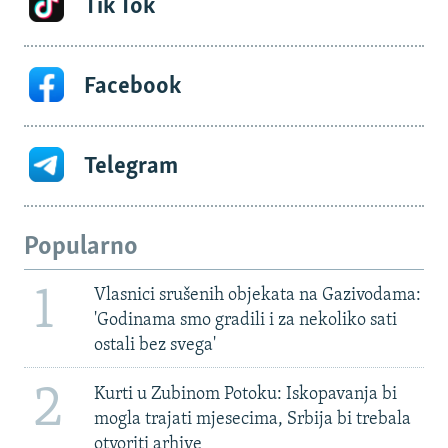
Tik Tok
Facebook
Telegram
Popularno
1
Vlasnici srušenih objekata na Gazivodama:
'Godinama smo gradili i za nekoliko sati
ostali bez svega'
2
Kurti u Zubinom Potoku: Iskopavanja bi
mogla trajati mjesecima, Srbija bi trebala
otvoriti arhive