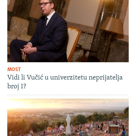
MOST
Vidi li Vučić u univerzitetu neprijatelja
broj 1?