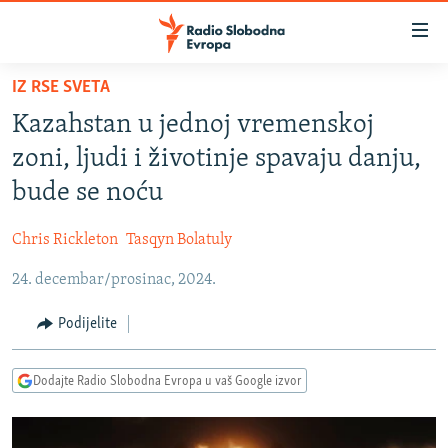
Dostupni
linkovi
Pređite
IZ RSE SVETA
na
VIJESTI
Kazahstan u jednoj vremenskoj
glavni
BOSNA I HERCEGOVINA
sadržaj
zoni, ljudi i životinje spavaju danju,
SRBIJA
Pređite
bude se noću
na
KOSOVO
glavnu
Chris Rickleton
Tasqyn Bolatuly
CRNA GORA
navigaciju
Pređite
24. decembar/prosinac, 2024.
VIZUELNO
na
PODCASTI
VIDEO
Podijelite
pretragu
RAT U UKRAJINI
FOTOGALERIJE
Dodajte Radio Slobodna Evropa u vaš Google izvor
KINA NA BALKANU
INFOGRAFIKE
RSE PRIČE IZ SVIJETA