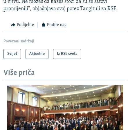
u njivu. Ne možeš da kažeš stoci da su se satovi
promijenili", objašnjava svoj potez Tangjtuli za RSE.
Podijelite
Pratite nas
Povezani sadržaji
Svijet
Aktuelno
Iz RSE sveta
Više priča