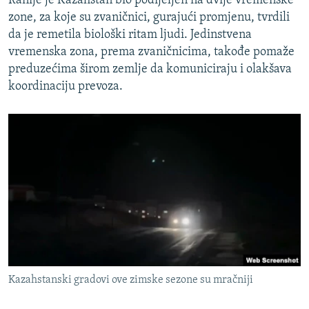
Ranije je Kazahstan bio podijeljen na dvije vremenske
zone, za koje su zvaničnici, gurajući promjenu, tvrdili
da je remetila biološki ritam ljudi. Jedinstvena
vremenska zona, prema zvaničnicima, takođe pomaže
preduzećima širom zemlje da komuniciraju i olakšava
koordinaciju prevoza.
Kazahstanski gradovi ove zimske sezone su mračniji