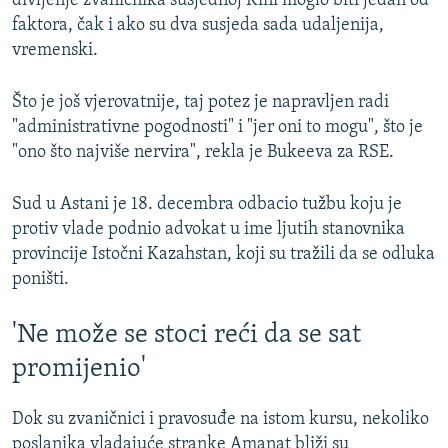
divljenje zvaničnika susjednoj Kini moglo biti jedan od
faktora, čak i ako su dva susjeda sada udaljenija,
vremenski.
Što je još vjerovatnije, taj potez je napravljen radi
"administrativne pogodnosti" i "jer oni to mogu", što je
"ono što najviše nervira", rekla je Bukeeva za RSE.
Sud u Astani je 18. decembra odbacio tužbu koju je
protiv vlade podnio advokat u ime ljutih stanovnika
provincije Istočni Kazahstan, koji su tražili da se odluka
poništi.
'Ne može se stoci reći da se sat
promijenio'
Dok su zvaničnici i pravosuđe na istom kursu, nekoliko
poslanika vladajuće stranke Amanat bliži su