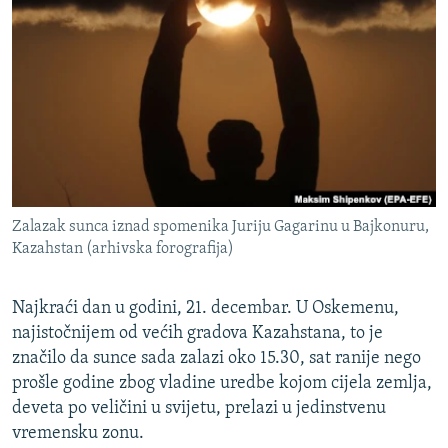
ISPRIČAJ MI
DNEVNO@RSE
SPECIJALI RSE
VIŠE OD NASLOVA
PRATITE NAS
GENOCID U SREBRENICI
POPLAVE I KLIZIŠTA U BIH 2024.
Zalazak sunca iznad spomenika Juriju Gagarinu u Bajkonuru,
TV LIBERTY
Sve RFE/RL stranice
Kazahstan (arhivska forografija)
POST SCRIPTUM
MOJA EVROPA
Najkraći dan u godini, 21. decembar. U Oskemenu,
najistočnijem od većih gradova Kazahstana, to je
TRI DECENIJE OD RATA U BIH
značilo da sunce sada zalazi oko 15.30, sat ranije nego
SVE KARTE DEJTONA
prošle godine zbog vladine uredbe kojom cijela zemlja,
deveta po veličini u svijetu, prelazi u jedinstvenu
NASTANAK I RASPAD JUGOSLAVIJE
vremensku zonu.