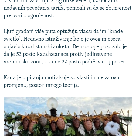
Viši računi za struju zbog duže večeri, uz dodatak
nedavnih povećanja tarifa, pomogli su da se zbunjenost
pretvori u ogorčenost.
Ljuti građani više puta optužuju vladu da im "krade
svjetlo". Nedavno istraživanje koje je ovog mjeseca
objavio kazahstanski anketar Demoscope pokazalo je
da je 53 posto Kazahstanaca protiv jedinstvene
vremenske zone, a samo 22 posto podržava taj potez.
Kada je u pitanju motiv koje su vlasti imale za ovu
promjenu, postoji mnogo teorija.