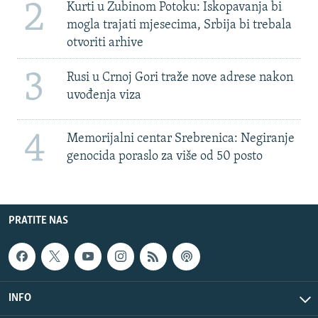
2
Kurti u Zubinom Potoku: Iskopavanja bi
mogla trajati mjesecima, Srbija bi trebala
otvoriti arhive
3
Rusi u Crnoj Gori traže nove adrese nakon
uvođenja viza
4
Memorijalni centar Srebrenica: Negiranje
genocida poraslo za više od 50 posto
PRATITE NAS
INFO