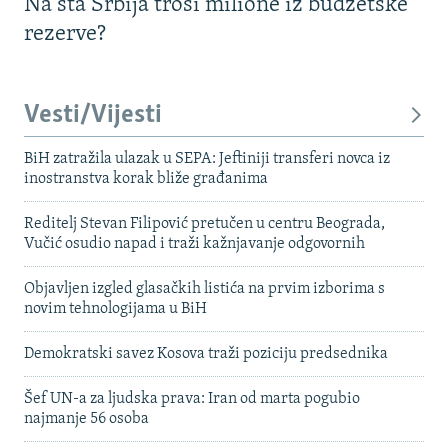
Na šta Srbija troši milione iz budžetske
rezerve?
Vesti/Vijesti
BiH zatražila ulazak u SEPA: Jeftiniji transferi novca iz
inostranstva korak bliže građanima
Reditelj Stevan Filipović pretučen u centru Beograda,
Vučić osudio napad i traži kažnjavanje odgovornih
Objavljen izgled glasačkih listića na prvim izborima s
novim tehnologijama u BiH
Demokratski savez Kosova traži poziciju predsednika
Šef UN-a za ljudska prava: Iran od marta pogubio
najmanje 56 osoba