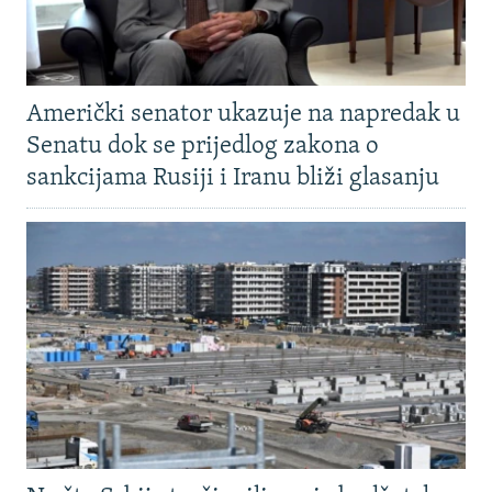
Američki senator ukazuje na napredak u
Senatu dok se prijedlog zakona o
sankcijama Rusiji i Iranu bliži glasanju