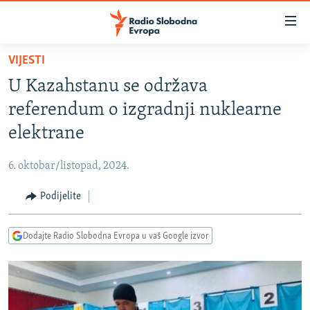
Dostupni
linkovi
Pređite
VIJESTI
na
VIJESTI
U Kazahstanu se održava
glavni
BOSNA I HERCEGOVINA
sadržaj
referendum o izgradnji nuklearne
SRBIJA
Pređite
elektrane
na
KOSOVO
glavnu
6. oktobar/listopad, 2024.
CRNA GORA
navigaciju
Pređite
Podijelite
VIZUELNO
na
PODCASTI
VIDEO
pretragu
Dodajte Radio Slobodna Evropa u vaš Google izvor
RAT U UKRAJINI
FOTOGALERIJE
KINA NA BALKANU
INFOGRAFIKE
RSE PRIČE IZ SVIJETA