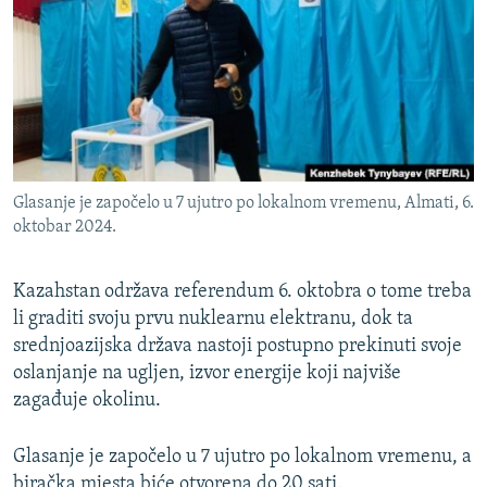
ISPRIČAJ MI
DNEVNO@RSE
SPECIJALI RSE
VIŠE OD NASLOVA
PRATITE NAS
GENOCID U SREBRENICI
Glasanje je započelo u 7 ujutro po lokalnom vremenu, Almati, 6.
POPLAVE I KLIZIŠTA U BIH 2024.
oktobar 2024.
TV LIBERTY
Sve RFE/RL stranice
Kazahstan održava referendum 6. oktobra o tome treba
POST SCRIPTUM
li graditi svoju prvu nuklearnu elektranu, dok ta
MOJA EVROPA
srednjoazijska država nastoji postupno prekinuti svoje
oslanjanje na ugljen, izvor energije koji najviše
TRI DECENIJE OD RATA U BIH
zagađuje okolinu.
SVE KARTE DEJTONA
NASTANAK I RASPAD JUGOSLAVIJE
Glasanje je započelo u 7 ujutro po lokalnom vremenu, a
biračka mjesta biće otvorena do 20 sati.