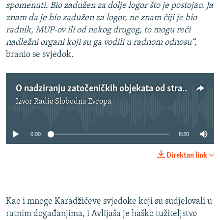
spomenuti. Bio zadužen za dolje logor što je postojao. Ja
znam da je bio zadužen za logor, ne znam čiji je bio
radnik, MUP-ov ili od nekog drugog, to mogu reći
nadležni organi koji su ga vodili u radnom odnosu“,
branio se svjedok.
O nadziranju zatočeničkih objekata od strane Ministarstva pravosuđa RS
Izvor
Radio Slobodna Evropa
No media source currently available
0:00
8:20
Direktan link
Kao i mnoge Karadžićeve svjedoke koji su sudjelovali u
ratnim događanjima, i Avlijaša je haško tužiteljstvo