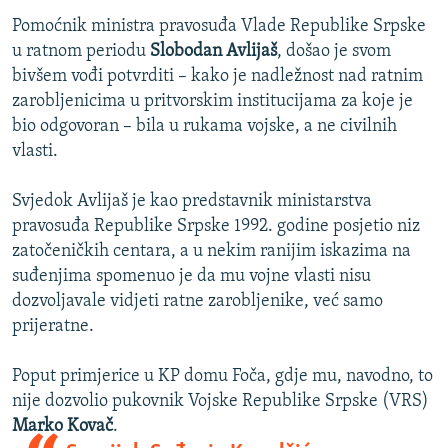
Pomoćnik ministra pravosuđa Vlade Republike Srpske
u ratnom periodu
Slobodan Avlijaš
, došao je svom
bivšem vođi potvrditi – kako je nadležnost nad ratnim
zarobljenicima u pritvorskim institucijama za koje je
bio odgovoran – bila u rukama vojske, a ne civilnih
vlasti.
Svjedok Avlijaš je kao predstavnik ministarstva
pravosuđa Republike Srpske 1992. godine posjetio niz
zatočeničkih centara, a u nekim ranijim iskazima na
suđenjima spomenuo je da mu vojne vlasti nisu
dozvoljavale vidjeti ratne zarobljenike, već samo
prijeratne.
Poput primjerice u KP domu Foča, gdje mu, navodno, to
nije dozvolio pukovnik Vojske Republike Srpske (VRS)
Marko Kovač
.