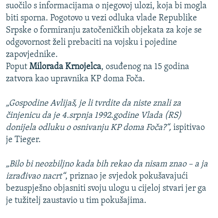
suočilo s informacijama o njegovoj ulozi, koja bi mogla
biti sporna. Pogotovo u vezi odluka vlade Republike
Srpske o formiranju zatočeničkih objekata za koje se
odgovornost želi prebaciti na vojsku i pojedine
zapovjednike.
Poput
Milorada Krnojelca
, osuđenog na 15 godina
zatvora kao upravnika KP doma Foča.
„Gospodine Avlijaš, je li tvrdite da niste znali za
činjenicu da je 4.srpnja 1992.godine Vlada (RS)
donijela odluku o osnivanju KP doma Foča?“,
ispitivao
je Tieger.
„Bilo bi neozbiljno kada bih rekao da nisam znao – a ja
izrađivao nacrt“
, priznao je svjedok pokušavajući
bezuspješno objasniti svoju ulogu u cijeloj stvari jer ga
je tužitelj zaustavio u tim pokušajima.