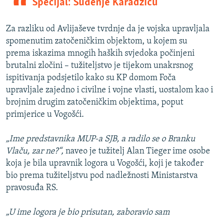
Specijal: Suđenje Karadžiću
Za razliku od Avlijaševe tvrdnje da je vojska upravljala
spomenutim zatočeničkim objektom, u kojem su
prema iskazima mnogih haških svjedoka počinjeni
brutalni zločini – tužiteljstvo je tijekom unakrsnog
ispitivanja podsjetilo kako su KP domom Foča
upravljale zajedno i civilne i vojne vlasti, uostalom kao i
brojnim drugim zatočeničkim objektima, poput
primjerice u Vogošći.
„Ime predstavnika MUP-a SJB, a radilo se o Branku
Vlaču, zar ne?“,
naveo je tužitelj Alan Tieger ime osobe
koja je bila upravnik logora u Vogošći, koji je također
bio prema tužiteljstvu pod nadležnosti Ministarstva
pravosuđa RS.
„U ime logora je bio prisutan, zaboravio sam