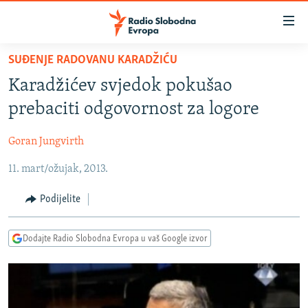
Dostupni
linkovi
Pređite
SUĐENJE RADOVANU KARADŽIĆU
na
VIJESTI
Karadžićev svjedok pokušao
glavni
BOSNA I HERCEGOVINA
sadržaj
prebaciti odgovornost za logore
SRBIJA
Pređite
na
Goran Jungvirth
KOSOVO
glavnu
11. mart/ožujak, 2013.
CRNA GORA
navigaciju
Pređite
VIZUELNO
Podijelite
na
PODCASTI
VIDEO
pretragu
Dodajte Radio Slobodna Evropa u vaš Google izvor
RAT U UKRAJINI
FOTOGALERIJE
KINA NA BALKANU
INFOGRAFIKE
RSE PRIČE IZ SVIJETA