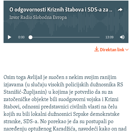
O odgovornosti Kriznih štabova i SDS-a za zatočeničke objekte u RS
Izvor
Radio Slobodna Evropa
No media source currently available
0:00
13:09
Direktan link
Osim toga Avlijaš je suočen s nekim svojim ranijim
izjavama (u slučaju visokih policijskih dužnosnika RS
Stanišić-Župljanin) u kojima je potvrdio da su za
zatočeničke objekte bili suodgovorni vojska i Krizni
štabovi, odnosni predstavnici civilnih vlasti na čelu
kojih su bili lokalni dužnosnici Srpske demokratske
stranke, SDS-a. No porekao je da su postupali po
naređenju optuženog Karadžića, navodeći kako on nad