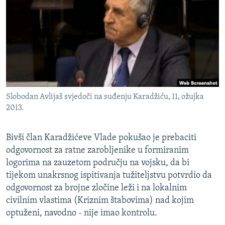
ISPRIČAJ MI
DNEVNO@RSE
SPECIJALI RSE
VIŠE OD NASLOVA
PRATITE NAS
GENOCID U SREBRENICI
Slobodan Avlijaš svjedoči na suđenju Karadžiću, 11, ožujka
POPLAVE I KLIZIŠTA U BIH 2024.
2013.
TV LIBERTY
Sve RFE/RL stranice
POST SCRIPTUM
Bivši član Karadžićeve Vlade pokušao je prebaciti
odgovornost za ratne zarobljenike u formiranim
MOJA EVROPA
logorima na zauzetom području na vojsku, da bi
TRI DECENIJE OD RATA U BIH
tijekom unakrsnog ispitivanja tužiteljstvu potvrdio da
odgovornost za brojne zločine leži i na lokalnim
SVE KARTE DEJTONA
civilnim vlastima (Kriznim štabovima) nad kojim
NASTANAK I RASPAD JUGOSLAVIJE
optuženi, navodno - nije imao kontrolu.