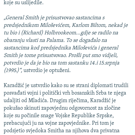
koje su uslijedile.
„General Smith je prisustvovao sastancima s
predsjednikom Miloševićem, Karlom Biltom, nekad je
tu bio i (Richard) Holbrookeom...gdje se radilo na
obaranju vlasti na Palama. To se događalo na
sastancima kod predsjednika Miloševića i general
Smith je tome prisustvovao. Prošli put smo vidjeli,
potvrdio je da je bio na tom sastanku 14.i 15.srpnja
(1995.)“,
ustvrdio je optuženi.
Karadžić je ustvrdio kako su se strani diplomati trudili
posvađati vojni i politički vrh bosanskih Srba te njega
udaljiti od Mladića. Drugim riječima, Karadžić je
pokušao skinuti zapovjednu odgovornost za zločine
koje su počinile snage Vojske Republike Srpske,
prebacujući ju na vojne zapovjednike. Pri tom je
podsjetio svjedoka Smitha na njihova dva privatna