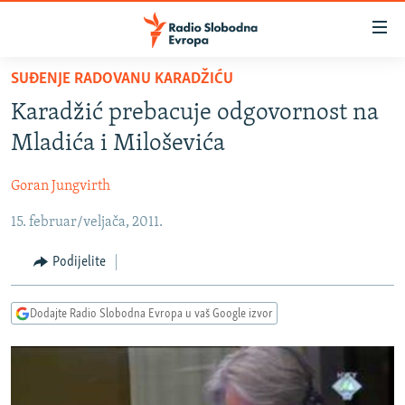
Dostupni
linkovi
Pređite
SUĐENJE RADOVANU KARADŽIĆU
na
VIJESTI
Karadžić prebacuje odgovornost na
glavni
BOSNA I HERCEGOVINA
sadržaj
Mladića i Miloševića
SRBIJA
Pređite
na
Goran Jungvirth
KOSOVO
glavnu
15. februar/veljača, 2011.
CRNA GORA
navigaciju
Pređite
VIZUELNO
Podijelite
na
PODCASTI
VIDEO
pretragu
Dodajte Radio Slobodna Evropa u vaš Google izvor
RAT U UKRAJINI
FOTOGALERIJE
KINA NA BALKANU
INFOGRAFIKE
RSE PRIČE IZ SVIJETA