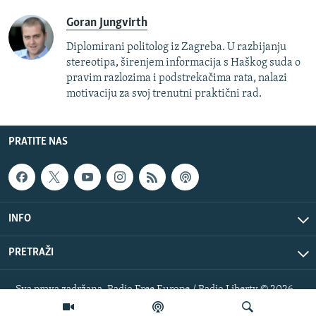
Goran Jungvirth
Diplomirani politolog iz Zagreba. U razbijanju
stereotipa, širenjem informacija s Haškog suda o
pravim razlozima i podstrekačima rata, nalazi
motivaciju za svoj trenutni praktični rad.
PRATITE NAS
INFO
PRETRAŽI
Sva prava zadržana. Radio Free Europe / Radio Liberty © 2026
RFE/RL, Inc.