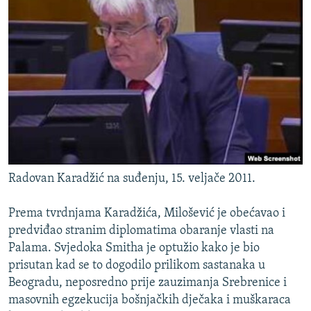
Radovan Karadžić na suđenju, 15. veljače 2011.
Prema tvrdnjama Karadžića, Milošević je obećavao i
predviđao stranim diplomatima obaranje vlasti na
Palama. Svjedoka Smitha je optužio kako je bio
prisutan kad se to dogodilo prilikom sastanaka u
Beogradu, neposredno prije zauzimanja Srebrenice i
masovnih egzekucija bošnjačkih dječaka i muškaraca