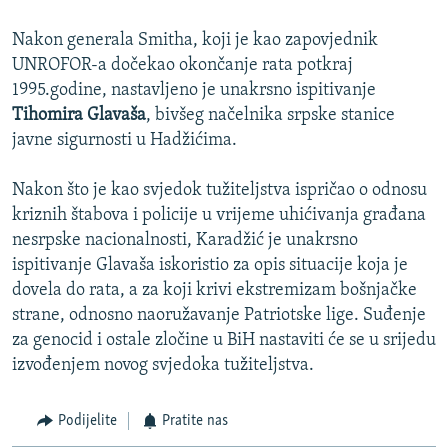
Nakon generala Smitha, koji je kao zapovjednik
UNROFOR-a dočekao okončanje rata potkraj
1995.godine, nastavljeno je unakrsno ispitivanje
Tihomira Glavaša
, bivšeg načelnika srpske stanice
javne sigurnosti u Hadžićima.
Nakon što je kao svjedok tužiteljstva ispričao o odnosu
kriznih štabova i policije u vrijeme uhićivanja građana
nesrpske nacionalnosti, Karadžić je unakrsno
ispitivanje Glavaša iskoristio za opis situacije koja je
dovela do rata, a za koji krivi ekstremizam bošnjačke
strane, odnosno naoružavanje Patriotske lige. Suđenje
za genocid i ostale zločine u BiH nastaviti će se u srijedu
izvođenjem novog svjedoka tužiteljstva.
Podijelite
Pratite nas