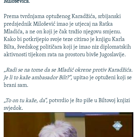
Miloševića
.
Prema tvrdnjama optuženog Karadžića, srbijanski
predsjednik Milošević imao je utjecaj na Ratka
Mladića, a ne on koji je čak tražio njegovu smjenu.
Kako bi potkrijepio svoje teze citirao je knjigu Karla
Bilta, švedskog političara koji je imao niz diplomatskih
aktivnosti tijekom rata na prostoru bivše Jugoslavije.
„Radi se na tome da se Mladić okrene protiv Karadžića.
Je li to kaže ambasador Bilt?“,
upitao je optuženi koji se
brani sam.
„To on tu kaže, da“,
potvrdio je što piše u Biltovoj knjizi
svjedok.