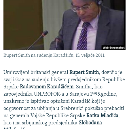
ISPRIČAJ MI
DNEVNO@RSE
SPECIJALI RSE
VIŠE OD NASLOVA
PRATITE NAS
GENOCID U SREBRENICI
Rupert Smith na suđenju Karadžiću, 15. veljače 2011.
POPLAVE I KLIZIŠTA U BIH 2024.
TV LIBERTY
Sve RFE/RL stranice
Umirovljeni britanski general
Rupert Smith
, dovršio je
POST SCRIPTUM
svoj iskaz na suđenju bivšem predsjednikom Republike
Srpske
Radovanom Karadžićem
. Smitha, kao
MOJA EVROPA
zapovjednika UNPROFOR-a u Sarajevu 1995.godine,
TRI DECENIJE OD RATA U BIH
unakrsno je ispitivao optuženi Karadžić koji je
odgovornost za ubijanja u Srebrenici pokušao prebaciti
SVE KARTE DEJTONA
na generala Vojske Republike Srpske
Ratka Mladića
,
NASTANAK I RASPAD JUGOSLAVIJE
kao i na srbijanskog predsjednika
Slobodana