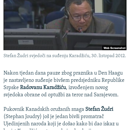
ISPRIČAJ MI
DNEVNO@RSE
SPECIJALI RSE
VIŠE OD NASLOVA
PRATITE NAS
GENOCID U SREBRENICI
Stefan Žudri svjedoči na suđenju Karadžiću, 30. listopad 2012.
POPLAVE I KLIZIŠTA U BIH 2024.
TV LIBERTY
Sve RFE/RL stranice
Nakon tjedan dana pauze zbog praznika u Den Haagu
POST SCRIPTUM
je nastavljeno suđenje bivšem predsjedniku Republike
Srpske
Radovanu Karadžiću
, izvođenjem novog
MOJA EVROPA
svjedoka obrane od optužbi za teror nad Sarajevom.
TRI DECENIJE OD RATA U BIH
Pukovnik Kanadskih oružanih snaga
Stefan Žudri
SVE KARTE DEJTONA
(Stephan Joudry) još je jedan bivši promatrač
NASTANAK I RASPAD JUGOSLAVIJE
Ujedinjenih naroda koji je došao kako bi dao iskaz u