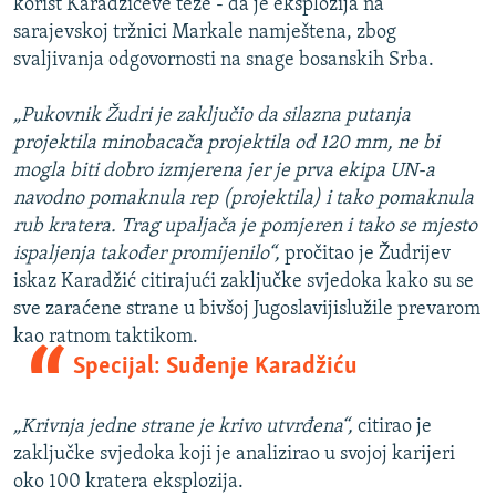
korist Karadžićeve teze - da je eksplozija na
sarajevskoj tržnici Markale namještena, zbog
svaljivanja odgovornosti na snage bosanskih Srba.
„Pukovnik Žudri je zaključio da silazna putanja
projektila minobacača projektila od 120 mm, ne bi
mogla biti dobro izmjerena jer je prva ekipa UN-a
navodno pomaknula rep (projektila) i tako pomaknula
rub kratera. Trag upaljača je pomjeren i tako se mjesto
ispaljenja također promijenilo“,
pročitao je Žudrijev
iskaz Karadžić citirajući zaključke svjedoka kako su se
sve zaraćene strane u bivšoj Jugoslavijislužile prevarom
kao ratnom taktikom.
Specijal: Suđenje Karadžiću
„Krivnja jedne strane je krivo utvrđena“,
citirao je
zaključke svjedoka koji je analizirao u svojoj karijeri
oko 100 kratera eksplozija.