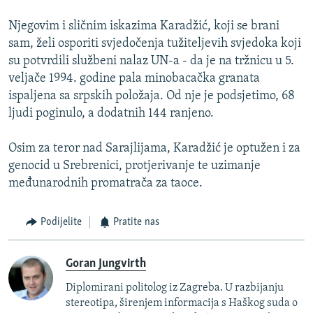
Njegovim i sličnim iskazima Karadžić, koji se brani
sam, želi osporiti svjedočenja tužiteljevih svjedoka koji
su potvrdili službeni nalaz UN-a - da je na tržnicu u 5.
veljače 1994. godine pala minobacačka granata
ispaljena sa srpskih položaja. Od nje je podsjetimo, 68
ljudi poginulo, a dodatnih 144 ranjeno.
Osim za teror nad Sarajlijama, Karadžić je optužen i za
genocid u Srebrenici, protjerivanje te uzimanje
međunarodnih promatrača za taoce.
Podijelite
Pratite nas
Goran Jungvirth
Diplomirani politolog iz Zagreba. U razbijanju
stereotipa, širenjem informacija s Haškog suda o