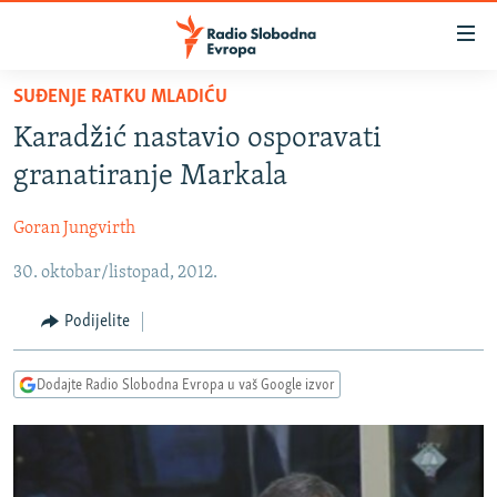
Dostupni
linkovi
Pređite
SUĐENJE RATKU MLADIĆU
na
VIJESTI
Karadžić nastavio osporavati
glavni
BOSNA I HERCEGOVINA
sadržaj
granatiranje Markala
SRBIJA
Pređite
na
Goran Jungvirth
KOSOVO
glavnu
30. oktobar/listopad, 2012.
CRNA GORA
navigaciju
Pređite
VIZUELNO
Podijelite
na
PODCASTI
VIDEO
pretragu
Dodajte Radio Slobodna Evropa u vaš Google izvor
RAT U UKRAJINI
FOTOGALERIJE
KINA NA BALKANU
INFOGRAFIKE
RSE PRIČE IZ SVIJETA