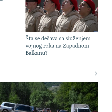
nu
Šta se dešava sa služenjem
vojnog roka na Zapadnom
Balkanu?