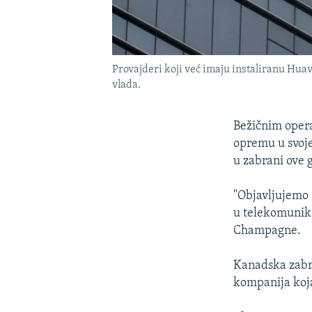
Provajderi koji već imaju instaliranu Hu
vlada.
Bežičnim opera
opremu u svoje
u zabrani ove 
"Objavljujemo 
u telekomunika
Champagne.
Kanadska zabra
kompanija koja