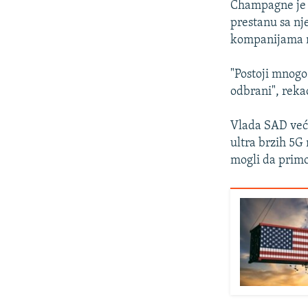
Champagne je d
prestanu sa nj
kompanijama n
"Postoji mnogo 
odbrani", reka
Vlada SAD već
ultra brzih 5G
mogli da primo