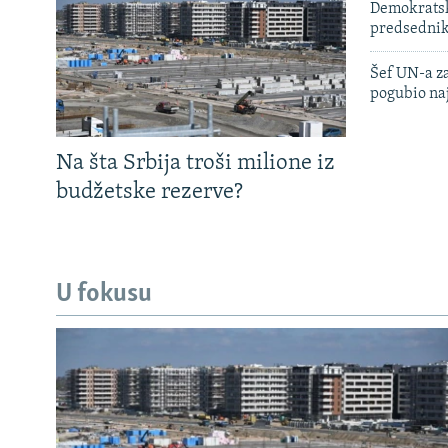
Demokratski
predsedni
Šef UN-a za
pogubio na
Na šta Srbija troši milione iz
budžetske rezerve?
U fokusu