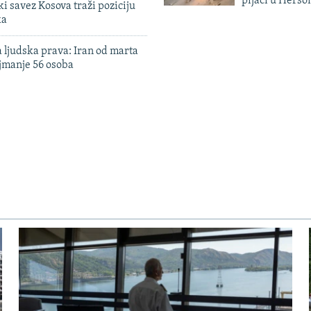
pijaci u Herso
 savez Kosova traži poziciju
ka
 ljudska prava: Iran od marta
jmanje 56 osoba