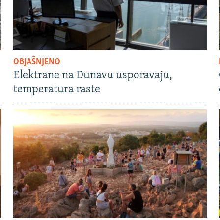
OBJAŠNJENO
Elektrane na Dunavu usporavaju,
temperatura raste