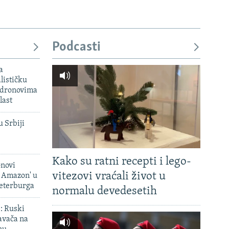
Podcasti
a
lističku
 dronovima
last
u Srbiji
Kako su ratni recepti i lego-
onovi
vitezovi vraćali život u
i Amazon' u
Peterburga
normalu devedesetih
': Ruski
avača na