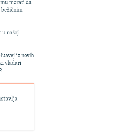
remu morati da
m bežičnim
t u našoj
Huavej iz novih
ki vladari
P.
stavlja