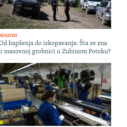
KOSOVO
Od hapšenja do iskopavanja: Šta se zna
o masovnoj grobnici u Zubinom Potoku?