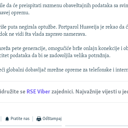
le da će preispitati razmenu obaveštajnih podataka sa sv
uavej opremu.
iše puta negirala optužbe. Portparol Huaveija je rekao da ć
ok ne vidi šta vlada zapravo namerava.
mreža pete generacije, omogućiće brže onlajn konekcije i o
tet podataka da bi se zadovoljila velika potražnja.
eći globalni dobavljač mrežne opreme za telefonske i inte
idružite se
RSE Viber
zajednici. Najvažnije vijesti u j
Pratite nas
Odštampaj