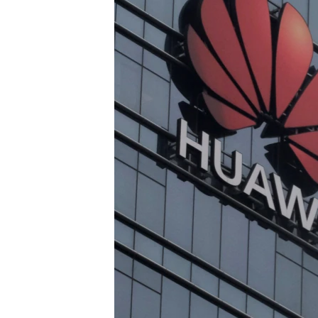
ISPRIČAJ MI
DNEVNO@RSE
SPECIJALI RSE
VIŠE OD NASLOVA
GENOCID U SREBRENICI
POPLAVE I KLIZIŠTA U BIH 2024.
TV LIBERTY
POST SCRIPTUM
MOJA EVROPA
TRI DECENIJE OD RATA U BIH
SVE KARTE DEJTONA
NASTANAK I RASPAD JUGOSLAVIJE