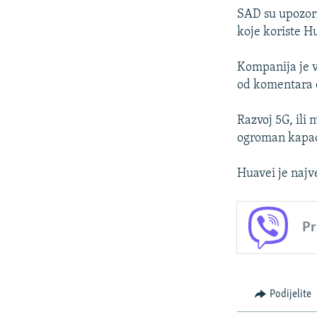
SAD su upozori
koje koriste H
Kompanija je v
od komentara d
Razvoj 5G, ili 
ogroman kapaci
Huavei je najv
Pr
Podijelite