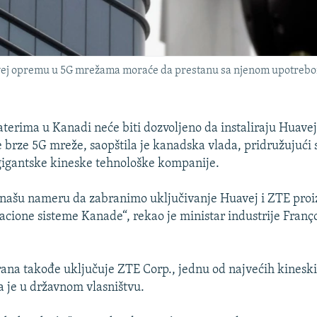
avej opremu u 5G mrežama moraće da prestanu sa njenom upotrebom 
terima u Kanadi neće biti dozvoljeno da instaliraju Huave
 brze 5G mreže, saopštila je kanadska vlada, pridružujući
gigantske kineske tehnološke kompanije.
našu nameru da zabranimo uključivanje Huavej i ZTE proiz
cione sisteme Kanade“, rekao je ministar industrije Franç
na takođe uključuje ZTE Corp., jednu od najvećih kinesk
 je u državnom vlasništvu.