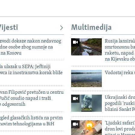
ijesti
Multimedija
 izvodi dokaze nakon nedavnog
Rusija lansiral
edne osobe zbog sumnje na
smrtonosnu ba
n na Kosovu
raketu, napad
na Kijevsku ob
a ulazak u SEPA: Jeftiniji
ovca iz inostranstva korak bliže
Vodostaj reka 
evan Filipović pretučen u centru
Ukrajinski dr
učić osudio napad i traži
pogodili 'rusk
e odgovornih
blizini Sankt 
zgled glasačkih listića na prvim
'Ljudski safari
 novim tehnologijama u BiH
dron lovi prod