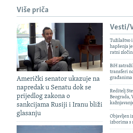
Više priča
Vesti/V
Tužilaštvo
hapšenja j
ratni zloči
BiH zatražil
transferi n
građanima
Američki senator ukazuje na
napredak u Senatu dok se
Reditelj St
prijedlog zakona o
Beograda, V
kažnjavanj
sankcijama Rusiji i Iranu bliži
glasanju
Objavljen i
izborima s