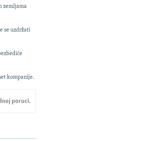
im zemljama
e se uzdržati
bezbediće
rnet kompanije.
ednoj poruci.