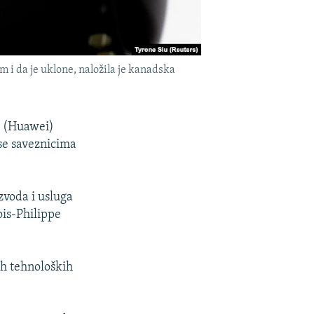
i da je uklone, naložila je kanadska
j (Huawei)
 se saveznicima
voda i usluga
ois-Philippe
ih tehnoloških