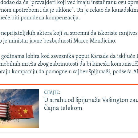
odao da će "provajderi koji već imaju instaliranu ovu op
enom upotrebom i da je uklone". On je rekao da kanadski
eće biti ponuđena kompenzacija.
neprijateljskih aktera koji su spremni da iskoriste ranjivos
o je ministar javne bezbednosti Marco Mendicino.
 godinama lobira kod saveznika poput Kanade da isključe 
 mobilnih mreža zbog zabrinutosti da bi kineski komunistič
raju kompaniju da pomogne u sajber špijunaži, podseća A
ČITAJTE:
U strahu od špijunaže Vašington zau
Čajna telekom