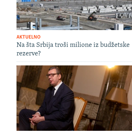
AKTUELNO
Na šta Srbija troši milione iz budžetske
rezerve?