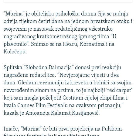
“Murina” je obiteljska psihološka drama čija se radnja
odvija tijekom četiri dana na jednom hrvatskom otoku i
svojevrsni je nastavak redateljičinog višestruko
nagrađivanog kratkometražnog igranog filma “U
plavetnilo”. Snimao se na Hvaru, Kornatima i na
Koločepu.
Splitska “Slobodna Dalmacija” donosi prvi reakciju
nagrađene redateljice. “Nevjerojatne vijesti u dva
dana. Gledam ceremoniju iz kreveta u bolnici sa svojim
novorođenim sinom na prsima, to je najbolji 'red carpet'
koji sam mogla poželjeti! Čestitam cijeloj ekipi filma i
hvala Cannes Film Festivalu na ovakvom priznanju,”
kazala je Antoaneta Kalamat Kusijanović.
Imače, “Murina” će biti prva projekcija na Pulskom