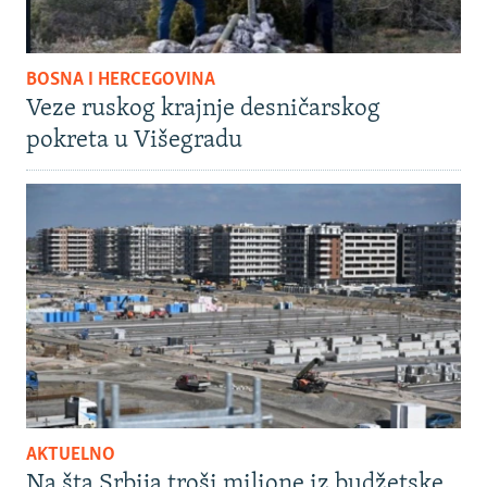
BOSNA I HERCEGOVINA
Veze ruskog krajnje desničarskog
pokreta u Višegradu
AKTUELNO
Na šta Srbija troši milione iz budžetske