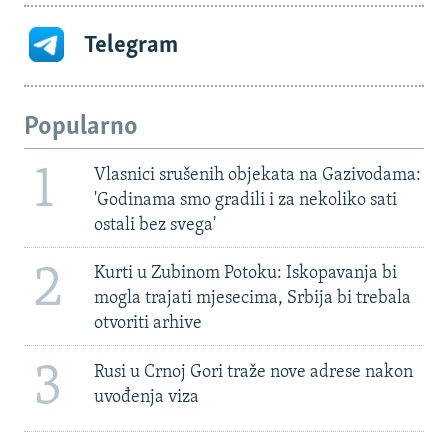
Telegram
Popularno
1
Vlasnici srušenih objekata na Gazivodama:
'Godinama smo gradili i za nekoliko sati
ostali bez svega'
2
Kurti u Zubinom Potoku: Iskopavanja bi
mogla trajati mjesecima, Srbija bi trebala
otvoriti arhive
3
Rusi u Crnoj Gori traže nove adrese nakon
uvođenja viza