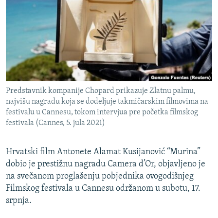
ISPRIČAJ MI
DNEVNO@RSE
SPECIJALI RSE
VIŠE OD NASLOVA
PRATITE NAS
GENOCID U SREBRENICI
Predstavnik kompanije Chopard prikazuje Zlatnu palmu,
POPLAVE I KLIZIŠTA U BIH 2024.
najvišu nagradu koja se dodeljuje takmičarskim filmovima na
festivalu u Cannesu, tokom intervjua pre početka filmskog
TV LIBERTY
Sve RFE/RL stranice
festivala (Cannes, 5. jula 2021)
POST SCRIPTUM
MOJA EVROPA
Hrvatski film Antonete Alamat Kusijanović “Murina”
dobio je prestižnu nagradu Camera d’Or, objavljeno je
TRI DECENIJE OD RATA U BIH
na svečanom proglašenju pobjednika ovogodišnjeg
SVE KARTE DEJTONA
Filmskog festivala u Cannesu održanom u subotu, 17.
srpnja.
NASTANAK I RASPAD JUGOSLAVIJE