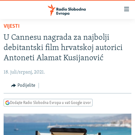
Dostupni
linkovi
Pređite
VIJESTI
na
VIJESTI
U Cannesu nagrada za najbolji
glavni
BOSNA I HERCEGOVINA
sadržaj
debitantski film hrvatskoj autorici
SRBIJA
Pređite
Antoneti Alamat Kusijanović
na
KOSOVO
glavnu
18. juli/srpanj, 2021.
CRNA GORA
navigaciju
Pređite
Podijelite
VIZUELNO
na
PODCASTI
VIDEO
pretragu
Dodajte Radio Slobodna Evropa u vaš Google izvor
RAT U UKRAJINI
FOTOGALERIJE
KINA NA BALKANU
INFOGRAFIKE
RSE PRIČE IZ SVIJETA