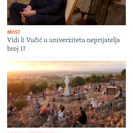
MOST
Vidi li Vučić u univerzitetu neprijatelja
broj 1?