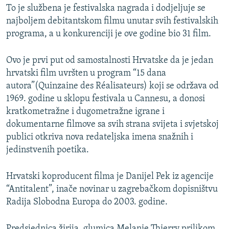
To je službena je festivalska nagrada i dodjeljuje se
najboljem debitantskom filmu unutar svih festivalskih
programa, a u konkurenciji je ove godine bio 31 film.
Ovo je prvi put od samostalnosti Hrvatske da je jedan
hrvatski film uvršten u program “15 dana
autora”(Quinzaine des Réalisateurs) koji se održava od
1969. godine u sklopu festivala u Cannesu, a donosi
kratkometražne i dugometražne igrane i
dokumentarne filmove sa svih strana svijeta i svjetskoj
publici otkriva nova redateljska imena snažnih i
jedinstvenih poetika.
Hrvatski koproducent filma je Danijel Pek iz agencije
“Antitalent”, inače novinar u zagrebačkom dopisništvu
Radija Slobodna Europa do 2003. godine.
Predsjednica žirija, glumica Melanie Thierry prilikom