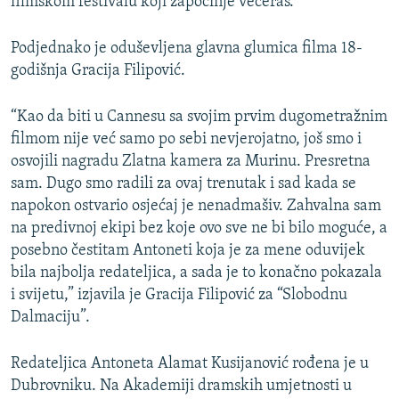
filmskom festivalu koji započinje večeras.
Podjednako je oduševljena glavna glumica filma 18-
godišnja Gracija Filipović.
“Kao da biti u Cannesu sa svojim prvim dugometražnim
filmom nije već samo po sebi nevjerojatno, još smo i
osvojili nagradu Zlatna kamera za Murinu. Presretna
sam. Dugo smo radili za ovaj trenutak i sad kada se
napokon ostvario osjećaj je nenadmašiv. Zahvalna sam
na predivnoj ekipi bez koje ovo sve ne bi bilo moguće, a
posebno čestitam Antoneti koja je za mene oduvijek
bila najbolja redateljica, a sada je to konačno pokazala
i svijetu,” izjavila je Gracija Filipović za “Slobodnu
Dalmaciju”.
Redateljica Antoneta Alamat Kusijanović rođena je u
Dubrovniku. Na Akademiji dramskih umjetnosti u