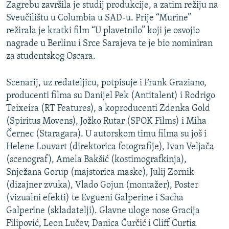
Zagrebu završila je studij produkcije, a zatim režiju na
Sveučilištu u Columbia u SAD-u. Prije “Murine”
režirala je kratki film “U plavetnilo” koji je osvojio
nagrade u Berlinu i Srce Sarajeva te je bio nominiran
za studentskog Oscara.
Scenarij, uz redateljicu, potpisuje i Frank Graziano,
producenti filma su Danijel Pek (Antitalent) i Rodrigo
Teixeira (RT Features), a koproducenti Zdenka Gold
(Spiritus Movens), Jožko Rutar (SPOK Films) i Miha
Černec (Staragara). U autorskom timu filma su još i
Helene Louvart (direktorica fotografije), Ivan Veljača
(scenograf), Amela Bakšić (kostimografkinja),
Snježana Gorup (majstorica maske), Julij Zornik
(dizajner zvuka), Vlado Gojun (montažer), Poster
(vizualni efekti) te Evgueni Galperine i Sacha
Galperine (skladatelji). Glavne uloge nose Gracija
Filipović, Leon Lučev, Danica Ćurčić i Cliff Curtis.