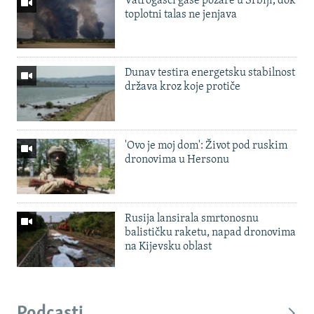
Vatrogasci gase požare u Srbiji, dok
toplotni talas ne jenjava
Dunav testira energetsku stabilnost
država kroz koje protiče
'Ovo je moj dom': Život pod ruskim
dronovima u Hersonu
Rusija lansirala smrtonosnu
balističku raketu, napad dronovima
na Kijevsku oblast
Podcasti