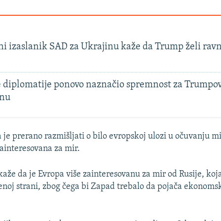
ni izaslanik SAD za Ukrajinu kaže da Trump želi ra
e diplomatije ponovo naznačio spremnost za Trumpo
inu
a je prerano razmišljati o bilo evropskoj ulozi u očuvanju m
zainteresovana za mir.
 kaže da je Evropa više zainteresovanu za mir od Rusije, koj
enoj strani, zbog čega bi Zapad trebalo da pojača ekonomsk