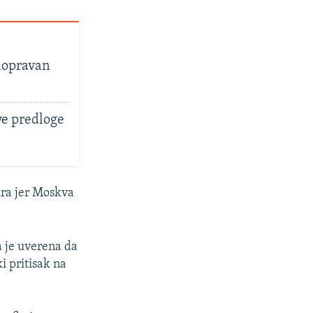
vnopravan
ve predloge
ira jer Moskva
a je uverena da
i pritisak na