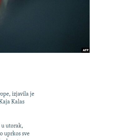
pe, izjavila je
 Kaja Kalas
 u utorak,
vo uprkos sve