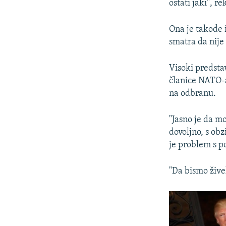
ostati jaki", re
Ona je takođe 
smatra da nije
Visoki predsta
članice NATO-a
na odbranu.
"Jasno je da mo
dovoljno, s obz
je problem s p
"Da bismo živel