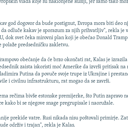
ropskih vlada koje su naklonjene Rusiji, jer samo tako mo
akav god dogovor da bude postignut, Evropa mora biti deo n
da odluče kakav je sporazum za njih prihvatljiv", rekla je 
U, dok svet čeka mirovni plan koji je obećao Donald Tramp
e polaže predsedničku zakletvu.
Trampovo obećanje da će brzo okončati rat, Kalas je izrazil
edsednik zaista iskoristi moć Amerike da izvrši pritisak na
adimira Putina da povuče svoje trupe iz Ukrajine i prestan
le i civilnu infrastrukturu, rat mogao da se završi.
ema rečima bivše estonske premijerke, što Putin zapravo ne
tre kako bi se njegove snage pregrupisale i naoružale.
anije prekide vatre. Rusi nikada nisu poštovali primirje. Za
de održiv i trajan", rekla je Kalas.