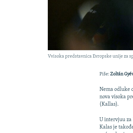
Vvisoka predstavnica Evropske unije za spo
Piše:
Zoltán Gyé
Nema odluke o 
nova visoka pr
(Kallas).
U intervjuu za
Kalas je takođ