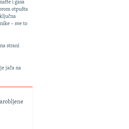
nafte i gasa
prom otpušta
 ključna
nike – sve to
na strani
je jača na
zarobljene