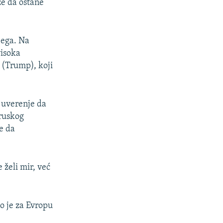
že da ostane
jega. Na
visoka
 (Trump), koji
a uverenje da
 ruskog
e da
 želi mir, već
to je za Evropu