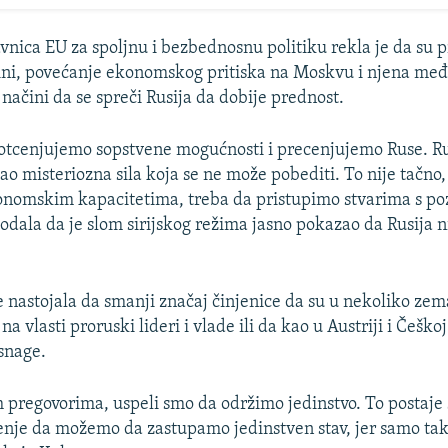
vnica EU za spoljnu i bezbednosnu politiku rekla je da su 
ini, povećanje ekonomskog pritiska na Moskvu i njena me
i načini da se spreči Rusija da dobije prednost.
otcenjujemo sopstvene mogućnosti i precenjujemo Ruse. Ru
o misteriozna sila koja se ne može pobediti. To nije tačno, 
onomskim kapacitetima, treba da pristupimo stvarima s poz
dodala da je slom sirijskog režima jasno pokazao da Rusija n
e nastojala da smanji značaj činjenice da su u nekoliko zema
na vlasti proruski lideri i vlade ili da kao u Austriji i Češ
 snage.
 pregovorima, uspeli smo da održimo jedinstvo. To postaje 
enje da možemo da zastupamo jedinstven stav, jer samo t