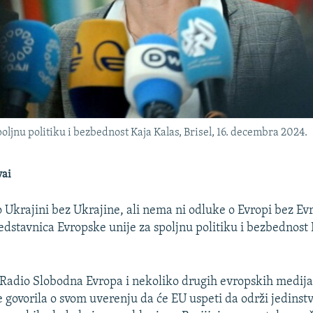
ljnu politiku i bezbednost Kaja Kalas, Brisel, 16. decembra 2024.
vai
Ukrajini bez Ukrajine, ali nema ni odluke o Evropi bez Evro
edstavnica Evropske unije za spoljnu politiku i bezbednost
 Radio Slobodna Evropa i nekoliko drugih evropskih medija
e govorila o svom uverenju da će EU uspeti da održi jedinst