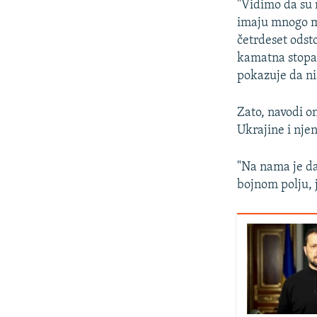
"Vidimo da su 
imaju mnogo m
četrdeset odst
kamatna stopa 
pokazuje da nis
Zato, navodi o
Ukrajine i nje
"Na nama je da
bojnom polju, j