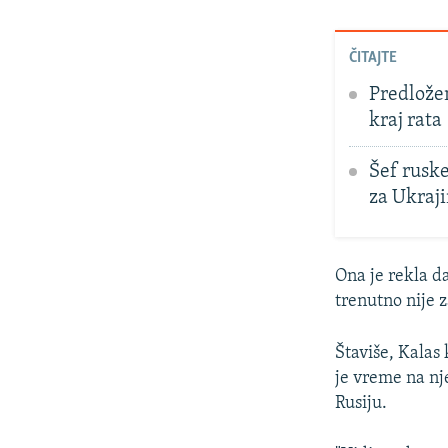
ČITAJTE
Predlože
kraj rata
Šef rusk
za Ukraj
Ona je rekla d
trenutno nije 
Štaviše, Kalas
je vreme na nj
Rusiju.