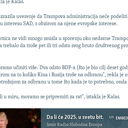
kla je Kalas.
izrazila uverenje da Trampova administracija neće podeliti 
 u interesu SAD, s obzirom na njene evropske interese.
vnica ne vidi mnogo smisla u sporenju oko nedavne Trampov
 trebalo da troše pet ili tri odsto svog bruto društvenog p
ramo učiniti više. Dva odsto BDP-a (što je bio cilj deset god
irom na to koliko Kina i Rusija troše na odbranu", rekla je 
otrošnjom za odbranu u tome što kada je to potrebno, onda 
i u miru, moramo se pripremiti za rat", istakla je Kalas.
Da li će 2025. u svetu biti još izazovnija?
EMBED
Izvor
Radio Slobodna Evropa