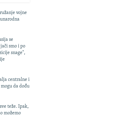
pružanje vojne
đunarodna
sija se
jači smo i po
icije snage",
ije
lja centralne i
koj mogu da dođu
sve teže. Ipak,
ako možemo