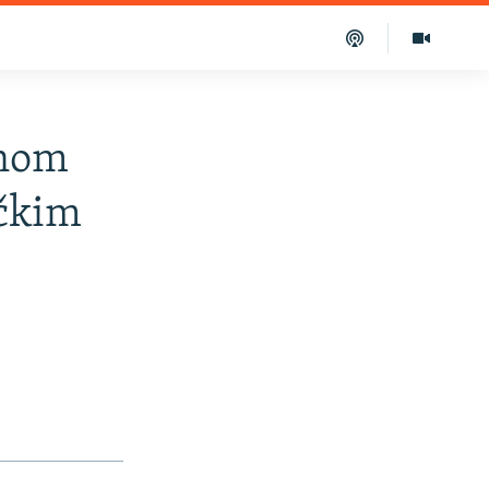
jnom
ačkim