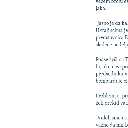
većem broju ev
jaka.
"Jasno je da k
Ukrajincima je 
predstavnica E
sledeće nedelj
Podsetivši na 
bi, ako novi pr
predsednika Vl
bombarduje civi
Problem je, pr
želi prekid va
"Videli smo i r
važno da mir bu