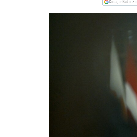
ISPRIČAJ MI
Dodajte Radio Sl
DNEVNO@RSE
SPECIJALI RSE
VIŠE OD NASLOVA
GENOCID U SREBRENICI
POPLAVE I KLIZIŠTA U BIH 2024.
TV LIBERTY
POST SCRIPTUM
MOJA EVROPA
TRI DECENIJE OD RATA U BIH
SVE KARTE DEJTONA
NASTANAK I RASPAD JUGOSLAVIJE