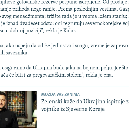
njihove gotovinske rezerve potpuno iscrpljene. Od prodaje 
anje prihoda nego ranije. Prema poslednjim vestima, Gaz
o svog menadžmenta; tržište rada je u veoma lošem stanju;
je iznad dvadeset odsto; oni regrutuju severnokorejske voj
u u dobroj poziciji", rekla je Kalas.
na, ako uspeju da održe jedinstvo i snagu, vreme je zapravo 
nih saveznika.
 osiguramo da Ukrajina bude jaka na bojnom polju. Jer što 
ača će biti i za pregovaračkim stolom", rekla je ona.
MOŽDA VAS ZANIMA
Zelenski kaže da Ukrajina ispituje 
vojnike iz Sjeverne Koreje