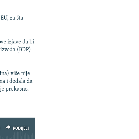
EU, za šta
e izjave da bi
roizvoda (BDP)
ina) više nije
ona i dodala da
je prekasno.
PODIJELI