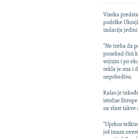
Visoka predsta
podrške Ukraj
izolacija jedin
"Ne treba da p
ponekad čini ka
vojnim i po ek
rekla je ona i 
nepobediva.
Kalas je takođ
istočne Evrope 
na vlast takve
"Uprkos teškim
još imam uver