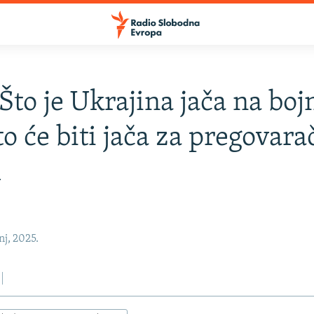
 Što je Ukrajina jača na bo
 to će biti jača za pregovar
m
nj, 2025.