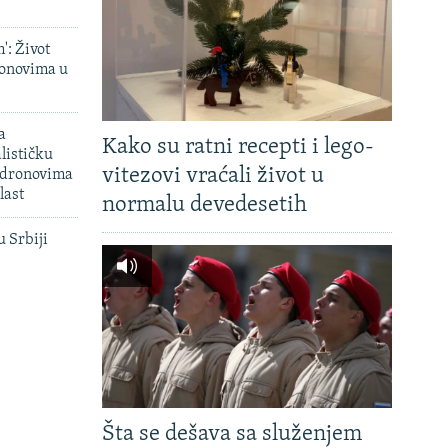
': Život
onovima u
a
Kako su ratni recepti i lego-
lističku
vitezovi vraćali život u
 dronovima
last
normalu devedesetih
u Srbiji
Šta se dešava sa služenjem