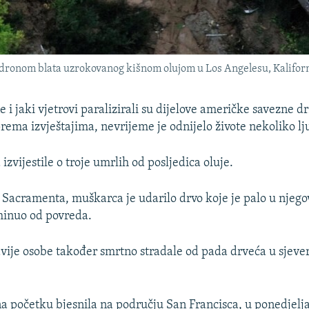
odronom blata uzrokovanog kišnom olujom u Los Angelesu, Kaliforni
 i jaki vjetrovi paralizirali su dijelove američke savezne d
prema izvještajima, nevrijeme je odnijelo živote nekoliko lj
 izvijestile o troje umrlih od posljedica oluje.
a Sacramenta, muškarca je udarilo drvo koje je palo u njego
minuo od povreda.
dvije osobe također smrtno stradale od pada drveća u sjeve
 na početku bjesnila na području San Francisca, u ponedjelj