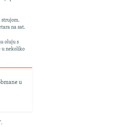
e strujom.
tara na sat.
u oluju s
e u nekoliko
 obmane u
".