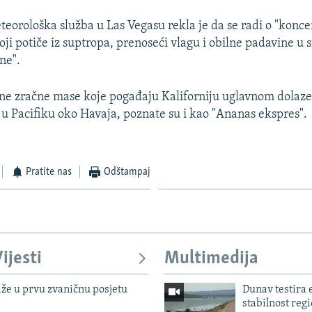
eorološka služba u Las Vegasu rekla je da se radi o "konc
oji potiče iz suptropa, prenoseći vlagu i obilne padavine u 
ne".
ne zračne mase koje pogađaju Kaliforniju uglavnom dolaze 
 u Pacifiku oko Havaja, poznate su i kao "Ananas ekspres".
Pratite nas
Odštampaj
ijesti
Multimedija
iže u prvu zvaničnu posjetu
Dunav testira
stabilnost reg