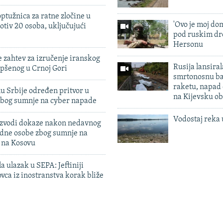
ptužnica za ratne zločine u
'Ovo je moj dom
otiv 20 osoba, uključujući
pod ruskim dr
Hersonu
 zahtev za izručenje iranskog
Rusija lansiral
pšenog u Crnoj Gori
smrtonosnu ba
raketu, napad
u Srbije određen pritvor u
na Kijevsku ob
zbog sumnje na cyber napade
Vodostaj reka 
 izvodi dokaze nakon nedavnog
edne osobe zbog sumnje na
n na Kosovu
a ulazak u SEPA: Jeftiniji
ovca iz inostranstva korak bliže