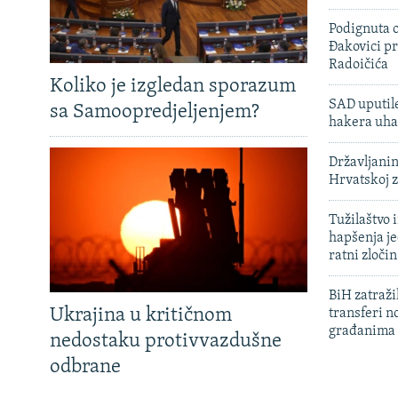
Podignuta o
Đakovici pr
Radoičića
Koliko je izgledan sporazum
SAD uputile
sa Samoopredjeljenjem?
hakera uha
Državljanin
Hrvatskoj 
Tužilaštvo
hapšenja j
ratni zloči
BiH zatražil
Ukrajina u kritičnom
transferi n
građanima
nedostaku protivvazdušne
odbrane