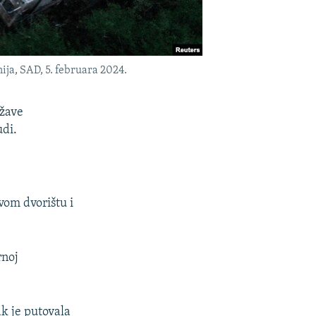
ja, SAD, 5. februara 2024.
ržave
udi.
vom dvorištu i
rnoj
ak je putovala