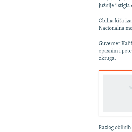
južnije i stigl
Obilna kiša iza
Nacionalna met
Guverner Kalif
opasnim i pote
okruga.
Razlog obilnih