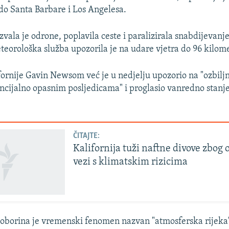
a do Santa Barbare i Los Angelesa.
zvala je odrone, poplavila ceste i paralizirala snabdijevanj
eorološka služba upozorila je na udare vjetra do 96 kilome
ornije Gavin Newsom već je u nedjelju upozorio na "ozbiljn
ncijalno opasnim posljedicama" i proglasio vanredno stanj
ČITAJTE:
Kalifornija tuži naftne divove zbog
vezi s klimatskim rizicima
 oborina je vremenski fenomen nazvan "atmosferska rijeka