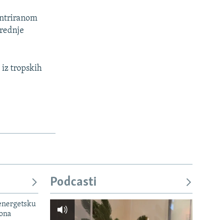
entriranom
srednje
iz tropskih
Podcasti
 energetsku
iona