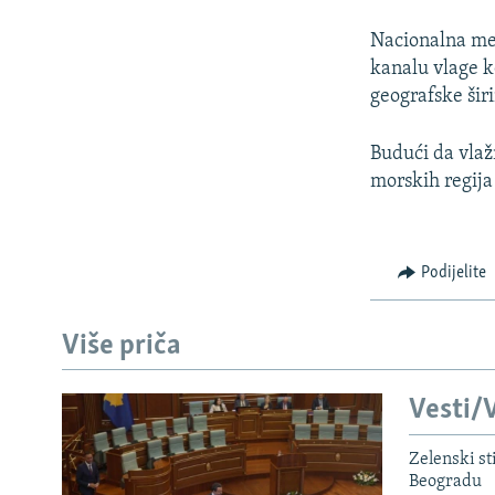
Nacionalna met
kanalu vlage k
geografske širi
Budući da vlaž
morskih regija
Podijelite
Više priča
Vesti/V
Zelenski st
Beogradu