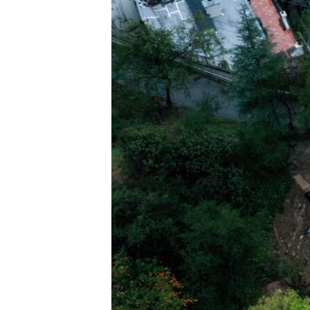
ISPRIČAJ MI
DNEVNO@RSE
SPECIJALI RSE
VIŠE OD NASLOVA
GENOCID U SREBRENICI
POPLAVE I KLIZIŠTA U BIH 2024.
TV LIBERTY
POST SCRIPTUM
MOJA EVROPA
TRI DECENIJE OD RATA U BIH
SVE KARTE DEJTONA
NASTANAK I RASPAD JUGOSLAVIJE