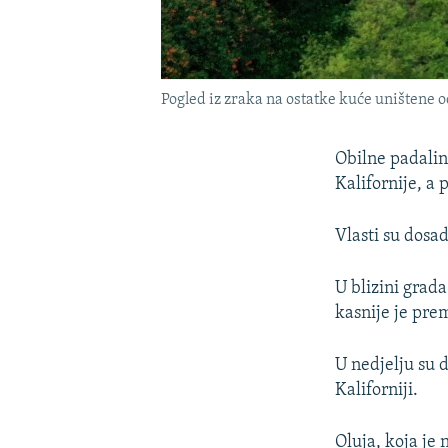
Pogled iz zraka na ostatke kuće uništene 
Obilne padaline
Kalifornije, a 
Vlasti su dosad
U blizini grad
kasnije je pre
U nedjelju su 
Kaliforniji.
Oluja, koja je