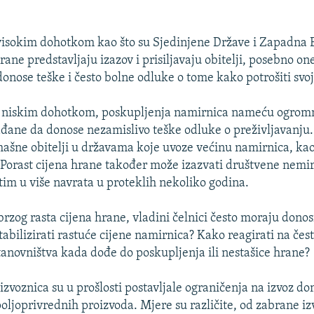
visokim dohotkom kao što su Sjedinjene Države i Zapadna 
ane predstavljaju izazov i prisiljavaju obitelji, posebno on
onose teške i često bolne odluke o tome kako potrošiti svoj
 niskim dohotkom, poskupljenja namirnica nameću ogromn
rađane da donose nezamislivo teške odluke o preživljavanju
omašne obitelji u državama koje uvoze većinu namirnica, kao
. Porast cijena hrane također može izazvati društvene nemir
itim u više navrata u proteklih nekoliko godina.
rzog rasta cijena hrane, vladini čelnici često moraju donos
tabilizirati rastuće cijene namirnica? Kako reagirati na čes
tanovništva kada dođe do poskupljenja ili nestašice hrane?
izvoznica su u prošlosti postavljale ograničenja na izvoz d
oljoprivrednih proizvoda. Mjere su različite, od zabrane iz