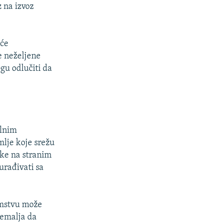
 na izvoz
aće
te neželjene
gu odlučiti da
alnim
lje koje srežu
tke na stranim
urađivati sa
emstvu može
zemalja da