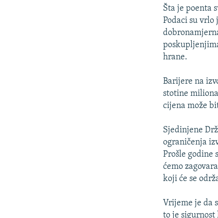
Šta je poenta 
Podaci su vrlo
dobronamjerna 
poskupljenjima
hrane.
Barijere na iz
stotine miliona
cijena može bi
Sjedinjene Drž
ograničenja iz
Prošle godine s
ćemo zagovarat
koji će se održ
Vrijeme je da s
to je sigurnos