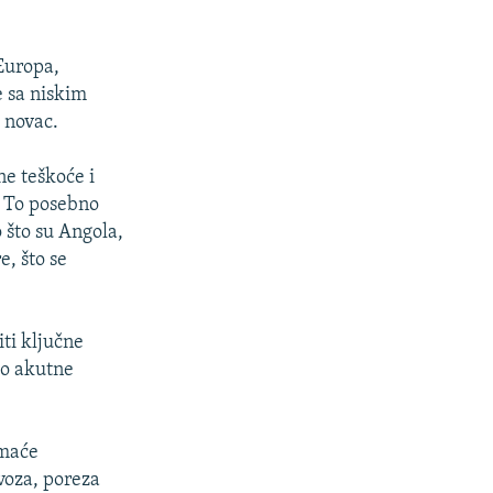
Europa,
e sa niskim
 novac.
e teškoće i
. To posebno
 što su Angola,
e, što se
iti ključne
to akutne
omaće
voza, poreza