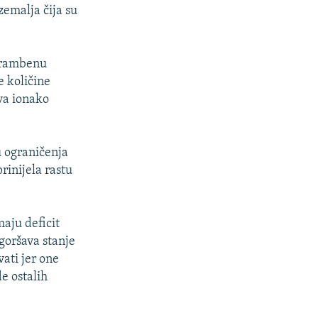
zemalja čija su
ehrambenu
e količine
va ionako
u ograničenja
rinijela rastu
maju deficit
goršava stanje
vati jer one
e ostalih