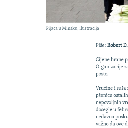
Pijaca u Minsku, ilustracija
Piše:
Robert D
Cijene hrane p
Organizacije z
posto.
Vrućine i suša
pšenice ostali
nepovoljnih vr
dosegle u febr
nedavna poskup
važno da ove dr