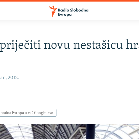
priječiti novu nestašicu h
u
an, 2012.
obodna Evropa u vaš Google izvor