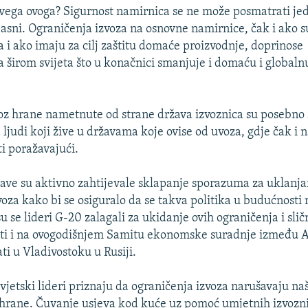
svega ovoga? Sigurnost namirnica se ne može posmatrati je
 jasni. Ograničenja izvoza na osnovne namirnice, čak i ako s
i ako imaju za cilj zaštitu domaće proizvodnje, doprinose
 širom svijeta što u konačnici smanjuje i domaću i globaln
voz hrane nametnute od strane država izvoznica su posebno 
 ljudi koji žive u državama koje ovise od uvoza, gdje čak i 
ti poražavajući.
ave su aktivno zahtijevale sklapanje sporazuma za uklanja
voza kako bi se osiguralo da se takva politika u budućnosti 
u se lideri G-20 zalagali za ukidanje ovih ograničenja i sli
i i na ovogodišnjem Samitu ekonomske suradnje između Azi
ati u Vladivostoku u Rusiji.
vjetski lideri priznaju da ograničenja izvoza narušavaju naš 
t hrane. Čuvanje usjeva kod kuće uz pomoć umjetnih izvozni