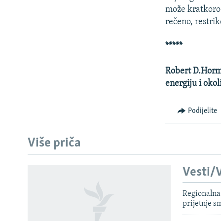
može kratkoroč
rečeno, restrik
*****
Robert D.Horm
energiju i okoli
Podijelite
Više priča
Vesti/V
Regionalna 
PRATITE NAS
prijetnje 