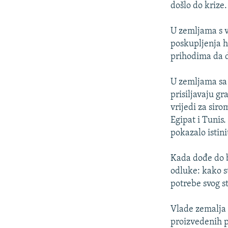
došlo do krize.
U zemljama s 
poskupljenja hr
prihodima da d
U zemljama sa
prisiljavaju g
vrijedi za sir
Egipat i Tunis
pokazalo istin
Kada dođe do b
odluke: kako s
potrebe svog s
Vlade zemalja 
proizvedenih p