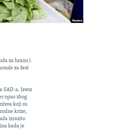
oda za hranu i
orasle za šest
ma SAD-a. Izvoz
đer opao zbog
nivoa koji su
arodne krize,
ada izrazito
dina kada je