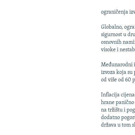
ograničenja iz
Globalno, ogra
sigurnost u dr
osnovnih namir
visoke i nesta
Međunarodni in
izvoza koja su
od više od 60 
Inflacija cijen
hrane panično 
na tržištu i po
dodatno pogorša
država u tom sl