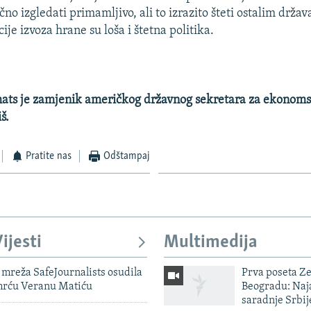
no izgledati primamljivo, ali to izrazito šteti ostalim drž
cije izvoza hrane su loša i štetna politika.
ats je zamjenik američkog državnog sekretara za ekonomsk
š.
Pratite nas
Odštampaj
ijesti
Multimedija
mreža SafeJournalists osudila
Prva poseta Z
smrću Veranu Matiću
Beogradu: Naja
saradnje Srbij