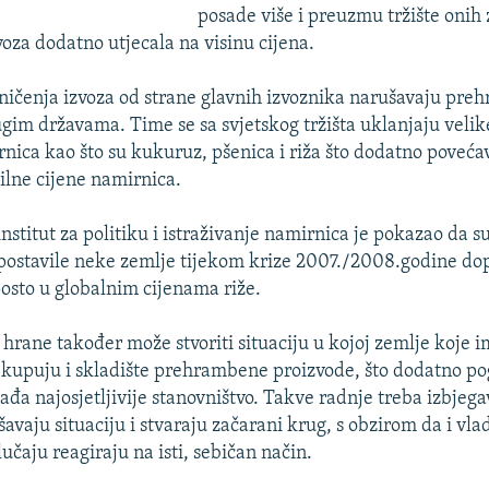
posade više i preuzmu tržište onih 
voza dodatno utjecala na visinu cijena.
ničenja izvoza od strane glavnih izvoznika narušavaju pr
ugim državama. Time se sa svjetskog tržišta uklanjaju velik
nica kao što su kukuruz, pšenica i riža što dodatno poveća
bilne cijene namirnica.
stitut za politiku i istraživanje namirnica je pokazao da s
 postavile neke zemlje tijekom krize 2007./2008.godine dop
posto u globalnim cijenama riže.
a hrane također može stvoriti situaciju u kojoj zemlje koje i
kupuju i skladište prehrambene proizvode, što dodatno po
gađa najosjetljivije stanovništvo. Takve radnje treba izbjega
vaju situaciju i stvaraju začarani krug, s obzirom da i vlad
učaju reagiraju na isti, sebičan način.