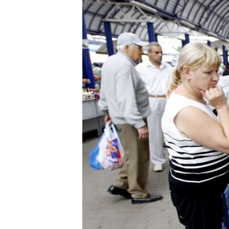
ISPRIČAJ MI
DNEVNO@RSE
SPECIJALI RSE
VIŠE OD NASLOVA
GENOCID U SREBRENICI
POPLAVE I KLIZIŠTA U BIH 2024.
TV LIBERTY
POST SCRIPTUM
MOJA EVROPA
TRI DECENIJE OD RATA U BIH
SVE KARTE DEJTONA
NASTANAK I RASPAD JUGOSLAVIJE