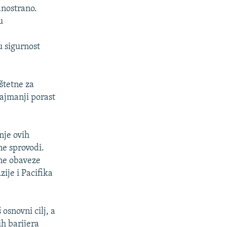
dnostrano.
u
u sigurnost
štetne za
najmanji porast
nje ovih
ne sprovodi.
čne obaveze
je i Pacifika
osnovni cilj, a
h barijera