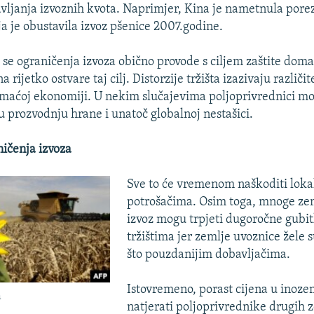
tavljanja izvoznih kvota. Naprimjer, Kina je nametnula porez
ija je obustavila izvoz pšenice 2007.godine.
se ograničenja izvoza obično provode s ciljem zaštite dom
a rijetko ostvare taj cilj. Distorzije tržišta izazivaju različi
aćoj ekonomiji. U nekim slučajevima poljoprivrednici mo
prozvodnju hrane i unatoč globalnoj nestašici.
ičenja izvoza
Sve to će vremenom naškoditi lok
potrošačima. Osim toga, mnoge zem
izvoz mogu trpjeti dugoročne gubi
tržištima jer zemlje uvoznice žele s
što pouzdanijim dobavljačima.
Istovremeno, porast cijena u inoz
a
natjerati poljoprivrednike drugih 