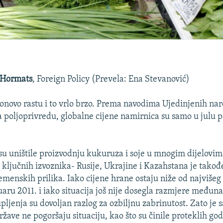
.Hormats
, Foreign Policy (Prevela: Ena Stevanović)
onovo rastu i to vrlo brzo. Prema navodima Ujedinjenih nar
a poljoprivredu, globalne cijene namirnica su samo u julu p
 su uništile proizvodnju kukuruza i soje u mnogim dijelovi
h ključnih izvoznika- Rusije, Ukrajine i Kazahstana je tako
emenskih prilika. Iako cijene hrane ostaju niže od najvišeg 
uaru 2011. i iako situacija još nije dosegla razmjere međun
ljenja su dovoljan razlog za ozbiljnu zabrinutost. Zato je s
žave ne pogoršaju situaciju, kao što su činile proteklih go