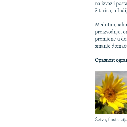
na izvoz i pos
žitarica, a Ind
Međutim, iako 
proizvodnje, on
promjene u dom
smanje domaću 
Opasnost ogran
Žetva, ilustracij