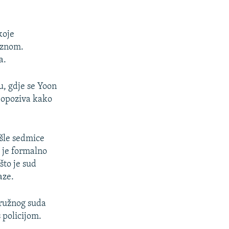
koje
aznom.
a.
u, gdje se Yoon
k opoziva kako
ošle sedmice
 je formalno
što je sud
aze.
kružnog suda
 policijom.