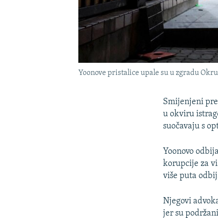
Yoonove pristalice upale su u zgradu Okruž
Smijenjeni pre
u okviru istrag
suočavaju s o
Yoonovo odbija
korupcije za vi
više puta odbi
Njegovi advokat
jer su podržan