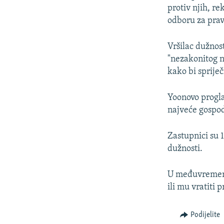
protiv njih, r
odboru za pra
Vršilac dužnos
"nezakonitog n
kako bi spriječ
Yoonovo progla
najveće gospod
Zastupnici su 
dužnosti.
U međuvremenu,
ili mu vratiti 
Podijelite