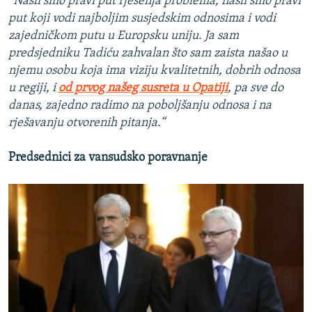
“Našli smo pravi put rješenja problema, našli smo pravi
put koji vodi najboljim susjedskim odnosima i vodi
zajedničkom putu u Europsku uniju. Ja sam
predsjedniku Tadiću zahvalan što sam zaista našao u
njemu osobu koja ima viziju kvalitetnih, dobrih odnosa
u regiji, i
od prvog našeg susreta u Opatiji
, pa sve do
danas, zajedno radimo na poboljšanju odnosa i na
rješavanju otvorenih pitanja.“
Predsednici za vansudsko poravnanje