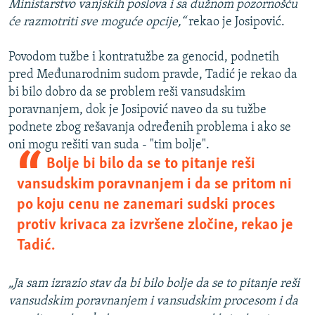
Ministarstvo vanjskih poslova i sa dužnom pozornošću
će razmotriti sve moguće opcije,“
rekao je Josipović.
Povodom tužbe i kontratužbe za genocid, podnetih
pred Međunarodnim sudom pravde, Tadić je rekao da
bi bilo dobro da se problem reši vansudskim
poravnanjem, dok je Josipović naveo da su tužbe
podnete zbog rešavanja određenih problema i ako se
oni mogu rešiti van suda - "tim bolje".
Bolje bi bilo da se to pitanje reši
vansudskim poravnanjem i da se pritom ni
po koju cenu ne zanemari sudski proces
protiv krivaca za izvršene zločine, rekao je
Tadić.
„Ja sam izrazio stav da bi bilo bolje da se to pitanje reši
vansudskim poravnanjem i vansudskim procesom i da