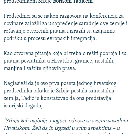
predsednikom Srbije
Borisom Tadićem
.
Predsednici su se nakon razgovora na konferenciji za
novinare založili za unapređenje saradnje dve zemlje i
rešavanje otvorenih pitanja i izrazili su uzajamnu
podršku u procesu evropskih integracija.
Kao otvorena pitanja koja bi trebalo rešiti pobrojali su
pitanja povratnika u Hrvatsku, granice, nestalih,
manjina i zaštite njihovih prava.
Naglasivši da je ovo prva poseta jednog hrvatskog
predsednika otkako je Srbija postala samostalna
zemlja, Tadić je konstatovao da ona predstavlja
istorijski događaj.
“Srbija želi najbolje moguće odnose sa svojim susedom
Hrvatskom. Želi da ih izgradi u svim aspektima – u