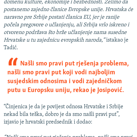
domenu kulture, ekonomije i bezbednosti. Želimo da
postanemo zajedno članice Evropske unije. Hrvatska će
naravno pre Srbije postati članica EU, jer je ranije
počela pregovore o učlanjenju, ali Srbija vrlo iskreno i
otvoreno podržava što brže učlanjenje nama susedne
Hrvatske u tu zajednicu evropskih naroda,“
istakao je
Tadić.
Našli smo pravi put rješenja problema,
našli smo pravi put koji vodi najboljim
susjedskim odnosima i vodi zajedničkom
putu u Europsku uniju, rekao je Josipović.
“Činjenica je da je povijest odnosa Hrvatske i Srbije
nekad bila teška, dobro je da smo našli pravi put”,
izjavio je hrvatski predsednik i dodao: