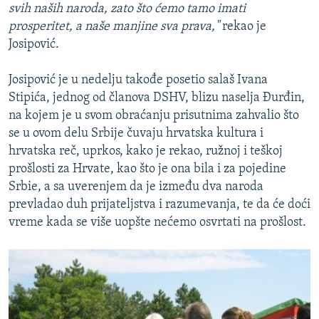
svih naših naroda, zato što ćemo tamo imati
prosperitet, a naše manjine sva prava,"
rekao je
Josipović.
Josipović je u nedelju takođe posetio salaš Ivana
Stipića, jednog od članova DSHV, blizu naselja Đurđin,
na kojem je u svom obraćanju prisutnima zahvalio što
se u ovom delu Srbije čuvaju hrvatska kultura i
hrvatska reč, uprkos, kako je rekao, ružnoj i teškoj
prošlosti za Hrvate, kao što je ona bila i za pojedine
Srbie, a sa uverenjem da je između dva naroda
prevladao duh prijateljstva i razumevanja, te da će doći
vreme kada se više uopšte nećemo osvrtati na prošlost.