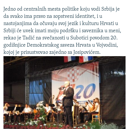
Jedno od centralnih mesta politike koju vodi Srbija je
da svako ima pravo na sopstveni identitet, i u
nastojanjima da očuvaju svoj jezik i kulturu Hrvati u
Srbiji će uvek imati moju podršku i saveznika u meni,
rekao je Tadić na svečanosti u Subotici povodom 20.
godišnjice Demokratskog saveza Hrvata u Vojvodini,
kojoj je prisustvovao zajedno sa Josipovićem.