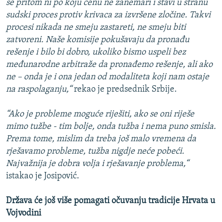
se pritom ni po koju cenu ne zanemari i stavi u stranu
sudski proces protiv krivaca za izvršene zločine. Takvi
procesi nikada ne smeju zastareti, ne smeju biti
zatvoreni. Naše komisije pokušavaju da pronađu
rešenje i bilo bi dobro, ukoliko bismo uspeli bez
međunarodne arbitraže da pronađemo rešenje, ali ako
ne – onda je i ona jedan od modaliteta koji nam ostaje
na raspolaganju,“
rekao je predsednik Srbije.
“Ako je probleme moguće riješiti, ako se oni riješe
mimo tužbe - tim bolje, onda tužba i nema puno smisla.
Prema tome, mislim da treba još malo vremena da
rješavamo probleme, tužba nigdje neće pobeći.
Najvažnija je dobra volja i rješavanje problema,“
istakao je Josipović.
Država će još više pomagati očuvanju tradicije Hrvata u
Vojvodini