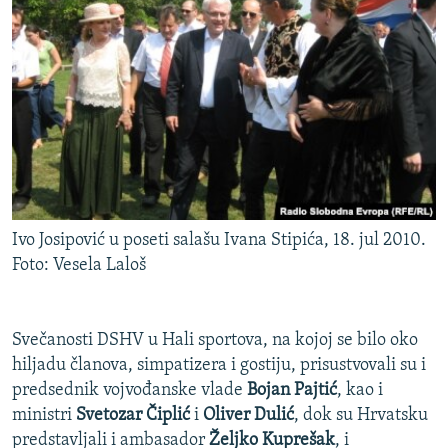
Ivo Josipović u poseti salašu Ivana Stipića, 18. jul 2010.
Foto: Vesela Laloš
Svečanosti DSHV u Hali sportova, na kojoj se bilo oko
hiljadu članova, simpatizera i gostiju, prisustvovali su i
predsednik vojvođanske vlade
Bojan Pajtić
, kao i
ministri
Svetozar Čiplić
i
Oliver Dulić
, dok su Hrvatsku
predstavljali i ambasador
Željko Kuprešak
, i