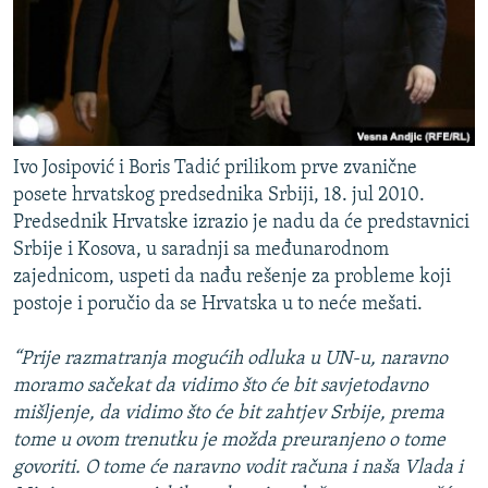
Ivo Josipović i Boris Tadić prilikom prve zvanične
posete hrvatskog predsednika Srbiji, 18. jul 2010.
Predsednik Hrvatske izrazio je nadu da će predstavnici
Srbije i Kosova, u saradnji sa međunarodnom
zajednicom, uspeti da nađu rešenje za probleme koji
postoje i poručio da se Hrvatska u to neće mešati.
“Prije razmatranja mogućih odluka u UN-u, naravno
moramo sačekat da vidimo što će bit savjetodavno
mišljenje, da vidimo što će bit zahtjev Srbije, prema
tome u ovom trenutku je možda preuranjeno o tome
govoriti. O tome će naravno vodit računa i naša Vlada i