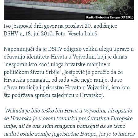
Ivo Josipović drži govor na proslavi 20. godišnjice
DSHV-a, 18. jul 2010. Foto: Vesela Laloš
Napominjući da je DSHV odigrao veliku ulogu upravo u
očuvanju identiteta Hrvata u Vojvodini, koji je danas
"nesporan isto kao i uloga hrvatske manjine u
političkom životu Srbije", Josipović je poručio da će
Hrvatska pomagati, od sada više nego ranije, da se
očuva tradicija i prisustvo Hrvata u Vojvodini, isto kao
što podržava sprsku zajednicu u Hrvatskoj.
"Nekada je bilo teško biti Hrvat u Vojvodini, ali opstalo
se Hrvatska je u ovom trenutku pred vratima Europske
unije, ali će ona svim snagama pomagati da se tamo
nađu i ostale zemlje jugoistočne Evrope, jer je to interes