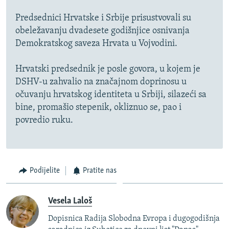
Predsednici Hrvatske i Srbije prisustvovali su
obeležavanju dvadesete godišnjice osnivanja
Demokratskog saveza Hrvata u Vojvodini.
Hrvatski predsednik je posle govora, u kojem je
DSHV-u zahvalio na značajnom doprinosu u
očuvanju hrvatskog identiteta u Srbiji, silazeći sa
bine, promašio stepenik, okliznuo se, pao i
povredio ruku.
Podijelite
Pratite nas
Vesela Laloš
Dopisnica Radija Slobodna Evropa i dugogodišnja