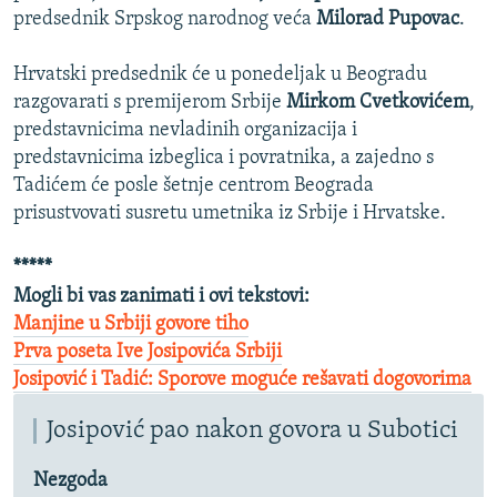
predsednik Srpskog narodnog veća
Milorad Pupovac
.
Hrvatski predsednik će u ponedeljak u Beogradu
razgovarati s premijerom Srbije
Mirkom Cvetkovićem
,
predstavnicima nevladinih organizacija i
predstavnicima izbeglica i povratnika, a zajedno s
Tadićem će posle šetnje centrom Beograda
prisustvovati susretu umetnika iz Srbije i Hrvatske.
*****
Mogli bi vas zanimati i ovi tekstovi:
Manjine u Srbiji govore tiho
Prva poseta Ive Josipovića Srbiji
Josipović i Tadić: Sporove moguće rešavati dogovorima
Josipović pao nakon govora u Subotici
Nezgoda