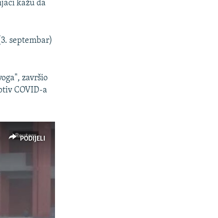
njaci kažu da
 (3. septembar)
voga", završio
rotiv COVID-a
PODIJELI