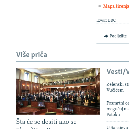
Mapa širenja
Izvor: BBC
Podijelite
Više priča
Vesti/V
Zelenski st
Vučićem
Posmrtni os
mogućoj ma
Potoku
Šta će se desiti ako se
U Sarajevu 