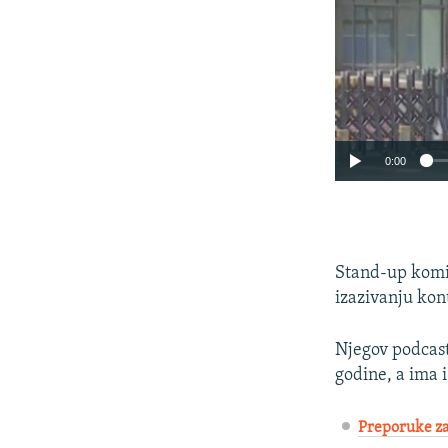
0:00
Stand-up komiča
izazivanju kon
Njegov podcast
godine, a ima i
Preporuke za