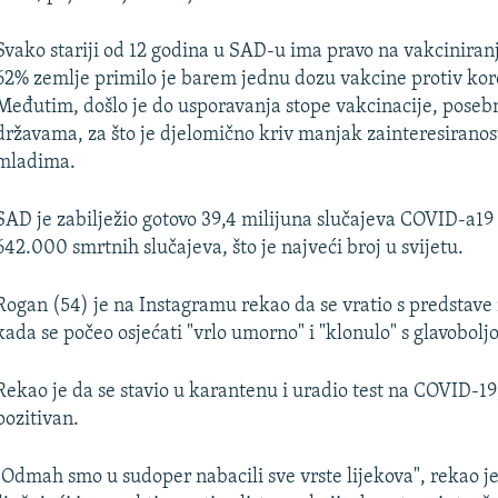
Svako stariji od 12 godina u SAD-u ima pravo na vakciniranj
62% zemlje primilo je barem jednu dozu vakcine protiv kor
Međutim, došlo je do usporavanja stope vakcinacije, poseb
državama, za što je djelomično kriv manjak zainteresirano
mladima.
SAD je zabilježio gotovo 39,4 milijuna slučajeva COVID-a19 
642.000 smrtnih slučajeva, što je najveći broj u svijetu.
Rogan (54) je na Instagramu rekao da se vratio s predstave 
kada se počeo osjećati "vrlo umorno" i "klonulo" s glavobolj
Rekao je da se stavio u karantenu i uradio test na COVID-19,
pozitivan.
"Odmah smo u sudoper nabacili sve vrste lijekova", rekao je