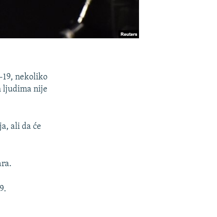
-19, nekoliko
 ljudima nije
a, ali da će
ara.
9.