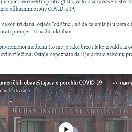
ljučujući ivermektin protiv glista, za koji zdravstveni struč
kazao efikasnim protiv COVID-a 19.
 nakon tri dana, osjeća "odlično", ali da će emisiju u petak
orati premjestiti na 24. oktobar.
suvremenoj medicini što me je tako brzo i lako izvukla iz o
u ovim riječima. Ostaje nepoznato da li je primio vakcinu p
američkih obaveštajaca o poreklu COVID-19
EMBED
lobodna Evropa
No media source currently available