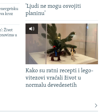
'Ljudi ne mogu osvojiti
 energetsku
planinu'
ava kroz
': Život
onovima u
Kako su ratni recepti i lego-
vitezovi vraćali život u
normalu devedesetih