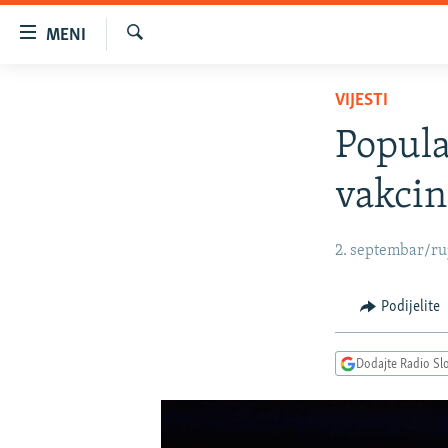
Dostupni
MENI
linkovi
Pretraživač
Pređite
VIJESTI
VIJESTI
na
BOSNA I HERCEGOVINA
glavni
Popula
sadržaj
SRBIJA
Pređite
vakcin
KOSOVO
na
glavnu
CRNA GORA
2. septembar/ruj
navigaciju
VIZUELNO
Pređite
na
PODCASTI
VIDEO
Podijelite
pretragu
RAT U UKRAJINI
FOTOGALERIJE
Dodajte Radio Sl
KINA NA BALKANU
INFOGRAFIKE
RSE PRIČE IZ SVIJETA