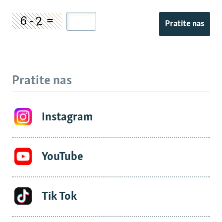
Pratite nas
Pratite nas
Instagram
YouTube
Tik Tok