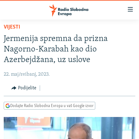
Dostupni
linkovi
Pređite
VIJESTI
na
VIJESTI
Jermenija spremna da prizna
glavni
BOSNA I HERCEGOVINA
sadržaj
Nagorno-Karabah kao dio
SRBIJA
Pređite
Azerbejdžana, uz uslove
na
KOSOVO
glavnu
22. maj/svibanj, 2023.
CRNA GORA
navigaciju
Pređite
Podijelite
VIZUELNO
na
PODCASTI
VIDEO
pretragu
Dodajte Radio Slobodna Evropa u vaš Google izvor
RAT U UKRAJINI
FOTOGALERIJE
KINA NA BALKANU
INFOGRAFIKE
RSE PRIČE IZ SVIJETA