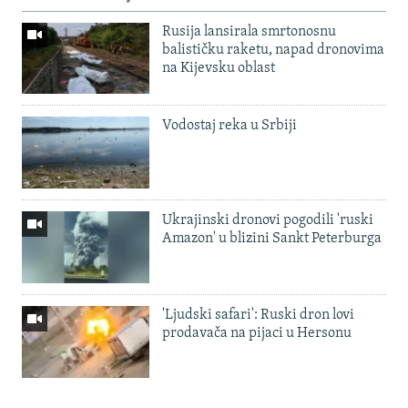
Rusija lansirala smrtonosnu
balističku raketu, napad dronovima
na Kijevsku oblast
Vodostaj reka u Srbiji
Ukrajinski dronovi pogodili 'ruski
Amazon' u blizini Sankt Peterburga
'Ljudski safari': Ruski dron lovi
prodavača na pijaci u Hersonu