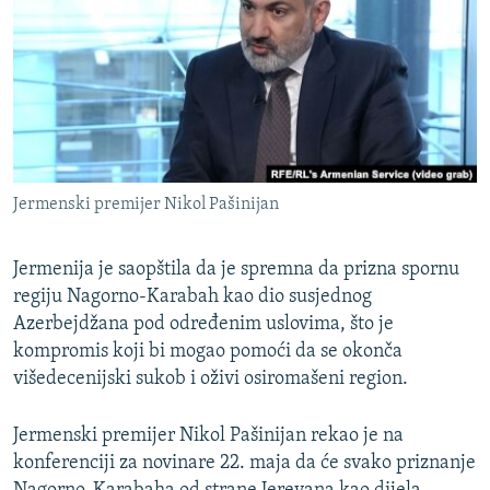
ISPRIČAJ MI
DNEVNO@RSE
SPECIJALI RSE
VIŠE OD NASLOVA
PRATITE NAS
GENOCID U SREBRENICI
Jermenski premijer Nikol Pašinijan
POPLAVE I KLIZIŠTA U BIH 2024.
TV LIBERTY
Sve RFE/RL stranice
Jermenija je saopštila da je spremna da prizna spornu
regiju Nagorno-Karabah kao dio susjednog
POST SCRIPTUM
Azerbejdžana pod određenim uslovima, što je
MOJA EVROPA
kompromis koji bi mogao pomoći da se okonča
TRI DECENIJE OD RATA U BIH
višedecenijski sukob i oživi osiromašeni region.
SVE KARTE DEJTONA
Jermenski premijer Nikol Pašinijan rekao je na
NASTANAK I RASPAD JUGOSLAVIJE
konferenciji za novinare 22. maja da će svako priznanje