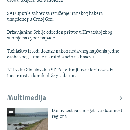
osoba, uključujući Radoičića
SAD uputile zahtev za izručenje iranskog hakera
uhapšenog u Crnoj Gori
Državljaninu Srbije određen pritvor u Hrvatskoj zbog
sumnje na cyber napade
Tužilaštvo izvodi dokaze nakon nedavnog hapšenja jedne
osobe zbog sumnje na ratni zločin na Kosovu
BiH zatražila ulazak u SEPA: Jeftiniji transferi novca iz
inostranstva korak bliže građanima
Multimedija
Dunav testira energetsku stabilnost
regiona