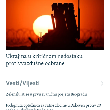
Ukrajina u kritičnom nedostaku
protivvazdušne odbrane
Vesti/Vijesti
Zelenski stiže u prvu zvaničnu posjetu Beogradu
Podignuta optužnica za ratne zločine u Đakovici protiv 20