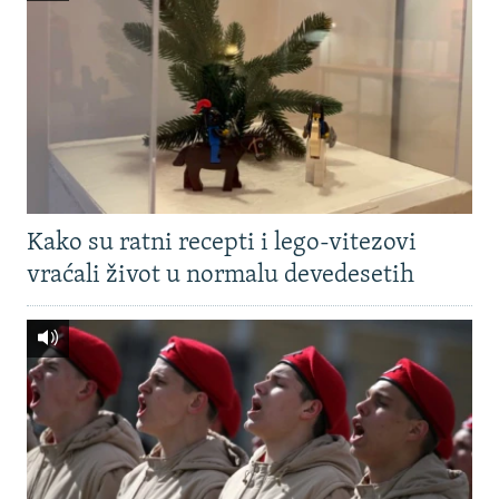
Kako su ratni recepti i lego-vitezovi
vraćali život u normalu devedesetih