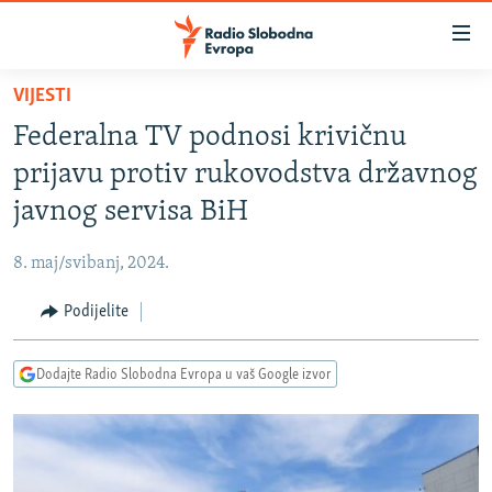
Dostupni
linkovi
Pređite
VIJESTI
na
VIJESTI
Federalna TV podnosi krivičnu
glavni
BOSNA I HERCEGOVINA
sadržaj
prijavu protiv rukovodstva državnog
SRBIJA
Pređite
javnog servisa BiH
na
KOSOVO
glavnu
8. maj/svibanj, 2024.
CRNA GORA
navigaciju
Pređite
Podijelite
VIZUELNO
na
PODCASTI
VIDEO
pretragu
Dodajte Radio Slobodna Evropa u vaš Google izvor
RAT U UKRAJINI
FOTOGALERIJE
KINA NA BALKANU
INFOGRAFIKE
RSE PRIČE IZ SVIJETA