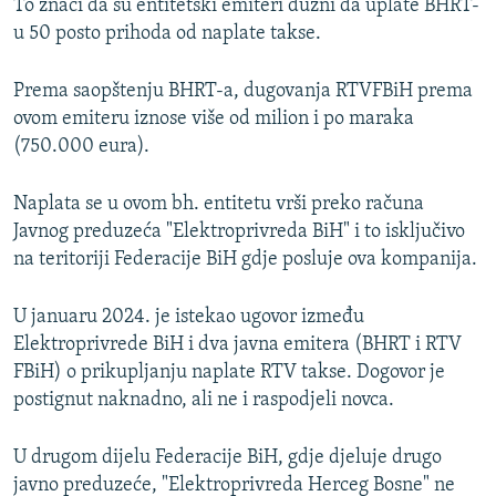
To znači da su entitetski emiteri dužni da uplate BHRT-
u 50 posto prihoda od naplate takse.
Prema saopštenju BHRT-a, dugovanja RTVFBiH prema
ovom emiteru iznose više od milion i po maraka
(750.000 eura).
Naplata se u ovom bh. entitetu vrši preko računa
Javnog preduzeća "Elektroprivreda BiH" i to isključivo
na teritoriji Federacije BiH gdje posluje ova kompanija.
U januaru 2024. je istekao ugovor između
Elektroprivrede BiH i dva javna emitera (BHRT i RTV
FBiH) o prikupljanju naplate RTV takse. Dogovor je
postignut naknadno, ali ne i raspodjeli novca.
U drugom dijelu Federacije BiH, gdje djeluje drugo
javno preduzeće, "Elektroprivreda Herceg Bosne" ne