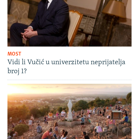
MOST
Vidi li Vučić u univerzitetu neprijatelja
broj 1?