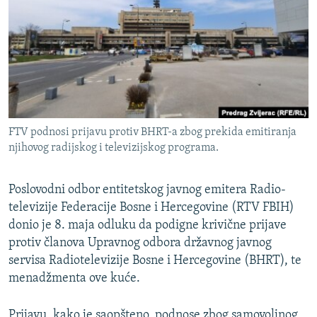
ISPRIČAJ MI
DNEVNO@RSE
SPECIJALI RSE
VIŠE OD NASLOVA
PRATITE NAS
GENOCID U SREBRENICI
FTV podnosi prijavu protiv BHRT-a zbog prekida emitiranja
POPLAVE I KLIZIŠTA U BIH 2024.
njihovog radijskog i televizijskog programa.
TV LIBERTY
Sve RFE/RL stranice
Poslovodni odbor entitetskog javnog emitera Radio-
POST SCRIPTUM
televizije Federacije Bosne i Hercegovine (RTV FBIH)
MOJA EVROPA
donio je 8. maja odluku da podigne krivične prijave
protiv članova Upravnog odbora državnog javnog
TRI DECENIJE OD RATA U BIH
servisa Radiotelevizije Bosne i Hercegovine (BHRT), te
SVE KARTE DEJTONA
menadžmenta ove kuće.
NASTANAK I RASPAD JUGOSLAVIJE
Prijavu, kako je saopšteno, podnose zbog samovoljnog