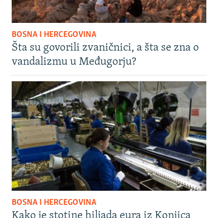
BOSNA I HERCEGOVINA
Šta su govorili zvaničnici, a šta se zna o
vandalizmu u Međugorju?
BOSNA I HERCEGOVINA
Kako je stotine hiljada eura iz Konjica