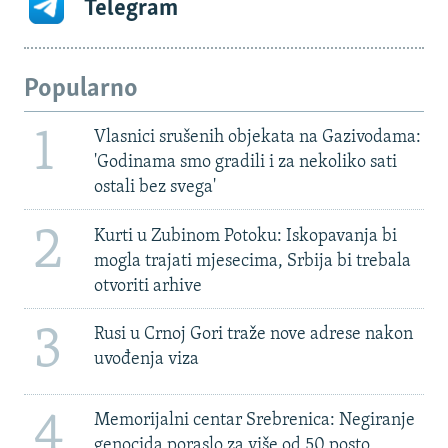
Telegram
Popularno
1
Vlasnici srušenih objekata na Gazivodama:
'Godinama smo gradili i za nekoliko sati
ostali bez svega'
2
Kurti u Zubinom Potoku: Iskopavanja bi
mogla trajati mjesecima, Srbija bi trebala
otvoriti arhive
3
Rusi u Crnoj Gori traže nove adrese nakon
uvođenja viza
4
Memorijalni centar Srebrenica: Negiranje
genocida poraslo za više od 50 posto