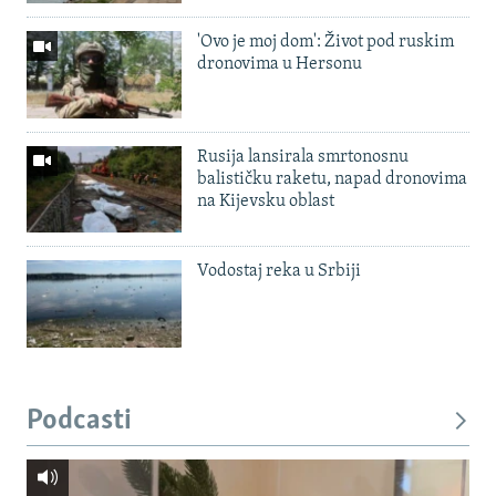
'Ovo je moj dom': Život pod ruskim
dronovima u Hersonu
Rusija lansirala smrtonosnu
balističku raketu, napad dronovima
na Kijevsku oblast
Vodostaj reka u Srbiji
Podcasti