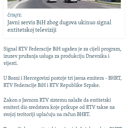
ČITAJTE:
Javni servis BiH zbog dugova ukinuo signal
entitetskoj televiziji
Signal RTV Federacije BiH ugašen je za cijeli program,
izuzev pružanja usluga za produkciju Dnevnika i
vijesti.
U Bosni i Hercegovini postoje tri javna emitera - BHRT,
RTV Federacije BiH i RTV Republike Srpske.
Zakon o Javnom RTV sistemu nalaže da entitetski
emiteri dio sredstava koje prikupe od RTV takse na
svojoj teritoriji uplaćuju na račun BHRT.