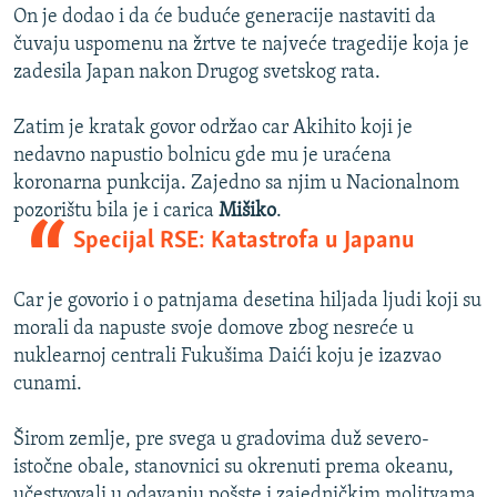
On je dodao i da će buduće generacije nastaviti da
čuvaju uspomenu na žrtve te najveće tragedije koja je
zadesila Japan nakon Drugog svetskog rata.
Zatim je kratak govor održao car Akihito koji je
nedavno napustio bolnicu gde mu je uraćena
koronarna punkcija. Zajedno sa njim u Nacionalnom
pozorištu bila je i carica
Mišiko
.
Specijal RSE: Katastrofa u Japanu
Car je govorio i o patnjama desetina hiljada ljudi koji su
morali da napuste svoje domove zbog nesreće u
nuklearnoj centrali Fukušima Daići koju je izazvao
cunami.
Širom zemlje, pre svega u gradovima duž severo-
istočne obale, stanovnici su okrenuti prema okeanu,
učestvovali u odavanju pošste i zajedničkim molitvama.