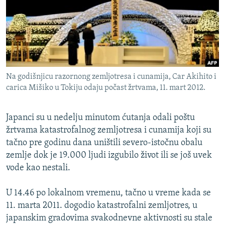
ISPRIČAJ MI
DNEVNO@RSE
SPECIJALI RSE
VIŠE OD NASLOVA
PRATITE NAS
Na godišnjicu razornong zemljotresa i cunamija, Car Akihito i
GENOCID U SREBRENICI
carica Mišiko u Tokiju odaju počast žrtvama, 11. mart 2012.
POPLAVE I KLIZIŠTA U BIH 2024.
Japanci su u nedelju minutom ćutanja odali poštu
TV LIBERTY
Sve RFE/RL stranice
žrtvama katastrofalnog zemljotresa i cunamija koji su
POST SCRIPTUM
tačno pre godinu dana uništili severo-istočnu obalu
MOJA EVROPA
zemlje dok je 19.000 ljudi izgubilo život ili se još uvek
vode kao nestali.
TRI DECENIJE OD RATA U BIH
SVE KARTE DEJTONA
U 14.46 po lokalnom vremenu, tačno u vreme kada se
11. marta 2011. dogodio katastrofalni zemljotres, u
NASTANAK I RASPAD JUGOSLAVIJE
japanskim gradovima svakodnevne aktivnosti su stale