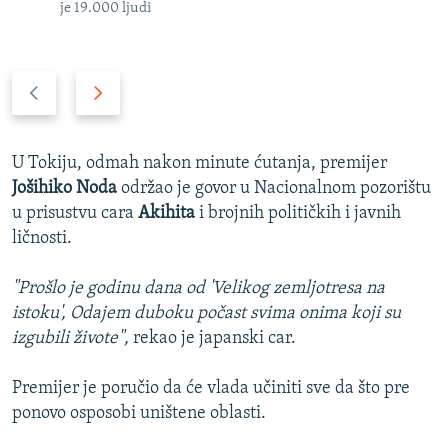
je 19.000 ljudi
P
N
r
a
e
r
t
e
U Tokiju, odmah nakon minute ćutanja, premijer
h
d
Jošihiko Noda
održao je govor u Nacionalnom pozorištu
o
n
u prisustvu cara
Akihita
i brojnih političkih i javnih
d
i
ličnosti.
n
s
i
l
"Prošlo je godinu dana od 'Velikog zemljotresa na
s
a
istoku', Odajem duboku počast svima onima koji su
l
j
izgubili živote",
rekao je japanski car.
a
d
j
Premijer je poručio da će vlada učiniti sve da što pre
d
ponovo osposobi uništene oblasti.