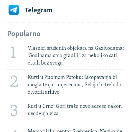
Telegram
Popularno
1
Vlasnici srušenih objekata na Gazivodama:
'Godinama smo gradili i za nekoliko sati
ostali bez svega'
2
Kurti u Zubinom Potoku: Iskopavanja bi
mogla trajati mjesecima, Srbija bi trebala
otvoriti arhive
3
Rusi u Crnoj Gori traže nove adrese nakon
uvođenja viza
Memorijalni centar Srebrenica: Negiranje