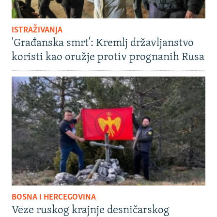
ISTRAŽIVANJA
'Građanska smrt': Kremlj državljanstvo
koristi kao oružje protiv prognanih Rusa
BOSNA I HERCEGOVINA
Veze ruskog krajnje desničarskog