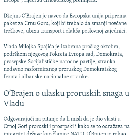
Evrope", riječi su crnogorskog premijera.
Džejms O’Brajen je naveo da Evropska unija priprema
paket za Crnu Goru, koji bi trebalo da smanji novčane
troškove, ubrza transport i olakša poslovnoj zajednici.
Vlada Milojka Spajića je izabrana prošlog oktobra,
podrškom njegovog Pokreta Evropa sad, Demokrata,
prosrpske Socijalističke narodne partije, stranka
nedavno rasformiranog proruskog Demokratskog
fronta i albanske nacionalne stranke.
O’Brajen o ulasku proruskih snaga u
Vladu
Odgovarajući na pitanje da li misli da je dio vlasti u
Crnoj Gori proruski i prosrpski i kako se to odražava na
integritet države kao članice NATO, O’Brajen je rekao