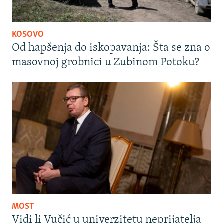
KOSOVO
Od hapšenja do iskopavanja: Šta se zna o
masovnoj grobnici u Zubinom Potoku?
MOST
Vidi li Vučić u univerzitetu neprijatelja