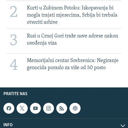
2
Kurti u Zubinom Potoku: Iskopavanja bi
mogla trajati mjesecima, Srbija bi trebala
otvoriti arhive
3
Rusi u Crnoj Gori traže nove adrese nakon
uvođenja viza
4
Memorijalni centar Srebrenica: Negiranje
genocida poraslo za više od 50 posto
PRATITE NAS
INFO