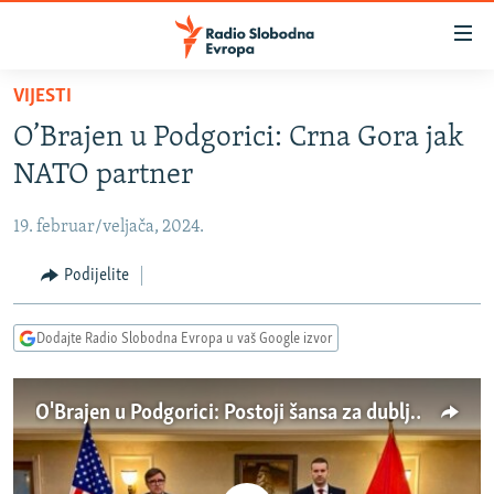
Dostupni
linkovi
Pređite
VIJESTI
na
VIJESTI
O’Brajen u Podgorici: Crna Gora jak
glavni
BOSNA I HERCEGOVINA
sadržaj
NATO partner
SRBIJA
Pređite
na
19. februar/veljača, 2024.
KOSOVO
glavnu
CRNA GORA
Podijelite
navigaciju
Pređite
VIZUELNO
na
Dodajte Radio Slobodna Evropa u vaš Google izvor
PODCASTI
VIDEO
pretragu
RAT U UKRAJINI
FOTOGALERIJE
O'Brajen u Podgorici: Postoji šansa za dublje evropske integracije
KINA NA BALKANU
INFOGRAFIKE
RSE PRIČE IZ SVIJETA