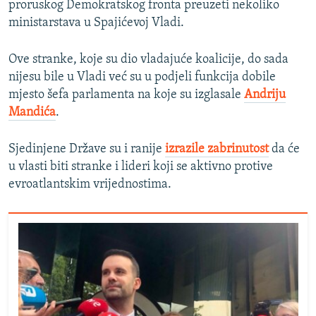
proruskog Demokratskog fronta preuzeti nekoliko
ministarstava u Spajićevoj Vladi.
Ove stranke, koje su dio vladajuće koalicije, do sada
nijesu bile u Vladi već su u podjeli funkcija dobile
mjesto šefa parlamenta na koje su izglasale
Andriju
Mandića
.
Sjedinjene Države su i ranije
izrazile zabrinutost
da će
u vlasti biti stranke i lideri koji se aktivno protive
evroatlantskim vrijednostima.