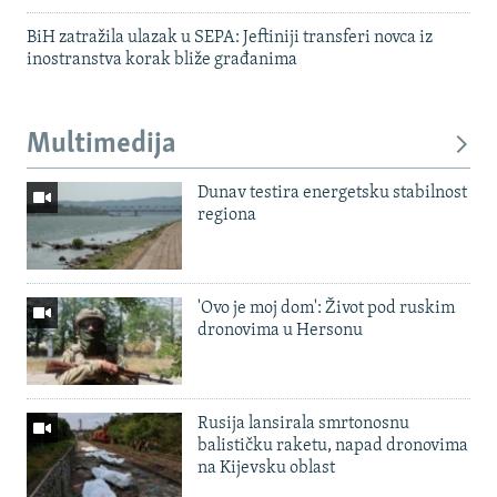
BiH zatražila ulazak u SEPA: Jeftiniji transferi novca iz
inostranstva korak bliže građanima
Multimedija
Dunav testira energetsku stabilnost
regiona
'Ovo je moj dom': Život pod ruskim
dronovima u Hersonu
Rusija lansirala smrtonosnu
balističku raketu, napad dronovima
na Kijevsku oblast