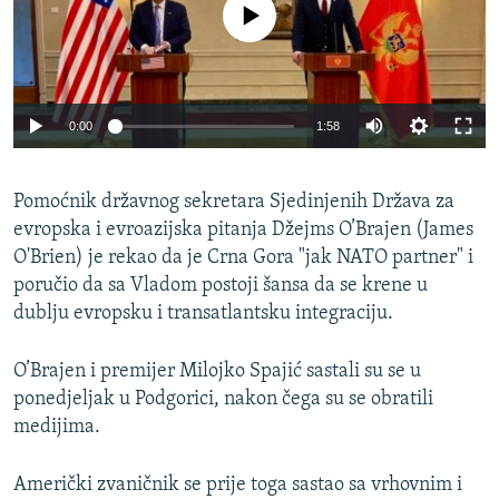
No media source currently available
ISPRIČAJ MI
DNEVNO@RSE
SPECIJALI RSE
Auto
0:00
1:58
VIŠE OD NASLOVA
PRATITE NAS
240p
GENOCID U SREBRENICI
Pomoćnik državnog sekretara Sjedinjenih Država za
360p
POPLAVE I KLIZIŠTA U BIH 2024.
evropska i evroazijska pitanja Džejms O’Brajen (James
480p
Auto
240p
360p
480p
O'Brien) je rekao da je Crna Gora "jak NATO partner" i
TV LIBERTY
Sve RFE/RL stranice
720p
poručio da sa Vladom postoji šansa da se krene u
POST SCRIPTUM
720p
1080p
dublju evropsku i transatlantsku integraciju.
1080p
MOJA EVROPA
O’Brajen i premijer Milojko Spajić sastali su se u
TRI DECENIJE OD RATA U BIH
ponedjeljak u Podgorici, nakon čega su se obratili
SVE KARTE DEJTONA
medijima.
NASTANAK I RASPAD JUGOSLAVIJE
Američki zvaničnik se prije toga sastao sa vrhovnim i