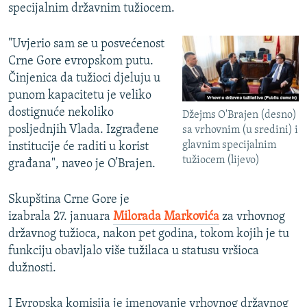
specijalnim državnim tužiocem.
"Uvjerio sam se u posvećenost
Crne Gore evropskom putu.
Činjenica da tužioci djeluju u
punom kapacitetu je veliko
dostignuće nekoliko
Džejms O'Brajen (desno)
posljednjih Vlada. Izgrađene
sa vrhovnim (u sredini) i
glavnim specijalnim
institucije će raditi u korist
tužiocem (lijevo)
građana", naveo je O’Brajen.
Skupština Crne Gore je
izabrala 27. januara
Milorada Markovića
za vrhovnog
državnog tužioca, nakon pet godina, tokom kojih je tu
funkciju obavljalo više tužilaca u statusu vršioca
dužnosti.
I Evropska komisija je imenovanje vrhovnog državnog