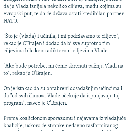
da je Vlada iznijela nekoliko ciljeva, među kojima su
evropski put, te da će država ostati kredibilan partner
NATO.
"Što je (Vlada) i učinila, i mi podržavamo te ciljeve",
rekao je O’Brajen i dodao da bi sve suprotno tim
ciljevima bilo kontradiktorno i ciljevima Vlade.
"Ako bude potrebe, mi ćemo skrenuti pažnju Vladi na
to", rekao je O’Brajen.
On je istakao da su ohrabreni dosadašnjim učincima i
da "od svih članova Vlade očekuje da ispunjavaju taj
program", naveo je O’Brajen.
Prema koalicionom sporazumu i najavama iz vladajuće
koalicije, uskoro će stranke nedavno rasformiranog