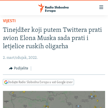
Dostupni
linkovi
Pređite
VIJESTI
na
VIJESTI
Tinejdžer koji putem Twittera prati
glavni
BOSNA I HERCEGOVINA
sadržaj
avion Elona Muska sada prati i
SRBIJA
Pređite
letjelice ruskih oligarha
na
KOSOVO
glavnu
2. mart/ožujak, 2022.
CRNA GORA
navigaciju
Pređite
Podijelite
VIZUELNO
na
PODCASTI
VIDEO
pretragu
Dodajte Radio Slobodna Evropa u vaš Google izvor
RAT U UKRAJINI
FOTOGALERIJE
KINA NA BALKANU
INFOGRAFIKE
RSE PRIČE IZ SVIJETA