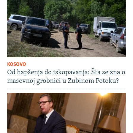
KOSOVO
Od hapšenja do iskopavanja: Šta se zna o
masovnoj grobnici u Zubinom Potoku?