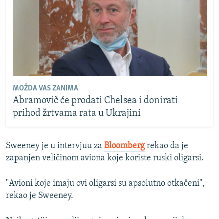
MOŽDA VAS ZANIMA
Abramovič će prodati Chelsea i donirati
prihod žrtvama rata u Ukrajini
Sweeney je u intervjuu za
Bloomberg
rekao da je
zapanjen veličinom aviona koje koriste ruski oligarsi.
"Avioni koje imaju ovi oligarsi su apsolutno otkačeni",
rekao je Sweeney.