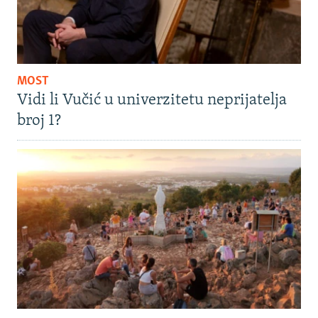
MOST
Vidi li Vučić u univerzitetu neprijatelja
broj 1?