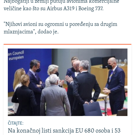
Najbogatiji u zemlji putuju avionima komercijalne
veličine kao što su Airbus A319 i Boeing 737.
"Njihovi avioni su ogromni u poređenju sa drugim
mlaznjacima", dodao je.
ČITAJTE:
Na konačnoj listi sankcija EU 680 osoba i 53