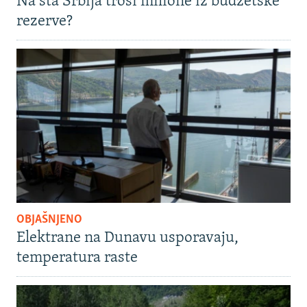
Na šta Srbija troši milione iz budžetske
rezerve?
OBJAŠNJENO
Elektrane na Dunavu usporavaju,
temperatura raste