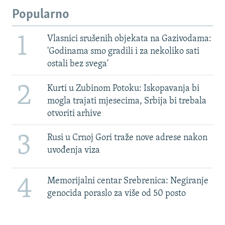
Popularno
1
Vlasnici srušenih objekata na Gazivodama:
'Godinama smo gradili i za nekoliko sati
ostali bez svega'
2
Kurti u Zubinom Potoku: Iskopavanja bi
mogla trajati mjesecima, Srbija bi trebala
otvoriti arhive
3
Rusi u Crnoj Gori traže nove adrese nakon
uvođenja viza
4
Memorijalni centar Srebrenica: Negiranje
genocida poraslo za više od 50 posto