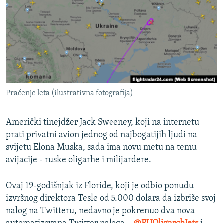
ISPRIČAJ MI
DNEVNO@RSE
SPECIJALI RSE
VIŠE OD NASLOVA
PRATITE NAS
GENOCID U SREBRENICI
Praćenje leta (ilustrativna fotografija)
POPLAVE I KLIZIŠTA U BIH 2024.
TV LIBERTY
Sve RFE/RL stranice
Američki tinejdžer Jack Sweeney, koji na internetu
prati privatni avion jednog od najbogatijih ljudi na
POST SCRIPTUM
svijetu Elona Muska, sada ima novu metu na temu
MOJA EVROPA
avijacije - ruske oligarhe i milijardere.
TRI DECENIJE OD RATA U BIH
Ovaj 19-godišnjak iz Floride, koji je odbio ponudu
SVE KARTE DEJTONA
izvršnog direktora Tesle od 5.000 dolara da izbriše svoj
NASTANAK I RASPAD JUGOSLAVIJE
nalog na Twitteru, nedavno je pokrenuo dva nova