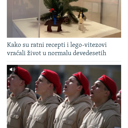
Kako su ratni recepti i lego-vitezovi
vraćali život u normalu devedesetih