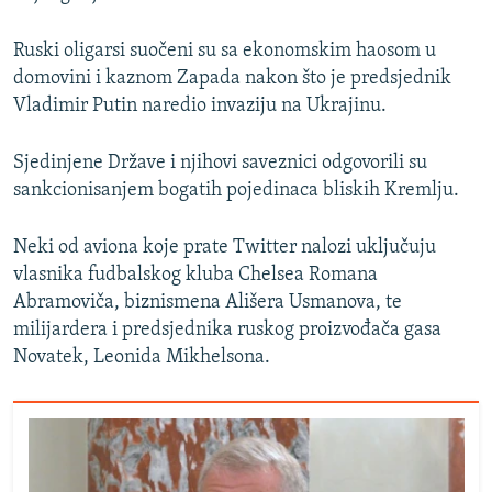
Ruski oligarsi suočeni su sa ekonomskim haosom u
domovini i kaznom Zapada nakon što je predsjednik
Vladimir Putin naredio invaziju na Ukrajinu.
Sjedinjene Države i njihovi saveznici odgovorili su
sankcionisanjem bogatih pojedinaca bliskih Kremlju.
Neki od aviona koje prate Twitter nalozi uključuju
vlasnika fudbalskog kluba Chelsea Romana
Abramoviča, biznismena Ališera Usmanova, te
milijardera i predsjednika ruskog proizvođača gasa
Novatek, Leonida Mikhelsona.