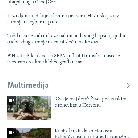
uhapšenog u Crnoj Gori
Državljaninu Srbije određen pritvor u Hrvatskoj zbog
sumnje na cyber napade
Tužilaštvo izvodi dokaze nakon nedavnog hapšenja jedne
osobe zbog sumnje na ratni zločin na Kosovu
BiH zatražila ulazak u SEPA: Jeftiniji transferi novca iz
inostranstva korak bliže građanima
Multimedija
'Ovo je moj dom': Život pod ruskim
dronovima u Hersonu
Rusija lansirala smrtonosnu
balističku raketu, napad dronovima