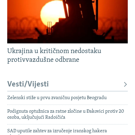
Ukrajina u kritičnom nedostaku
protivvazdušne odbrane
Vesti/Vijesti
Zelenski stiže u prvu zvaničnu posjetu Beogradu
Podignuta optužnica za ratne zločine u Đakovici protiv 20
osoba, uključujući Radoičića
SAD uputile zahtev za izručenje iranskog hakera