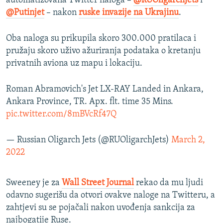
automatizovana Twitter naloga –
@RUOligarchJets
i
@Putinjet
– nakon
ruske invazije na Ukrajinu
.
Oba naloga su prikupila skoro 300.000 pratilaca i
pružaju skoro uživo ažuriranja podataka o kretanju
privatnih aviona uz mapu i lokaciju.
Roman Abramovich's Jet LX-RAY Landed in Ankara,
Ankara Province, TR. Apx. flt. time 35 Mins.
pic.twitter.com/8mBVcRf47Q
— Russian Oligarch Jets (@RUOligarchJets)
March 2,
2022
Sweeney je za
Wall Street Journal
rekao da mu ljudi
odavno sugerišu da otvori ovakve naloge na Twitteru, a
zahtjevi su se pojačali nakon uvođenja sankcija za
najbogatije Ruse.