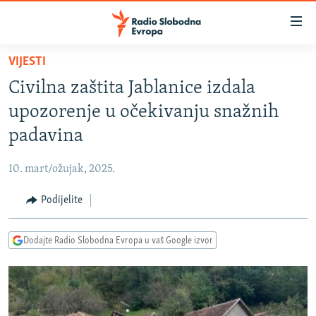
Dostupni
linkovi
Pređite
VIJESTI
na
VIJESTI
Civilna zaštita Jablanice izdala
glavni
BOSNA I HERCEGOVINA
sadržaj
upozorenje u očekivanju snažnih
SRBIJA
Pređite
padavina
na
KOSOVO
glavnu
10. mart/ožujak, 2025.
CRNA GORA
navigaciju
Pređite
Podijelite
VIZUELNO
na
PODCASTI
VIDEO
pretragu
Dodajte Radio Slobodna Evropa u vaš Google izvor
RAT U UKRAJINI
FOTOGALERIJE
KINA NA BALKANU
INFOGRAFIKE
RSE PRIČE IZ SVIJETA