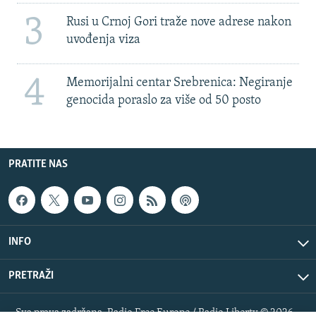
3
Rusi u Crnoj Gori traže nove adrese nakon
uvođenja viza
4
Memorijalni centar Srebrenica: Negiranje
genocida poraslo za više od 50 posto
PRATITE NAS
INFO
PRETRAŽI
Sva prava zadržana. Radio Free Europe / Radio Liberty © 2026