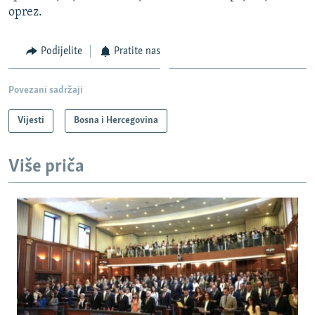
oprez.
Podijelite
Pratite nas
Povezani sadržaji
Vijesti
Bosna i Hercegovina
Više priča