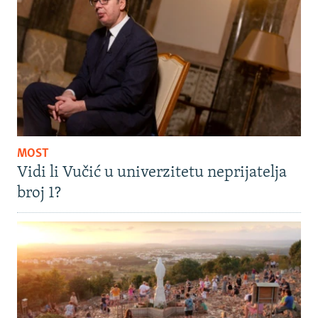
MOST
Vidi li Vučić u univerzitetu neprijatelja
broj 1?