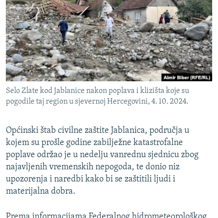
ISPRIČAJ MI
DNEVNO@RSE
SPECIJALI RSE
VIŠE OD NASLOVA
PRATITE NAS
GENOCID U SREBRENICI
Selo Zlate kod Jablanice nakon poplava i klizišta koje su
POPLAVE I KLIZIŠTA U BIH 2024.
pogodile taj region u sjevernoj Hercegovini, 4. 10. 2024.
TV LIBERTY
Sve RFE/RL stranice
Općinski štab civilne zaštite Jablanica, područja u
POST SCRIPTUM
kojem su prošle godine zabilježne katastrofalne
MOJA EVROPA
poplave održao je u nedelju vanrednu sjednicu zbog
najavljenih vremenskih nepogoda, te donio niz
TRI DECENIJE OD RATA U BIH
upozorenja i naredbi kako bi se zaštitili ljudi i
SVE KARTE DEJTONA
materijalna dobra.
NASTANAK I RASPAD JUGOSLAVIJE
Prema informacijama Federalnog hidrometeorološkog