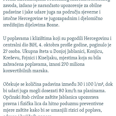
zavoda, izdano je narančasto upozorenje za obilne
padavine i jake udare juga na području sjeverne i
istočne Hercegovine te jugozapadnim i djelomično
središnjim dijelovima Bosne.
U poplavama i klizištima koji su pogodili Hercegovinu i
centralni dio BiH, 4. oktobra prošle godine, poginulo je
27 osoba. Ukupna šteta u Donjoj Jablanici, Konjicu,
Kreševu, Fojnici i Kiseljaku, mjestima koja su bila
zahvaćena poplavama, iznosi 270 miliona
konvertibilnih maraka.
Očekuje se količina padavina između 30 i 100 l/m², dok
bi udari juga mogli dosezati 80 km/h na planinama.
Općinski štab civilne zaštite Jablanica upozorava
pravna i fizička lica da hitno poduzmu preventivne
mjere zaštite kako bi se umanjili rizici od poplava,