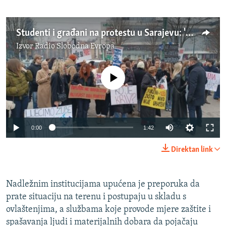
Studenti i građani na protestu u Sarajevu: 'Ko je odgovoran za smrt 27 ljudi?'
Izvor
Radio Slobodna Evropa
No media source currently available
Auto
0:00
1:42
240p
Direktan link
360p
Auto
240p
360p
480p
480p
Nadležnim institucijama upućena je preporuka da
prate situaciju na terenu i postupaju u skladu s
720p
720p
1080p
ovlaštenjima, a službama koje provode mjere zaštite i
1080p
spašavanja ljudi i materijalnih dobara da pojačaju