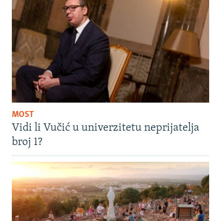
MOST
Vidi li Vučić u univerzitetu neprijatelja
broj 1?