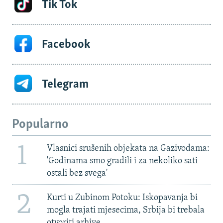
Tik Tok
Facebook
Telegram
Popularno
1
Vlasnici srušenih objekata na Gazivodama:
'Godinama smo gradili i za nekoliko sati
ostali bez svega'
2
Kurti u Zubinom Potoku: Iskopavanja bi
mogla trajati mjesecima, Srbija bi trebala
otvoriti arhive