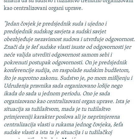
smatra da su sudstvo i tužilaštvo trenutno organizovani
kao centralizovani organi uprave.
"Jedan čovjek je predsjednik suda i ujedno i
predsjednik sudskog savjeta a sudski savjet
obezbjeđuje nezavisnost sudova i utvrđuje odgovornost.
Znači da je šef sudske vlasti isuste od odgovornosti jer
neće valjda utvrditi odgovornost samom sebi i
pokrenuti postupak odgovornosti. On je predsjednik
konferencije sudija, on raspolaže sudskim budžetom,
što je suprotno zakonu. Sudstvo je, po mom mišljenju i
Udruženja pravnika sada organizovano lošije nego
ikada do sada u jednom periodu. Ono je sada
organizovano kao centralizovani organ uprave. Ista je
situacija sa tužilaštvom, mada je tu tužilaštvo
primjereniji karakter poslova ali je neprimjerena
centralizacija vlasti u rukama jednog čovjeka, šefa
sudske vlasti a ista ta je situacija i u tužilačkoj