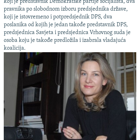
koji je predstavnik Demokratske partije socijalista, dva
pravnika po slobodnom izboru predsjednika države,
koji je istovremeno i potpredsjednik DPS, dva
poslanika od kojih je jedan takođe predstavnik DPS,
predsjednica Savjeta i predsjednica Vrhovnog suda je
osoba koju je takođe predložila i izabrala vladajuća
koalicija.