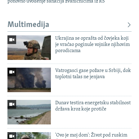
ponovno uvođenje sankcija zvaničnicima iz RS
Multimedija
Ukrajina se oprašta od čovjeka koji
je vraćao poginule vojnike njihovim
porodicama
Vatrogasci gase požare u Srbiji, dok
toplotni talas ne jenjava
Dunav testira energetsku stabilnost
država kroz koje protiče
'Ovo je moj dom': Život pod ruskim