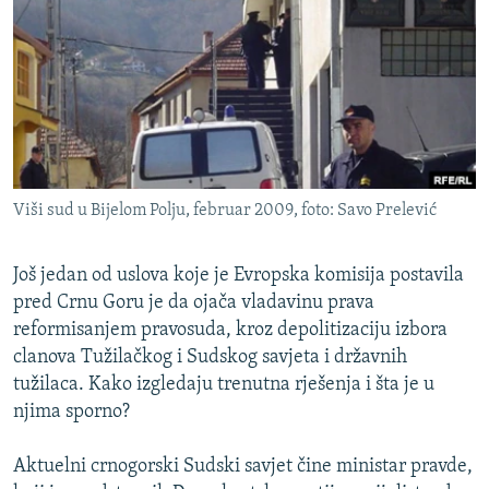
ISPRIČAJ MI
DNEVNO@RSE
SPECIJALI RSE
VIŠE OD NASLOVA
PRATITE NAS
GENOCID U SREBRENICI
Viši sud u Bijelom Polju, februar 2009, foto: Savo Prelević
POPLAVE I KLIZIŠTA U BIH 2024.
TV LIBERTY
Sve RFE/RL stranice
Još jedan od uslova koje je Evropska komisija postavila
POST SCRIPTUM
pred Crnu Goru je da ojača vladavinu prava
reformisanjem pravosuda, kroz depolitizaciju izbora
MOJA EVROPA
clanova Tužilačkog i Sudskog savjeta i državnih
TRI DECENIJE OD RATA U BIH
tužilaca. Kako izgledaju trenutna rješenja i šta je u
njima sporno?
SVE KARTE DEJTONA
NASTANAK I RASPAD JUGOSLAVIJE
Aktuelni crnogorski Sudski savjet čine ministar pravde,