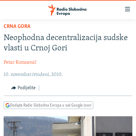
Dostupni
linkovi
Pređite
CRNA GORA
na
VIJESTI
Neophodna decentralizacija sudske
glavni
BOSNA I HERCEGOVINA
sadržaj
vlasti u Crnoj Gori
SRBIJA
Pređite
na
Petar Komnenić
KOSOVO
glavnu
10. novembar/studeni, 2010.
CRNA GORA
navigaciju
Pređite
VIZUELNO
Podijelite
na
PODCASTI
VIDEO
pretragu
Dodajte Radio Slobodna Evropa u vaš Google izvor
RAT U UKRAJINI
FOTOGALERIJE
KINA NA BALKANU
INFOGRAFIKE
RSE PRIČE IZ SVIJETA