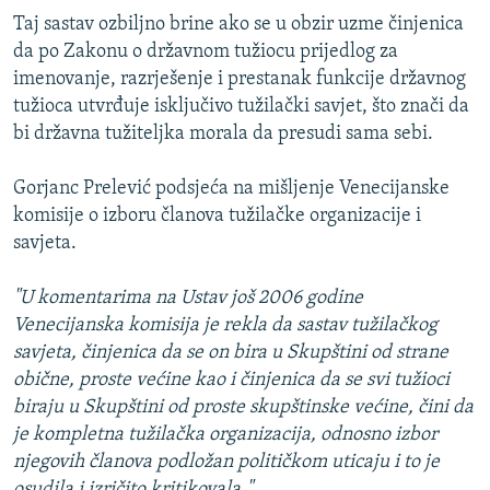
Taj sastav ozbiljno brine ako se u obzir uzme činjenica
da po Zakonu o državnom tužiocu prijedlog za
imenovanje, razrješenje i prestanak funkcije državnog
tužioca utvrđuje isključivo tužilački savjet, što znači da
bi državna tužiteljka morala da presudi sama sebi.
Gorjanc Prelević podsjeća na mišljenje Venecijanske
komisije o izboru članova tužilačke organizacije i
savjeta.
"U komentarima na Ustav još 2006 godine
Venecijanska komisija je rekla da sastav tužilačkog
savjeta, činjenica da se on bira u Skupštini od strane
obične, proste većine kao i činjenica da se svi tužioci
biraju u Skupštini od proste skupštinske većine, čini da
je kompletna tužilačka organizacija, odnosno izbor
njegovih članova podložan političkom uticaju i to je
osudila i izričito kritikovala."