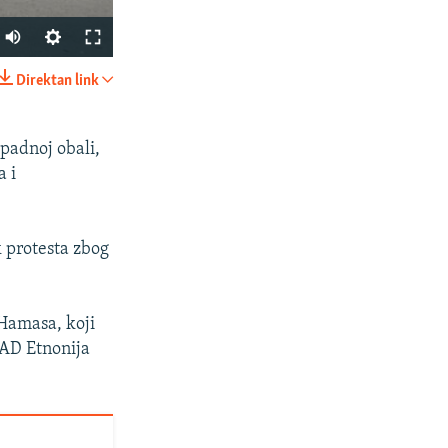
Auto
240p
Direktan link
PODIJELI
360p
480p
apadnoj obali,
a i
720p
1080p
 protesta zbog
px
širina
 Hamasa, koji
SAD Etnonija