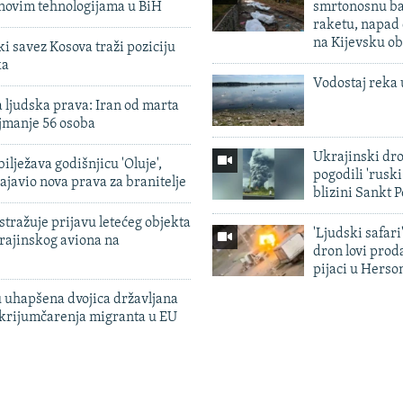
 novim tehnologijama u BiH
smrtonosnu ba
raketu, napad
na Kijevsku ob
 savez Kosova traži poziciju
ka
Vodostaj reka 
 ljudska prava: Iran od marta
jmanje 56 osoba
Ukrajinski dr
ilježava godišnjicu 'Oluje',
pogodili 'rusk
ajavio nova prava za branitelje
blizini Sankt 
tražuje prijavu letećeg objekta
'Ljudski safari
krajinskog aviona na
dron lovi prod
pijaci u Herso
 uhapšena dvojica državljana
 krijumčarenja migranta u EU