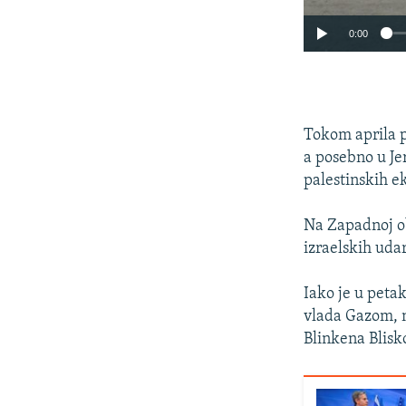
0:00
Tokom aprila p
a posebno u Je
palestinskih e
Na Zapadnoj ob
izraelskih uda
Iako je u peta
vlada Gazom, n
Blinkena Blisko