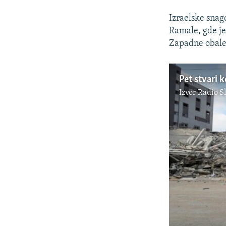
Izraelske snag
Ramale, gde je
Zapadne obale
Izvor
Radio S