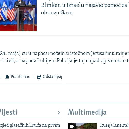
Blinken u Izraelu najavio pomoć za
obnovu Gaze
24. maja) su u napadu nožem u istočnom Jerusalimu ranje
 i civil, a napadač ubijen. Policija je taj napad opisala kao t
Pratite nas
Odštampaj
ijesti
Multimedija
zgled glasačkih listića na prvim
Rusija lansiral