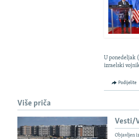
U ponedeljak (
izraelski vojnik
Podijelite
Više priča
Vesti/V
Objavljen i