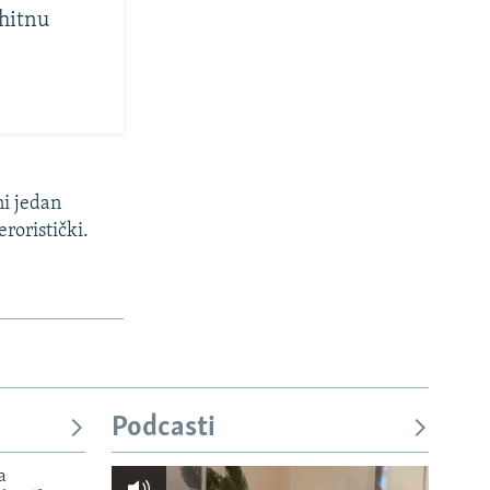
 hitnu
ni jedan
eroristički.
Podcasti
a