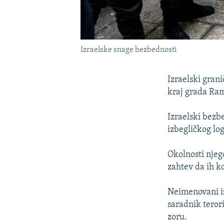
Izraelske snage bezbednosti
Izraelski grani
kraj grada Ram
Izraelski bezb
izbegličkog lo
Okolnosti njeg
zahtev da ih k
Neimenovani iz
saradnik terori
zoru.