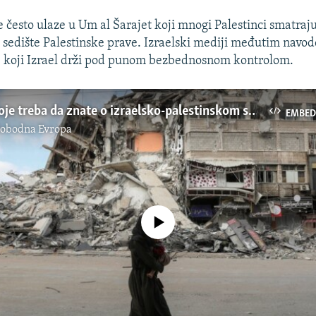
e često ulaze u Um al Šarajet koji mnogi Palestinci smatra
 sedište Palestinske prave. Izraelski mediji međutim navode
 koji Izrael drži pod punom bezbednosnom kontrolom.
Pet stvari koje treba da znate o izraelsko-palestinskom sukobu
EMBED
lobodna Evropa
No media source currently available