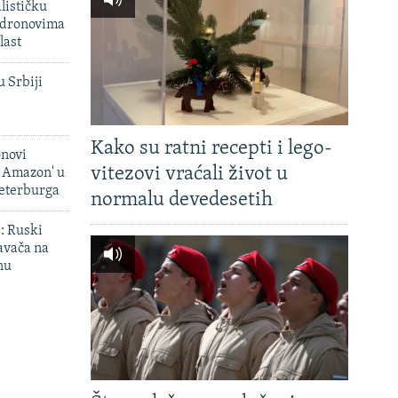
lističku
 dronovima
last
u Srbiji
Kako su ratni recepti i lego-
onovi
vitezovi vraćali život u
i Amazon' u
Peterburga
normalu devedesetih
': Ruski
avača na
nu