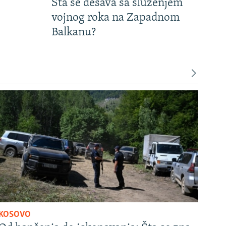
Šta se dešava sa služenjem
vojnog roka na Zapadnom
Balkanu?
KOSOVO