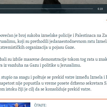
6:19
EMBED
ovećan je broj sukoba izraelske policije i Palestinaca na Z
rusalimu, koji su prethodili jedanaestodnevnom ratu Izrael
kstremističkih organizacija u pojasu Gaze.
Auto
240p
360p
480p
ali su izbile masovne demonstracije tokom tog rata u znak
720p
1080p
ra iz vazduha na Gazu i politike u Jerusalimu.
k stupio na snagu i poštuje se prekid vatre između Izraela i
apetost nije popustila u vreme posete državno sekretara 
m istoku čiji je cilj da se konsoliduje prekid vatre.
ČITAJTE: