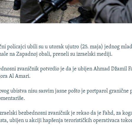
čni policajci ubili su u utorak ujutro (25. maja) jednog mla
ale na Zapadnoj obali, preneli su izraelski mediji.
ednosni zvaničnik potvrdio je da je ubijen Ahmad Džamil F
gora Al Amari.
ovog ubistva nisu sasvim jasne pošto je portparol granične p
omentariše.
raelski bezbednosni zvaničnik je rekao da je Fahd, za koga
sta, ubijen u akciji hapšenja terorističkih operativaca tok