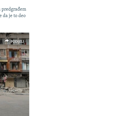
ju predgrađem
 da je to deo
PODIJELI