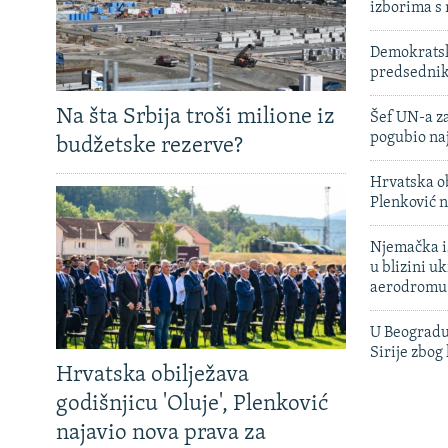
izborima s
Demokratski
predsedni
Na šta Srbija troši milione iz
Šef UN-a za
pogubio na
budžetske rezerve?
Hrvatska ob
Plenković n
Njemačka is
u blizini u
aerodromu
U Beogradu
Sirije zbog
Hrvatska obilježava
godišnjicu 'Oluje', Plenković
najavio nova prava za