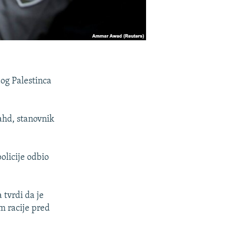
dog Palestinca
ahd, stanovnik
olicije odbio
 tvrdi da je
om racije pred