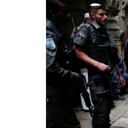
ISPRIČAJ MI
DNEVNO@RSE
SPECIJALI RSE
VIŠE OD NASLOVA
GENOCID U SREBRENICI
POPLAVE I KLIZIŠTA U BIH 2024.
TV LIBERTY
POST SCRIPTUM
MOJA EVROPA
TRI DECENIJE OD RATA U BIH
SVE KARTE DEJTONA
NASTANAK I RASPAD JUGOSLAVIJE