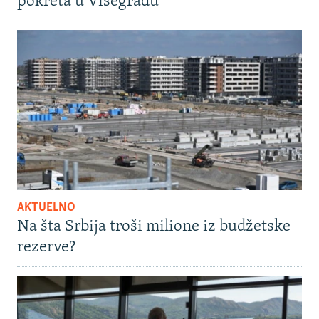
pokreta u Višegradu
AKTUELNO
Na šta Srbija troši milione iz budžetske
rezerve?