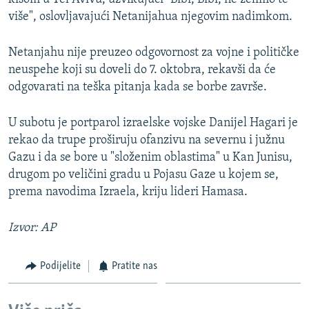
više", oslovljavajući Netanijahua njegovim nadimkom.
Netanjahu nije preuzeo odgovornost za vojne i političke
neuspehe koji su doveli do 7. oktobra, rekavši da će
odgovarati na teška pitanja kada se borbe završe.
U subotu je portparol izraelske vojske Danijel Hagari je
rekao da trupe proširuju ofanzivu na severnu i južnu
Gazu i da se bore u "složenim oblastima" u Kan Junisu,
drugom po veličini gradu u Pojasu Gaze u kojem se,
prema navodima Izraela, kriju lideri Hamasa.
Izvor: AP
Podijelite
Pratite nas