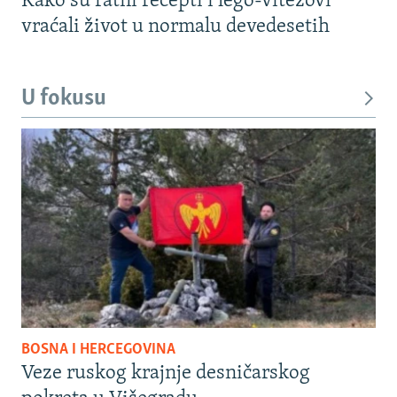
Kako su ratni recepti i lego-vitezovi
vraćali život u normalu devedesetih
U fokusu
BOSNA I HERCEGOVINA
Veze ruskog krajnje desničarskog