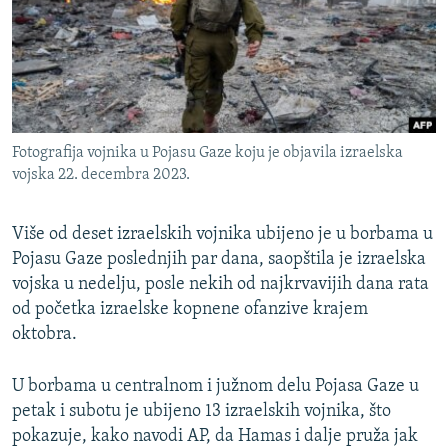
ISPRIČAJ MI
DNEVNO@RSE
SPECIJALI RSE
VIŠE OD NASLOVA
PRATITE NAS
Fotografija vojnika u Pojasu Gaze koju je objavila izraelska
GENOCID U SREBRENICI
vojska 22. decembra 2023.
POPLAVE I KLIZIŠTA U BIH 2024.
Više od deset izraelskih vojnika ubijeno je u borbama u
TV LIBERTY
Sve RFE/RL stranice
Pojasu Gaze poslednjih par dana, saopštila je izraelska
POST SCRIPTUM
vojska u nedelju, posle nekih od najkrvavijih dana rata
MOJA EVROPA
od početka izraelske kopnene ofanzive krajem
oktobra.
TRI DECENIJE OD RATA U BIH
SVE KARTE DEJTONA
U borbama u centralnom i južnom delu Pojasa Gaze u
petak i subotu je ubijeno 13 izraelskih vojnika, što
NASTANAK I RASPAD JUGOSLAVIJE
pokazuje, kako navodi AP, da Hamas i dalje pruža jak