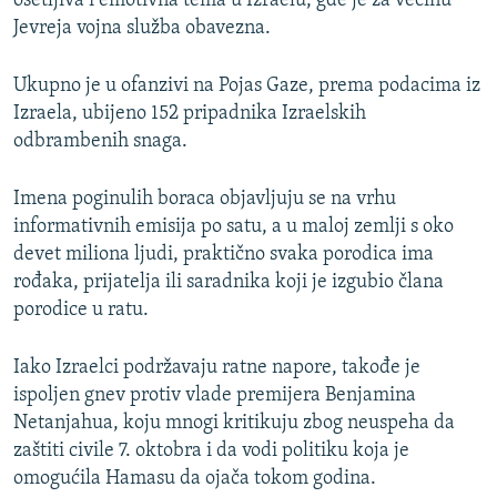
osetljiva i emotivna tema u Izraelu, gde je za većinu
Jevreja vojna služba obavezna.
Ukupno je u ofanzivi na Pojas Gaze, prema podacima iz
Izraela, ubijeno 152 pripadnika Izraelskih
odbrambenih snaga.
Imena poginulih boraca objavljuju se na vrhu
informativnih emisija po satu, a u maloj zemlji s oko
devet miliona ljudi, praktično svaka porodica ima
rođaka, prijatelja ili saradnika koji je izgubio člana
porodice u ratu.
Iako Izraelci podržavaju ratne napore, takođe je
ispoljen gnev protiv vlade premijera Benjamina
Netanjahua, koju mnogi kritikuju zbog neuspeha da
zaštiti civile 7. oktobra i da vodi politiku koja je
omogućila Hamasu da ojača tokom godina.