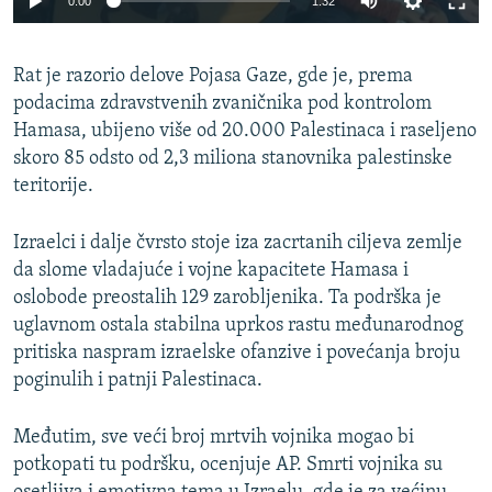
0:00
1:32
240p
Rat je razorio delove Pojasa Gaze, gde je, prema
360p
podacima zdravstvenih zvaničnika pod kontrolom
Auto
240p
360p
480p
480p
Hamasa, ubijeno više od 20.000 Palestinaca i raseljeno
720p
skoro 85 odsto od 2,3 miliona stanovnika palestinske
720p
1080p
teritorije.
1080p
Izraelci i dalje čvrsto stoje iza zacrtanih ciljeva zemlje
da slome vladajuće i vojne kapacitete Hamasa i
oslobode preostalih 129 zarobljenika. Ta podrška je
uglavnom ostala stabilna uprkos rastu međunarodnog
pritiska naspram izraelske ofanzive i povećanja broju
poginulih i patnji Palestinaca.
Međutim, sve veći broj mrtvih vojnika mogao bi
potkopati tu podršku, ocenjuje AP. Smrti vojnika su