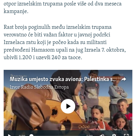
otpor izraelskim trupama posle više od dva meseca
kampanje.
Rast broja poginulih među izraelskim trupama
verovatno će biti važan faktor u javnoj podršci
Izraelaca ratu koji je počeo kada su militanti
predvođeni Hamasom upali na jug Izraela 7. oktobra,
ubivši 1.200 i uzevši 240 za taoce.
Muzika umjesto zvuka aviona: Palestinka svira za raseljenu djecu Gaze
Izvor
Radio Slobodna Evropa
No media source currently available
Auto