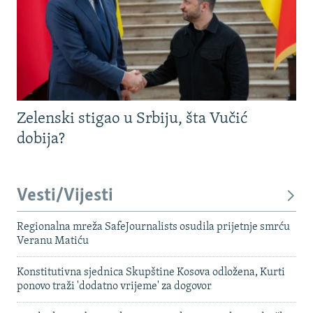
Zelenski stigao u Srbiju, šta Vučić
dobija?
Vesti/Vijesti
Regionalna mreža SafeJournalists osudila prijetnje smrću
Veranu Matiću
Konstitutivna sjednica Skupštine Kosova odložena, Kurti
ponovo traži 'dodatno vrijeme' za dogovor