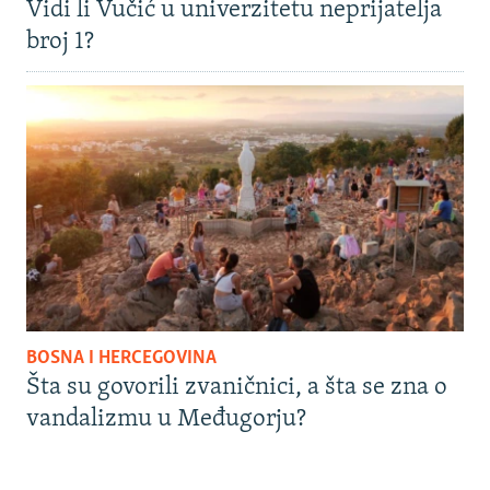
Vidi li Vučić u univerzitetu neprijatelja
broj 1?
BOSNA I HERCEGOVINA
Šta su govorili zvaničnici, a šta se zna o
vandalizmu u Međugorju?