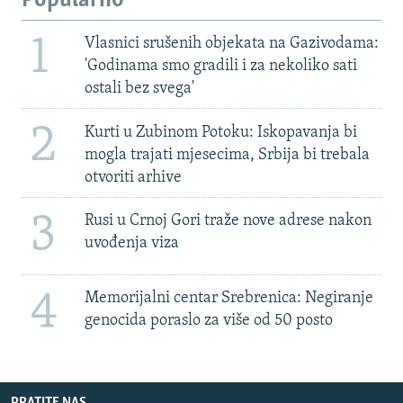
Popularno
1
Vlasnici srušenih objekata na Gazivodama:
'Godinama smo gradili i za nekoliko sati
ostali bez svega'
2
Kurti u Zubinom Potoku: Iskopavanja bi
mogla trajati mjesecima, Srbija bi trebala
otvoriti arhive
3
Rusi u Crnoj Gori traže nove adrese nakon
uvođenja viza
4
Memorijalni centar Srebrenica: Negiranje
genocida poraslo za više od 50 posto
PRATITE NAS