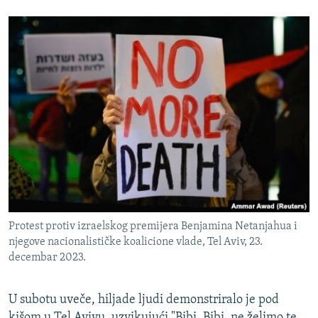
Protest protiv izraelskog premijera Benjamina Netanjahua i
njegove nacionalističke koalicione vlade, Tel Aviv, 23.
decembar 2023.
U subotu uveče, hiljade ljudi demonstriralo je pod
kišom u Tel Avivu, uzvikujući "Bibi, Bibi, ne želimo te