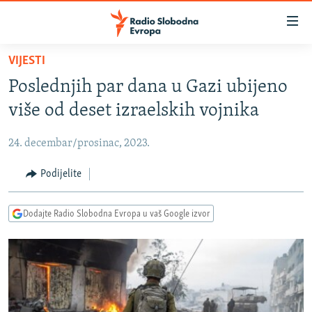
Dostupni
linkovi
Pređite
VIJESTI
na
VIJESTI
Poslednjih par dana u Gazi ubijeno
glavni
BOSNA I HERCEGOVINA
sadržaj
više od deset izraelskih vojnika
SRBIJA
Pređite
na
24. decembar/prosinac, 2023.
KOSOVO
glavnu
CRNA GORA
Podijelite
navigaciju
Pređite
VIZUELNO
na
Dodajte Radio Slobodna Evropa u vaš Google izvor
PODCASTI
VIDEO
pretragu
RAT U UKRAJINI
FOTOGALERIJE
KINA NA BALKANU
INFOGRAFIKE
RSE PRIČE IZ SVIJETA