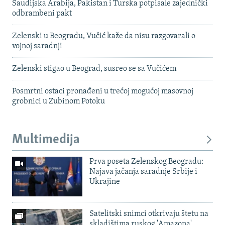
Saudijska Arabija, Pakistan i Turska potpisale zajednički
odbrambeni pakt
Zelenski u Beogradu, Vučić kaže da nisu razgovarali o
vojnoj saradnji
Zelenski stigao u Beograd, susreo se sa Vučićem
Posmrtni ostaci pronađeni u trećoj mogućoj masovnoj
grobnici u Zubinom Potoku
Multimedija
Prva poseta Zelenskog Beogradu:
Najava jačanja saradnje Srbije i
Ukrajine
Satelitski snimci otkrivaju štetu na
skladištima ruskog 'Amazona'