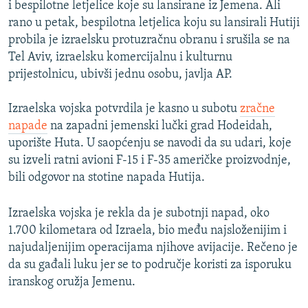
i bespilotne letjelice koje su lansirane iz Jemena. Ali
rano u petak, bespilotna letjelica koju su lansirali Hutiji
probila je izraelsku protuzračnu obranu i srušila se na
Tel Aviv, izraelsku komercijalnu i kulturnu
prijestolnicu, ubivši jednu osobu, javlja AP.
Izraelska vojska potvrdila je kasno u subotu
zračne
napade
na zapadni jemenski lučki grad Hodeidah,
uporište Huta. U saopćenju se navodi da su udari, koje
su izveli ratni avioni F-15 i F-35 američke proizvodnje,
bili odgovor na stotine napada Hutija.
Izraelska vojska je rekla da je subotnji napad, oko
1.700 kilometara od Izraela, bio među najsloženijim i
najudaljenijim operacijama njihove avijacije. Rečeno je
da su gađali luku jer se to područje koristi za isporuku
iranskog oružja Jemenu.