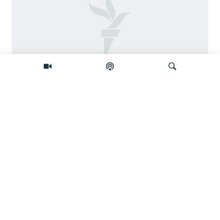
Na šta Srbija troši milione iz budžetske
rezerve?
Pretraživač