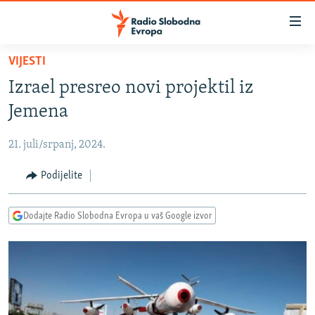
Dostupni
linkovi
Pređite
VIJESTI
na
VIJESTI
Izrael presreo novi projektil iz
glavni
BOSNA I HERCEGOVINA
sadržaj
Jemena
SRBIJA
Pređite
na
21. juli/srpanj, 2024.
KOSOVO
glavnu
CRNA GORA
Podijelite
navigaciju
Pređite
VIZUELNO
na
Dodajte Radio Slobodna Evropa u vaš Google izvor
PODCASTI
VIDEO
pretragu
RAT U UKRAJINI
FOTOGALERIJE
KINA NA BALKANU
INFOGRAFIKE
RSE PRIČE IZ SVIJETA