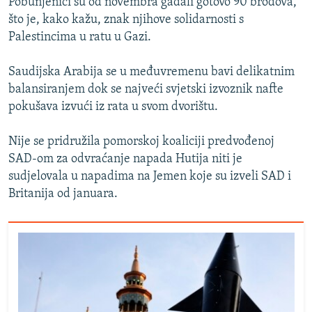
Pobunjenici su od novembra gađali gotovo 90 brodova,
što je, kako kažu, znak njihove solidarnosti s
Palestincima u ratu u Gazi.
Saudijska Arabija se u međuvremenu bavi delikatnim
balansiranjem dok se najveći svjetski izvoznik nafte
pokušava izvući iz rata u svom dvorištu.
Nije se pridružila pomorskoj koaliciji predvođenoj
SAD-om za odvraćanje napada Hutija niti je
sudjelovala u napadima na Jemen koje su izveli SAD i
Britanija od januara.