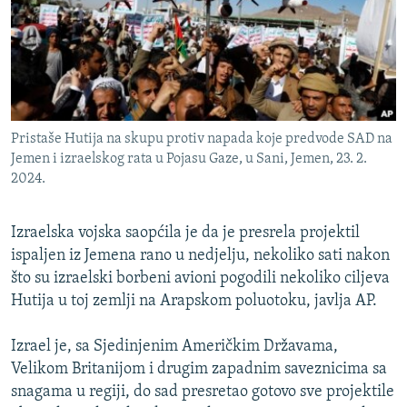
ISPRIČAJ MI
DNEVNO@RSE
SPECIJALI RSE
VIŠE OD NASLOVA
PRATITE NAS
Pristaše Hutija na skupu protiv napada koje predvode SAD na
GENOCID U SREBRENICI
Jemen i izraelskog rata u Pojasu Gaze, u Sani, Jemen, 23. 2.
2024.
POPLAVE I KLIZIŠTA U BIH 2024.
TV LIBERTY
Sve RFE/RL stranice
Izraelska vojska saopćila je da je presrela projektil
POST SCRIPTUM
ispaljen iz Jemena rano u nedjelju, nekoliko sati nakon
što su izraelski borbeni avioni pogodili nekoliko ciljeva
MOJA EVROPA
Hutija u toj zemlji na Arapskom poluotoku, javlja AP.
TRI DECENIJE OD RATA U BIH
SVE KARTE DEJTONA
Izrael je, sa Sjedinjenim Američkim Državama,
Velikom Britanijom i drugim zapadnim saveznicima sa
NASTANAK I RASPAD JUGOSLAVIJE
snagama u regiji, do sad presretao gotovo sve projektile