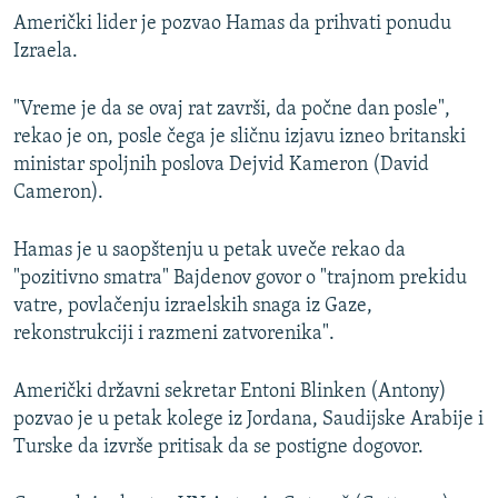
Američki lider je pozvao Hamas da prihvati ponudu
Izraela.
"Vreme je da se ovaj rat završi, da počne dan posle",
rekao je on, posle čega je sličnu izjavu izneo britanski
ministar spoljnih poslova Dejvid Kameron (David
Cameron).
Hamas je u saopštenju u petak uveče rekao da
"pozitivno smatra" Bajdenov govor o "trajnom prekidu
vatre, povlačenju izraelskih snaga iz Gaze,
rekonstrukciji i razmeni zatvorenika".
Američki državni sekretar Entoni Blinken (Antony)
pozvao je u petak kolege iz Jordana, Saudijske Arabije i
Turske da izvrše pritisak da se postigne dogovor.