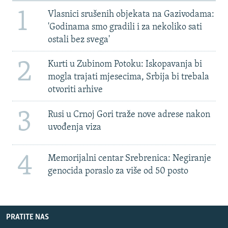
1
Vlasnici srušenih objekata na Gazivodama:
'Godinama smo gradili i za nekoliko sati
ostali bez svega'
2
Kurti u Zubinom Potoku: Iskopavanja bi
mogla trajati mjesecima, Srbija bi trebala
otvoriti arhive
3
Rusi u Crnoj Gori traže nove adrese nakon
uvođenja viza
4
Memorijalni centar Srebrenica: Negiranje
genocida poraslo za više od 50 posto
PRATITE NAS