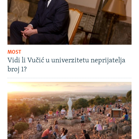
MOST
Vidi li Vučić u univerzitetu neprijatelja
broj 1?