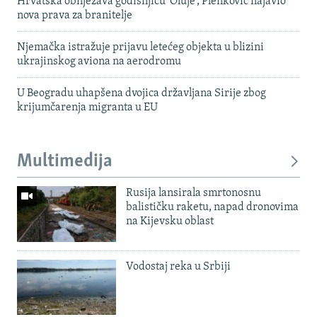
Hrvatska obilježava godišnjicu 'Oluje', Plenković najavio
nova prava za branitelje
Njemačka istražuje prijavu letećeg objekta u blizini
ukrajinskog aviona na aerodromu
U Beogradu uhapšena dvojica državljana Sirije zbog
krijumčarenja migranta u EU
Multimedija
Rusija lansirala smrtonosnu
balističku raketu, napad dronovima
na Kijevsku oblast
Vodostaj reka u Srbiji