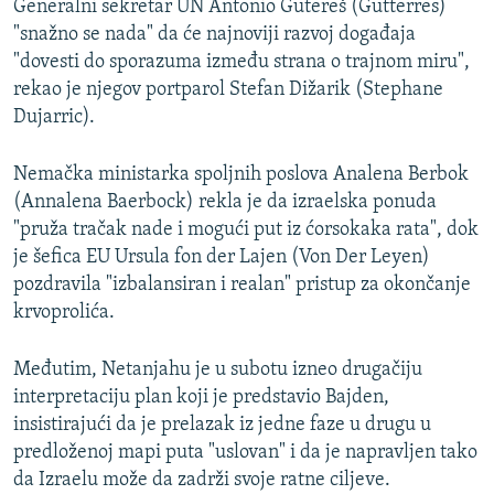
Generalni sekretar UN Antonio Gutereš (Gutterres)
"snažno se nada" da će najnoviji razvoj događaja
"dovesti do sporazuma između strana o trajnom miru",
rekao je njegov portparol Stefan Dižarik (Stephane
Dujarric).
Nemačka ministarka spoljnih poslova Analena Berbok
(Annalena Baerbock) rekla je da izraelska ponuda
"pruža tračak nade i mogući put iz ćorsokaka rata", dok
je šefica EU Ursula fon der Lajen (Von Der Leyen)
pozdravila "izbalansiran i realan" pristup za okončanje
krvoprolića.
Međutim, Netanjahu je u subotu izneo drugačiju
interpretaciju plan koji je predstavio Bajden,
insistirajući da je prelazak iz jedne faze u drugu u
predloženoj mapi puta "uslovan" i da je napravljen tako
da Izraelu može da zadrži svoje ratne ciljeve.