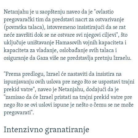
Netanjahu je u saopštenju naveo da je "ovlastio
pregovarački tim da predstavi nacrt za ostvarivanje
(povratka talaca), istovremeno insistirajući da se rat
neće završiti dok se ne ostvare svi njegovi ciljevi", što
uključuje uništavanje Hamasovih vojnih kapaciteta i
kapaciteta za vladanje, oslobađanje svih talaca i
osiguranje da Gaza više ne predstavlja pretnju Izraelu.
"Prema predlogu, Izrael će nastaviti da insistira na
ispunjavanju ovih uslova pre nego što se uspostavi trajni
prekid vatre", naveo je Netanjahu, dodajući da je
"zamisao da će Izrael pristati na trajni prekid vatre pre
nego što se ovi uslovi ispune je nešto o čemu se ne može
pregovarati".
Intenzivno granatiranje