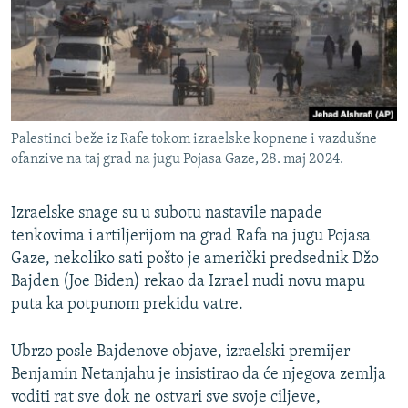
ISPRIČAJ MI
DNEVNO@RSE
SPECIJALI RSE
VIŠE OD NASLOVA
PRATITE NAS
Palestinci beže iz Rafe tokom izraelske kopnene i vazdušne
GENOCID U SREBRENICI
ofanzive na taj grad na jugu Pojasa Gaze, 28. maj 2024.
POPLAVE I KLIZIŠTA U BIH 2024.
Izraelske snage su u subotu nastavile napade
TV LIBERTY
Sve RFE/RL stranice
tenkovima i artiljerijom na grad Rafa na jugu Pojasa
POST SCRIPTUM
Gaze, nekoliko sati pošto je američki predsednik Džo
MOJA EVROPA
Bajden (Joe Biden) rekao da Izrael nudi novu mapu
puta ka potpunom prekidu vatre.
TRI DECENIJE OD RATA U BIH
SVE KARTE DEJTONA
Ubrzo posle Bajdenove objave, izraelski premijer
Benjamin Netanjahu je insistirao da će njegova zemlja
NASTANAK I RASPAD JUGOSLAVIJE
voditi rat sve dok ne ostvari sve svoje ciljeve,