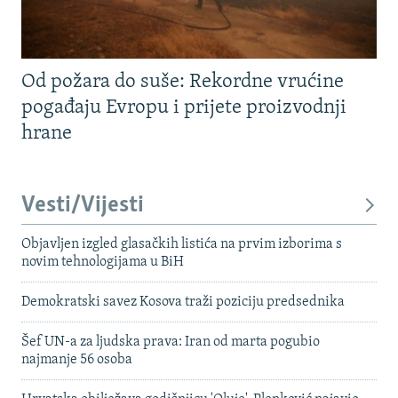
Od požara do suše: Rekordne vrućine
pogađaju Evropu i prijete proizvodnji
hrane
Vesti/Vijesti
Objavljen izgled glasačkih listića na prvim izborima s
novim tehnologijama u BiH
Demokratski savez Kosova traži poziciju predsednika
Šef UN-a za ljudska prava: Iran od marta pogubio
najmanje 56 osoba