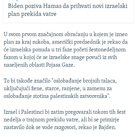
Biden poziva Hamas da prihvati novi izraelski
plan prekida vatre
U svom prvom značajnom obraćanju u kojem je izneo
plan za kraj sukoba, američki predsednik je rekao da
će izraelska ponuda u tri faze početi šestonedeljnom
fazom u kojoj će se izraelske snage povući iz svih
naseljenih oblasti Pojasa Gaze.
To bi takođe značilo "oslobađanje brojnih talaca,
uključujući žene, starce, ranjene, u zamenu za
oslobađanje stotina palestinskih zatvorenika".
Izrael i Palestinci bi zatim pregovarali tokom tih šest
nedelja o trajnom prekidu vatre, ali bi se primirje
nastavilo dok se vode razgovori, rekao je Bajden.