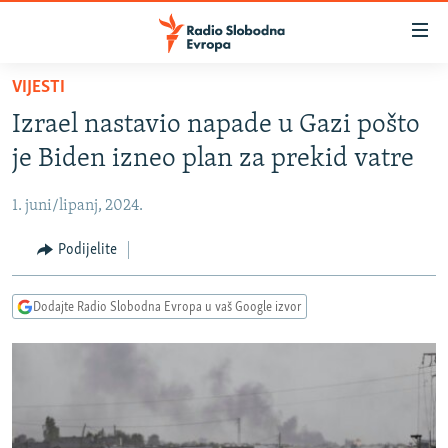
Dostupni
linkovi
Pređite
VIJESTI
na
VIJESTI
Izrael nastavio napade u Gazi pošto
glavni
BOSNA I HERCEGOVINA
sadržaj
je Biden izneo plan za prekid vatre
SRBIJA
Pređite
na
1. juni/lipanj, 2024.
KOSOVO
glavnu
CRNA GORA
Podijelite
navigaciju
Pređite
VIZUELNO
na
Dodajte Radio Slobodna Evropa u vaš Google izvor
PODCASTI
VIDEO
pretragu
RAT U UKRAJINI
FOTOGALERIJE
KINA NA BALKANU
INFOGRAFIKE
RSE PRIČE IZ SVIJETA