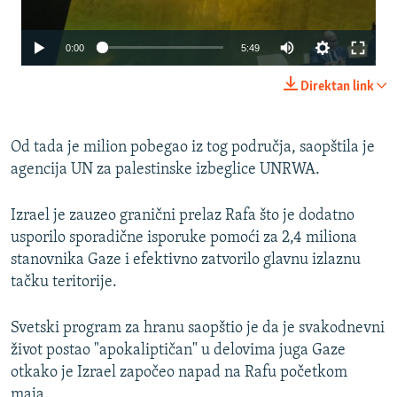
Auto
0:00
5:49
240p
Direktan link
360p
480p
Od tada je milion pobegao iz tog područja, saopštila je
agencija UN za palestinske izbeglice UNRWA.
720p
1080p
Izrael je zauzeo granični prelaz Rafa što je dodatno
usporilo sporadične isporuke pomoći za 2,4 miliona
Auto
240p
360p
480p
stanovnika Gaze i efektivno zatvorilo glavnu izlaznu
tačku teritorije.
720p
1080p
Svetski program za hranu saopštio je da je svakodnevni
život postao "apokaliptičan" u delovima juga Gaze
otkako je Izrael započeo napad na Rafu početkom
maja.