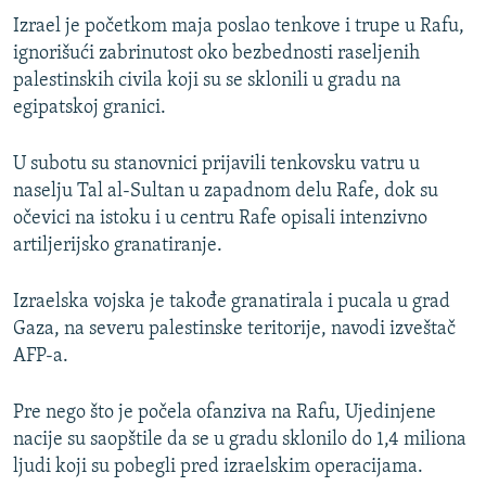
Izrael je početkom maja poslao tenkove i trupe u Rafu,
ignorišući zabrinutost oko bezbednosti raseljenih
palestinskih civila koji su se sklonili u gradu na
egipatskoj granici.
U subotu su stanovnici prijavili tenkovsku vatru u
naselju Tal al-Sultan u zapadnom delu Rafe, dok su
očevici na istoku i u centru Rafe opisali intenzivno
artiljerijsko granatiranje.
Izraelska vojska je takođe granatirala i pucala u grad
Gaza, na severu palestinske teritorije, navodi izveštač
AFP-a.
Pre nego što je počela ofanziva na Rafu, Ujedinjene
nacije su saopštile da se u gradu sklonilo do 1,4 miliona
ljudi koji su pobegli pred izraelskim operacijama.