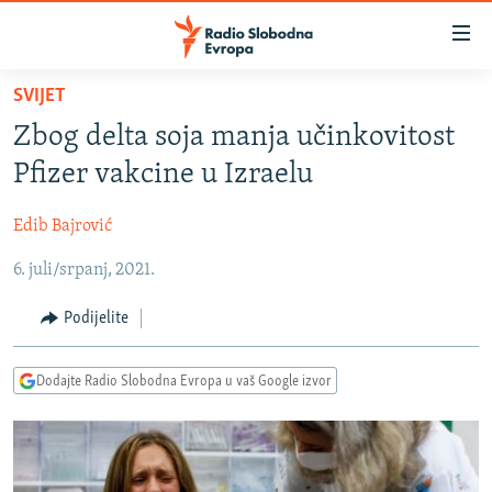
Dostupni
linkovi
Pređite
SVIJET
na
VIJESTI
Zbog delta soja manja učinkovitost
glavni
BOSNA I HERCEGOVINA
sadržaj
Pfizer vakcine u Izraelu
SRBIJA
Pređite
na
Edib Bajrović
KOSOVO
glavnu
6. juli/srpanj, 2021.
CRNA GORA
navigaciju
Pređite
VIZUELNO
Podijelite
na
PODCASTI
VIDEO
pretragu
Dodajte Radio Slobodna Evropa u vaš Google izvor
RAT U UKRAJINI
FOTOGALERIJE
KINA NA BALKANU
INFOGRAFIKE
RSE PRIČE IZ SVIJETA