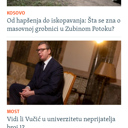
KOSOVO
Od hapšenja do iskopavanja: Šta se zna o
masovnoj grobnici u Zubinom Potoku?
MOST
Vidi li Vučić u univerzitetu neprijatelja
broj 1?