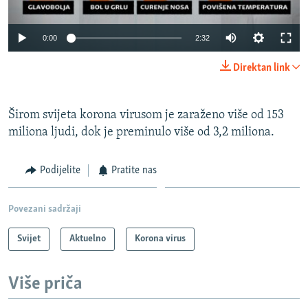
Auto
0:00
2:32
240p
Direktan link
360p
Auto
240p
360p
480p
480p
Širom svijeta korona virusom je zaraženo više od 153
miliona ljudi, dok je preminulo više od 3,2 miliona.
720p
720p
1080p
1080p
Podijelite
Pratite nas
Povezani sadržaji
Svijet
Aktuelno
Korona virus
Više priča