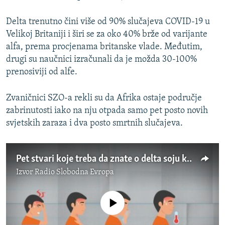
Delta trenutno čini više od 90% slučajeva COVID-19 u
Velikoj Britaniji i širi se za oko 40% brže od varijante
alfa, prema procjenama britanske vlade. Međutim,
drugi su naučnici izračunali da je možda 30-100%
prenosiviji od alfe.
Zvaničnici SZO-a rekli su da Afrika ostaje područje
zabrinutosti iako na nju otpada samo pet posto novih
svjetskih zaraza i dva posto smrtnih slučajeva.
Pet stvari koje treba da znate o delta soju korona virusa
Izvor
Radio Slobodna Evropa
No media source currently available