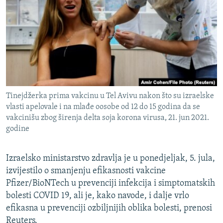
ISPRIČAJ MI
DNEVNO@RSE
SPECIJALI RSE
VIŠE OD NASLOVA
PRATITE NAS
GENOCID U SREBRENICI
Tinejdžerka prima vakcinu u Tel Avivu nakon što su izraelske
POPLAVE I KLIZIŠTA U BIH 2024.
vlasti apelovale i na mlađe oosobe od 12 do 15 godina da se
TV LIBERTY
Sve RFE/RL stranice
vakcinišu zbog širenja delta soja korona virusa, 21. jun 2021.
godine
POST SCRIPTUM
MOJA EVROPA
Izraelsko ministarstvo zdravlja je u ponedjeljak, 5. jula,
izvijestilo o smanjenju efikasnosti vakcine
TRI DECENIJE OD RATA U BIH
Pfizer/BioNTech u prevenciji infekcija i simptomatskih
SVE KARTE DEJTONA
bolesti COVID 19, ali je, kako navode, i dalje vrlo
NASTANAK I RASPAD JUGOSLAVIJE
efikasna u prevenciji ozbiljnijih oblika bolesti, prenosi
Reuters.