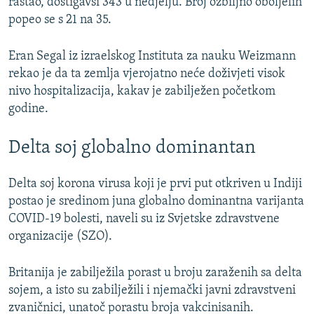
rastao, dostigavši 343 u nedjelju. Broj ozbiljno oboljelih
popeo se s 21 na 35.
Eran Segal iz izraelskog Instituta za nauku Weizmann
rekao je da ta zemlja vjerojatno neće doživjeti visok
nivo hospitalizacija, kakav je zabilježen početkom
godine.
Delta soj globalno dominantan
Delta soj korona virusa koji je prvi put otkriven u Indiji
postao je sredinom juna globalno dominantna varijanta
COVID-19 bolesti, naveli su iz Svjetske zdravstvene
organizacije (SZO).
Britanija je zabilježila porast u broju zaraženih sa delta
sojem, a isto su zabilježili i njemački javni zdravstveni
zvaničnici, unatoč porastu broja vakcinisanih.