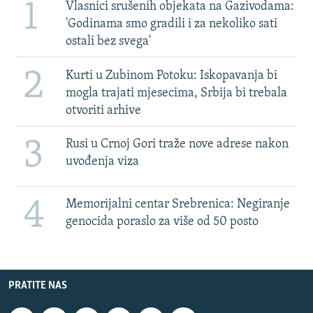
1
Vlasnici srušenih objekata na Gazivodama:
'Godinama smo gradili i za nekoliko sati
ostali bez svega'
2
Kurti u Zubinom Potoku: Iskopavanja bi
mogla trajati mjesecima, Srbija bi trebala
otvoriti arhive
3
Rusi u Crnoj Gori traže nove adrese nakon
uvođenja viza
4
Memorijalni centar Srebrenica: Negiranje
genocida poraslo za više od 50 posto
PRATITE NAS