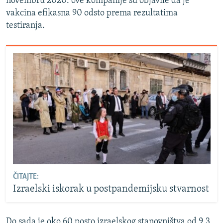
novembru 2020. ove kompanije su objavile da je
vakcina efikasna 90 odsto prema rezultatima
testiranja.
ČITAJTE:
Izraelski iskorak u postpandemijsku stvarnost
Do sada je oko 60 posto izraelskog stanovništva od 9,3