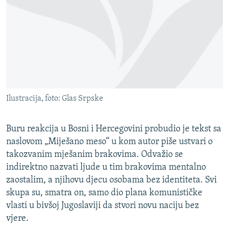
ISPRIČAJ MI
DNEVNO@RSE
SPECIJALI RSE
VIŠE OD NASLOVA
PRATITE NAS
GENOCID U SREBRENICI
Ilustracija, foto: Glas Srpske
POPLAVE I KLIZIŠTA U BIH 2024.
TV LIBERTY
Sve RFE/RL stranice
Buru reakcija u Bosni i Hercegovini probudio je tekst sa
POST SCRIPTUM
naslovom „Miješano meso“ u kom autor piše ustvari o
takozvanim mješanim brakovima. Odvažio se
MOJA EVROPA
indirektno nazvati ljude u tim brakovima mentalno
TRI DECENIJE OD RATA U BIH
zaostalim, a njihovu djecu osobama bez identiteta. Svi
skupa su, smatra on, samo dio plana komunističke
SVE KARTE DEJTONA
vlasti u bivšoj Jugoslaviji da stvori novu naciju bez
NASTANAK I RASPAD JUGOSLAVIJE
vjere.