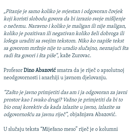
„Pitanje je samo koliko je svjestan i odgovoran čovjek
koji koristi slobodu govora da bi izrazio svoje mišljenje
o nečemu. Naravno i koliko je maligan ili nije maligan,
koliko je pozitivan ili negativan koliko želi dobroga ili
lošega uraditi sa svojim tekstom. Niko ko napiše tekst
sa govorom mržnje nije to uradio slučajno, neznajući šta
radi šta govori i šta piše“
, kaže Zurovac.
Profesor
Dino Abazović
smatra da je riječ o apsolutnoj
neodgovornosti i anarhiji u javnom djelovanju.
“Zašto je javno primjetiti das am i ja odgovoran za javni
prostor kao I svako drugi? Važno je primjetiti da bi to
bio onaj korektiv da kada izlazite u javno, izlazite sa
odgovornošću za javnu riječ”
, objašnjava Abazović.
U slučaju teksta “Miješano meso” riječ je o kolumni