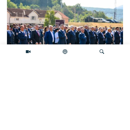
Hrvatska obilježava godišnjicu 'Oluje',
Plenković najavio nova prava za
Pretraživač
branitelje