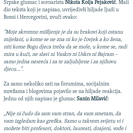
Srpske glumac i scenarista
Nikola Kolja Pejaković
. Mali
dio teksta koji je napisao, uvrijedivši hiljade ljudi u
Bosni i Hercegovini, zvuči ovako:
“Moje skromno mišljenje je da su brakovi koji ostanu
miješani, u kome se ne zna ni ko je čovjek a ko žena,
niti kome Bogu djeca treba da se mole, u kome se, radi
mira u kući, ne slavi ni Vaskrs ni Uskrs ni Bajram –
samo jedna nesreća i za te zaljubljene i za njihovu
djecu...”.
Za samo nekoliko sati na forumima, socijalnim
mrežama i blogovima pojavilo se na hiljade reakcija.
Jednu od njih napisao je glumac
Sanin Milavić
:
„Nije ni čudo da sam vam stran, da vam smetam, da
vam izgledam kao greška. Samo u takvom svijetu vi i
možete biti profesori, doktori, laureati, doajeni, vođe i