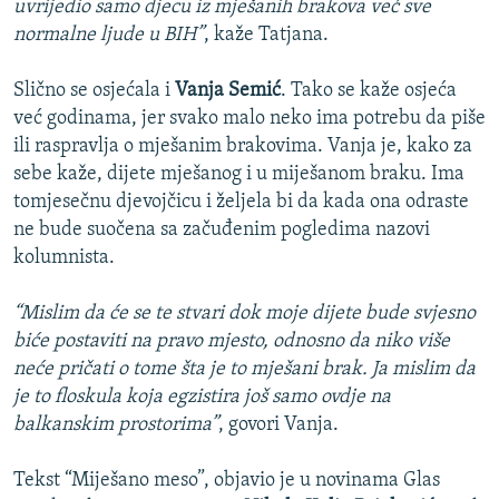
uvrijedio samo djecu iz mješanih brakova već sve
normalne ljude u BIH”
, kaže Tatjana.
Slično se osjećala i
Vanja Semić
. Tako se kaže osjeća
već godinama, jer svako malo neko ima potrebu da piše
ili raspravlja o mješanim brakovima. Vanja je, kako za
sebe kaže, dijete mješanog i u miješanom braku. Ima
tomjesečnu djevojčicu i željela bi da kada ona odraste
ne bude suočena sa začuđenim pogledima nazovi
kolumnista.
“Mislim da će se te stvari dok moje dijete bude svjesno
biće postaviti na pravo mjesto, odnosno da niko više
neće pričati o tome šta je to mješani brak. Ja mislim da
je to floskula koja egzistira još samo ovdje na
balkanskim prostorima”
, govori Vanja.
Tekst “Miješano meso”, objavio je u novinama Glas