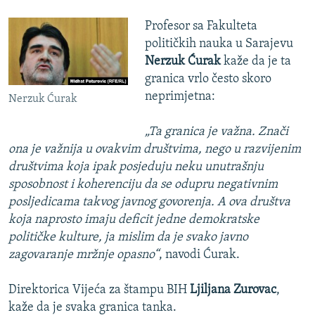
Profesor sa Fakulteta
političkih nauka u Sarajevu
Nerzuk Ćurak
kaže da je ta
granica vrlo često skoro
neprimjetna:
Nerzuk Ćurak
„Ta granica je važna. Znači
ona je važnija u ovakvim društvima, nego u razvijenim
društvima koja ipak posjeduju neku unutrašnju
sposobnost i koherenciju da se odupru negativnim
posljedicama takvog javnog govorenja. A ova društva
koja naprosto imaju deficit jedne demokratske
političke kulture, ja mislim da je svako javno
zagovaranje mržnje opasno“
, navodi Ćurak.
Direktorica Vijeća za štampu BIH
Ljiljana Zurovac
,
kaže da je svaka granica tanka.