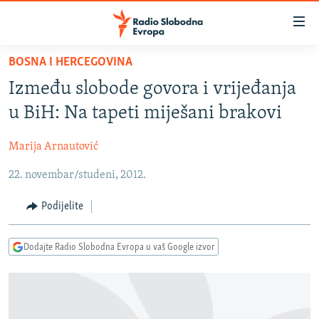
Dostupni
linkovi
Pređite
BOSNA I HERCEGOVINA
na
VIJESTI
Između slobode govora i vrijeđanja
glavni
BOSNA I HERCEGOVINA
sadržaj
u BiH: Na tapeti miješani brakovi
SRBIJA
Pređite
na
Marija Arnautović
KOSOVO
glavnu
22. novembar/studeni, 2012.
CRNA GORA
navigaciju
Pređite
VIZUELNO
Podijelite
na
PODCASTI
VIDEO
pretragu
Dodajte Radio Slobodna Evropa u vaš Google izvor
RAT U UKRAJINI
FOTOGALERIJE
KINA NA BALKANU
INFOGRAFIKE
RSE PRIČE IZ SVIJETA