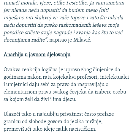
tumači morala, vjere, etike i estetike. Ja vam smetam
jer nikada neću dopustiti da budem meso (niti
miješano niti ikakvo) za vaše topove i zato što nikada
neću dopustiti da preko raskomadanih leševa moje
porodice stičete svoje nagrade i zvanja kao što to već
decenijama radite“
, napisao je Milavić.
Anarhija u javnom djelovanju
Ovakva reakcija logična je upravo zbog činjenice da
godinama nakon rata kojekakvi profesori, intelektualci
i umjetnici daju sebi za pravo da raspravljaju o
elementarnom pravu svakog čovjeka da izabere osobu
sa kojom želi da živi i ima djecu.
Ulazeći tako u najdublju privatnost često prelaze
granicu od slobode govora do jezika mržnje,
promovišući tako ideje nalik nacističkim.