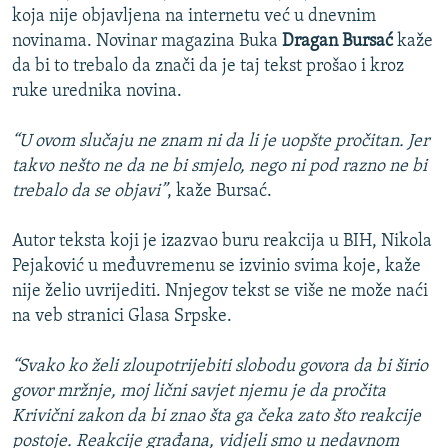
koja nije objavljena na internetu već u dnevnim
novinama. Novinar magazina Buka
Dragan Bursać
kaže
da bi to trebalo da znači da je taj tekst prošao i kroz
ruke urednika novina.
“U ovom slučaju ne znam ni da li je uopšte pročitan. Jer
takvo nešto ne da ne bi smjelo, nego ni pod razno ne bi
trebalo da se objavi”
, kaže Bursać.
Autor teksta koji je izazvao buru reakcija u BIH, Nikola
Pejaković u međuvremenu se izvinio svima koje, kaže
nije želio uvrijediti. Nnjegov tekst se više ne može naći
na veb stranici Glasa Srpske.
“Svako ko želi zloupotrijebiti slobodu govora da bi širio
govor mržnje, moj lični savjet njemu je da pročita
Krivični zakon da bi znao šta ga čeka zato što reakcije
postoje. Reakcije građana, vidjeli smo u nedavnom