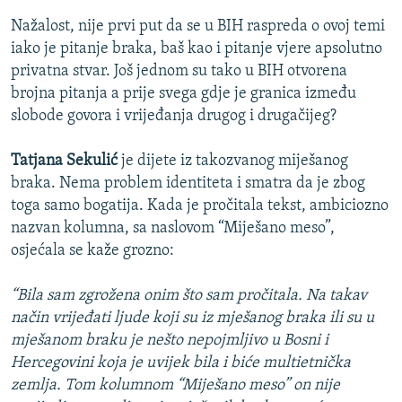
Nažalost, nije prvi put da se u BIH raspreda o ovoj temi
iako je pitanje braka, baš kao i pitanje vjere apsolutno
privatna stvar. Još jednom su tako u BIH otvorena
brojna pitanja a prije svega gdje je granica između
slobode govora i vrijeđanja drugog i drugačijeg?
Tatjana Sekulić
je dijete iz takozvanog miješanog
braka. Nema problem identiteta i smatra da je zbog
toga samo bogatija. Kada je pročitala tekst, ambiciozno
nazvan kolumna, sa naslovom “Miješano meso”,
osjećala se kaže grozno:
“Bila sam zgrožena onim što sam pročitala. Na takav
način vrijeđati ljude koji su iz mješanog braka ili su u
mješanom braku je nešto nepojmljivo u Bosni i
Hercegovini koja je uvijek bila i biće multietnička
zemlja. Tom kolumnom “Miješano meso” on nije