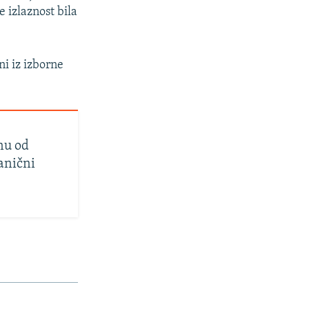
 izlaznost bila
ni iz izborne
nu od
anični