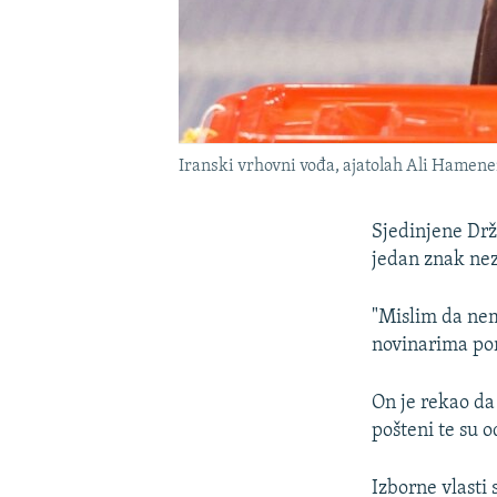
Iranski vrhovni vođa, ajatolah Ali Hamenei
Sjedinjene Drža
jedan znak nez
"Mislim da nem
novinarima po
On je rekao da 
pošteni te su o
Izborne vlasti 