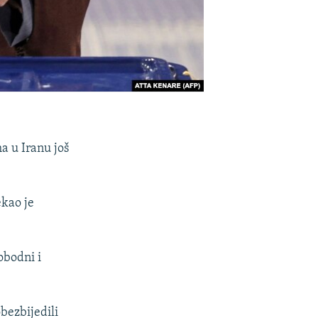
a u Iranu još
ekao je
obodni i
obezbijedili