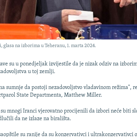
, glasa na izborima u Teheranu, 1. marta 2024.
ve su u ponedjeljak izvijestile da je nizak odziv na izborim
adovoljstva u toj zemlji.
a sumnje da postoji nezadovoljstvo vladavinom režima", r
rtparol State Departmenta, Matthew Miller.
su mnogi Iranci vjerovatno procijenili da izbori neće biti sl
dlučili da ne izlaze na birališta.
saopštile su ranije da su konzervativci i ultrakonzervativci 