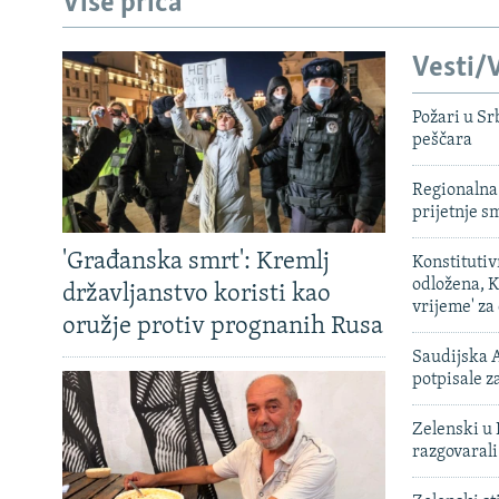
Više priča
Vesti/V
Požari u Sr
peščara
Regionalna 
prijetnje 
'Građanska smrt': Kremlj
Konstituti
odložena, K
državljanstvo koristi kao
vrijeme' za
oružje protiv prognanih Rusa
Saudijska A
potpisale 
Zelenski u 
razgovarali