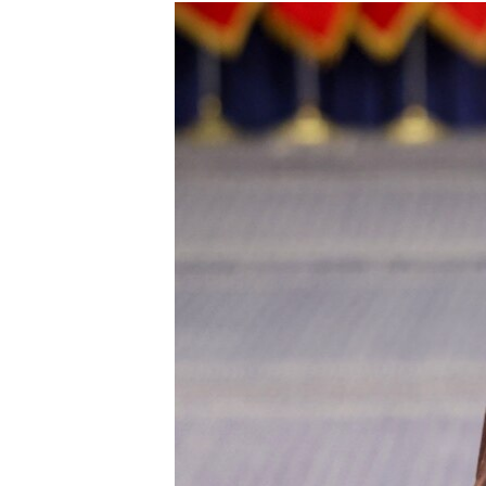
ISPRIČAJ MI
DNEVNO@RSE
SPECIJALI RSE
VIŠE OD NASLOVA
GENOCID U SREBRENICI
POPLAVE I KLIZIŠTA U BIH 2024.
TV LIBERTY
POST SCRIPTUM
MOJA EVROPA
TRI DECENIJE OD RATA U BIH
SVE KARTE DEJTONA
NASTANAK I RASPAD JUGOSLAVIJE