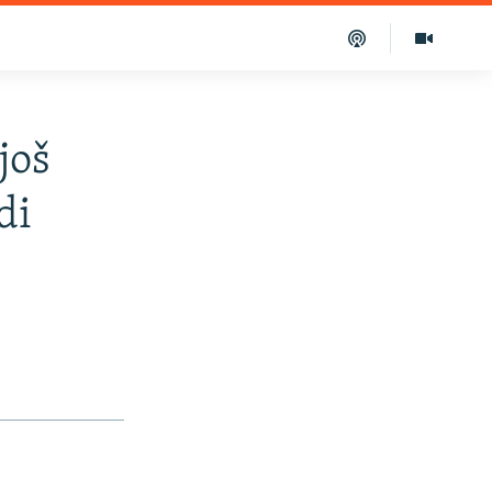
još
di