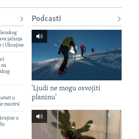
Podcasti
elenskog
va jačanja
e i Ukrajine
mci
 na
uskog
'Ljudi ne mogu osvojiti
planinu'
ustati u
je mantra'
krajine u
adu