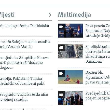
ijesti
Multimedija
biji, najugroženija Deliblatska
Prva poseta Z
Beogradu: Naja
saradnje Srbij
mreža SafeJournalists osudila
smrću Veranu Matiću
Satelitski sni
otkrivaju štetu
skladištima r
vna sjednica Skupštine Kosova
'Amazona'
urti ponovo traži 'dodatno
 dogovor
Doajen bh.
alpinizma: 'Od
rabija, Pakistan i Turska
pravo vrijeme 
zajednički odbrambeni pakt
Predsjednik U
Beogradu, Vučić kaže da nisu
posjeti Beogr
 o vojnoj saradnji