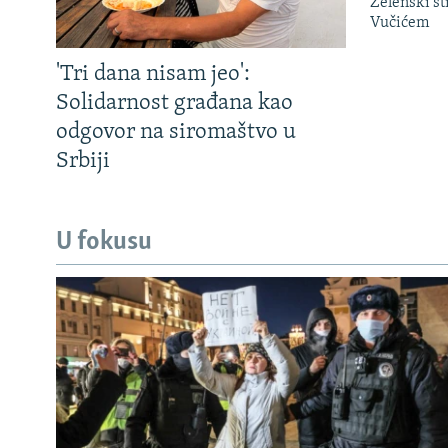
Zelenski st
Vučićem
'Tri dana nisam jeo':
Solidarnost građana kao
odgovor na siromaštvo u
Srbiji
U fokusu