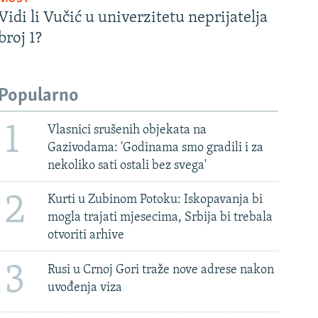
Vidi li Vučić u univerzitetu neprijatelja
broj 1?
Popularno
1
Vlasnici srušenih objekata na
Gazivodama: 'Godinama smo gradili i za
nekoliko sati ostali bez svega'
2
Kurti u Zubinom Potoku: Iskopavanja bi
mogla trajati mjesecima, Srbija bi trebala
otvoriti arhive
3
Rusi u Crnoj Gori traže nove adrese nakon
uvođenja viza