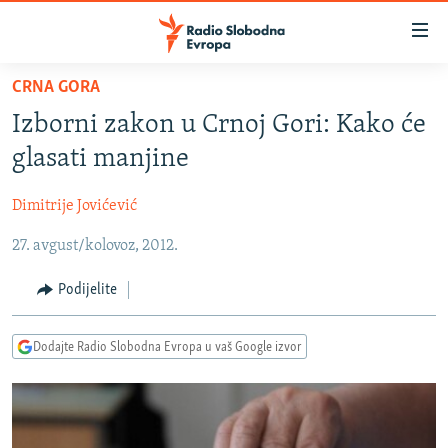
Dostupni
linkovi
Pređite
CRNA GORA
na
VIJESTI
Izborni zakon u Crnoj Gori: Kako će
glavni
BOSNA I HERCEGOVINA
sadržaj
glasati manjine
SRBIJA
Pređite
na
Dimitrije Jovićević
KOSOVO
glavnu
27. avgust/kolovoz, 2012.
CRNA GORA
navigaciju
Pređite
VIZUELNO
Podijelite
na
PODCASTI
VIDEO
pretragu
Dodajte Radio Slobodna Evropa u vaš Google izvor
RAT U UKRAJINI
FOTOGALERIJE
KINA NA BALKANU
INFOGRAFIKE
RSE PRIČE IZ SVIJETA