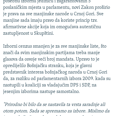
posebnu izbornu jedinicu i zagarantovanih 5
poslaničkim mjesta u parlamentu, novi Zakon proširio
je prava na sve manjinske narode u Crnoj Gori. Sve
manjine sada imaju pravo da koriste princip tzv.
afirmativne akcije koja im omogućava autentičnu
zastupljenost u Skupštini.
Izborni cenzus smanjen je za sve manjinske liste, što
znači da svim manjinskim partijama treba manje
glasova da osvoje veći broj mandata. Upravo to je
opredijelilo Bošnjačku stranku, koja je glavni
predstavnik interesa bošnjačkog naroda u Crnoj Gori
da, za razliku od parlamentarnih izbora 2009. kada su
nastupili u koaliciji sa vladajućim DPS i SDP, na
jesenjim izborima nastupe samostalno.
"Prirodno bi bilo da se nastavila ta vrsta saradnje ali
otom potom. Sada se spremamo za izbore. Mislimo da