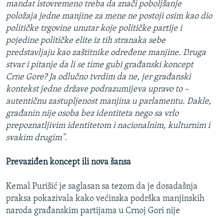
mandat istovremeno treba da znači poboljšanje
položaja jedne manjine za mene ne postoji osim kao dio
političke trgovine unutar koje političke partije i
pojedine političke elite iz tih stranaka sebe
predstavljaju kao zaštitnike određene manjine. Druga
stvar i pitanje da li se time gubi građanski koncept
Crne Gore? Ja odlučno tvrdim da ne, jer građanski
kontekst jedne države podrazumijeva upravo to –
autentičnu zastupljenost manjina u parlamentu. Dakle,
građanin nije osoba bez identiteta nego sa vrlo
prepoznatljivim identitetom i nacionalnim, kulturnim i
svakim drugim".
Prevaziđen koncept ili nova šansa
Kemal Purišić je saglasan sa tezom da je dosadašnja
praksa pokazivala kako većinska podrška manjinskih
naroda građanskim partijama u Crnoj Gori nije