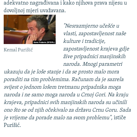
adekvatno nagrađivana i kako njihova prava nijesu u
dovoljnoj mjeri uvažavana.
"Nesrazmjerno učešće u
vlasti, zapostavljenost naše
kulture i tradicije,
zapostavljenost krajeva gdje
Kemal Purišić
žive pripadnici manjinskih
naroda. Mnogi parametri
ukazuju da je loše stanje i da se prosto malo mora
poraditi na tim problemima. Računam da je sazrela
svijest o jednom lošem tretmanu pripadnika moga
naroda i ne samo moga naroda u Crnoj Gori. Na kraju
krajeva, pripadnici svih manjinskih naroda su učinili
ono što se od njih očekivalo za državu Crnu Goru. Sada
je vrijeme da porade malo na svom problemu",
ističe
Purišić.