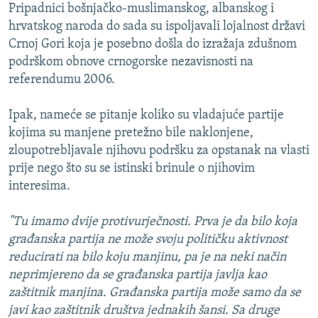
Pripadnici bošnjačko-muslimanskog, albanskog i
hrvatskog naroda do sada su ispoljavali lojalnost državi
Crnoj Gori koja je posebno došla do izražaja zdušnom
podrškom obnove crnogorske nezavisnosti na
referendumu 2006.
Ipak, nameće se pitanje koliko su vladajuće partije
kojima su manjene pretežno bile naklonjene,
zloupotrebljavale njihovu podršku za opstanak na vlasti
prije nego što su se istinski brinule o njihovim
interesima.
"Tu imamo dvije protivurječnosti. Prva je da bilo koja
građanska partija ne može svoju političku aktivnost
reducirati na bilo koju manjinu, pa je na neki način
neprimjereno da se građanska partija javlja kao
zaštitnik manjina. Građanska partija može samo da se
javi kao zaštitnik društva jednakih šansi. Sa druge