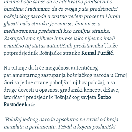
imamo bolje šanse da se adekvatno predstavimo
biračima i računamo da će ovoga puta predstavnici
bošnjačkog naroda u znatno većem procentu i broju
glasati našu stranku jer smo se, čini mi se u
međuvremenu predstavili kao ozbiljna stranka.
Zastupali smo njihove interese iako nijesmo imali
zvanično taj status autentičnih predstavnika",
kaže
potpredsjednik Bošnjačke stranke
Kemal Purišić
.
Na pitanje da li će mogućnost autentičnog
parlamentarnog zastupanja bošnjačkog naroda u Crnoj
Gori sa jedne strane poboljšati njihov položaj, a sa
druge dovesti u opasnost građanski koncept države,
istoričar i predsjednik Bošnjačkog savjeta
Šerbo
Rastoder
kaže:
"Položaj jednog naroda apsolutno ne zavisi od broja
mandata u parlamentu. Privid u kojem poslanički