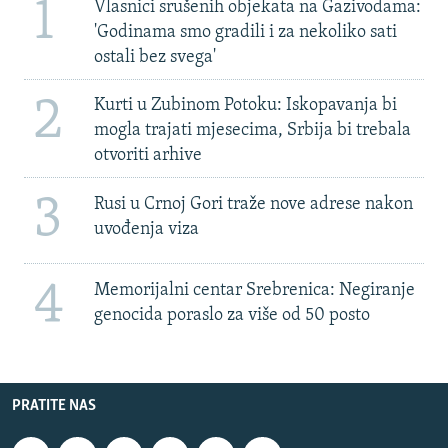
1
Vlasnici srušenih objekata na Gazivodama:
'Godinama smo gradili i za nekoliko sati
ostali bez svega'
2
Kurti u Zubinom Potoku: Iskopavanja bi
mogla trajati mjesecima, Srbija bi trebala
otvoriti arhive
3
Rusi u Crnoj Gori traže nove adrese nakon
uvođenja viza
4
Memorijalni centar Srebrenica: Negiranje
genocida poraslo za više od 50 posto
PRATITE NAS