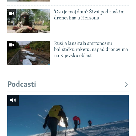
'Ovo je moj dom': Život pod ruskim
dronovima u Hersonu
Rusija lansirala smrtonosnu
balističku raketu, napad dronovima
na Kijevsku oblast
Podcasti