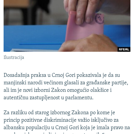
ISPRIČAJ MI
DNEVNO@RSE
SPECIJALI RSE
VIŠE OD NASLOVA
PRATITE NAS
GENOCID U SREBRENICI
Ilustracija
POPLAVE I KLIZIŠTA U BIH 2024.
TV LIBERTY
Sve RFE/RL stranice
Dosadašnja praksa u Crnoj Gori pokazivala je da su
POST SCRIPTUM
manjinski narodi većinom glasali za građanske partije,
ali im je novi izborni Zakon omogućio olakšice i
MOJA EVROPA
autentičnu zastupljenost u parlamentu.
TRI DECENIJE OD RATA U BIH
Za razliku od starog izbornog Zakona po kome je
SVE KARTE DEJTONA
princip pozitivne diskriminacije važio isključivo za
NASTANAK I RASPAD JUGOSLAVIJE
albansku populaciju u Crnoj Gori koja je imala pravo na