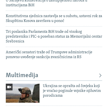
U Sarajevu konferencija o zastupljenosti naroda u
institucijama BiH
Konstitutivna sjednica nastavlja se u subotu, ustavni rok za
Skupštinu Kosova završava u ponoć
Tri poslanika Parlamenta BiH traže od visokog
predstavnika i PIC-a poseban status za Memorijalni centar
Srebrenica
Američki senatori traže od Trumpove administracije
ponovno uvođenje sankcija zvaničnicima iz RS
Multimedija
Ukrajina se oprašta od čovjeka koji
je vraćao poginule vojnike njihovim
porodicama