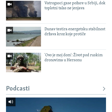
Vatrogasci gase požare u Srbiji, dok
toplotni talas ne jenjava
Dunav testira energetsku stabilnost
država kroz koje protiče
'Ovo je moj dom': Život pod ruskim
dronovima u Hersonu
Podcasti