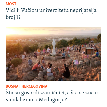
MOST
Vidi li Vučić u univerzitetu neprijatelja
broj 1?
BOSNA I HERCEGOVINA
Šta su govorili zvaničnici, a šta se zna o
vandalizmu u Međugorju?