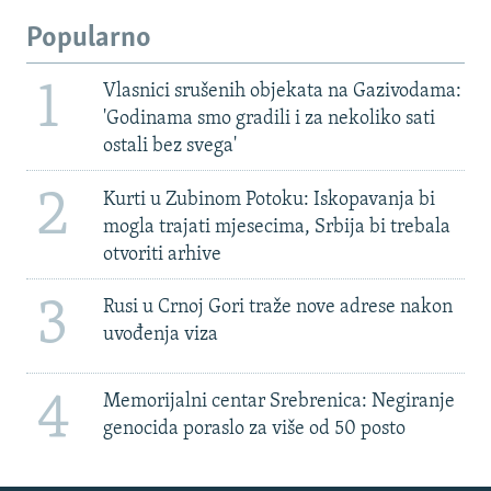
Popularno
1
Vlasnici srušenih objekata na Gazivodama:
'Godinama smo gradili i za nekoliko sati
ostali bez svega'
2
Kurti u Zubinom Potoku: Iskopavanja bi
mogla trajati mjesecima, Srbija bi trebala
otvoriti arhive
3
Rusi u Crnoj Gori traže nove adrese nakon
uvođenja viza
4
Memorijalni centar Srebrenica: Negiranje
genocida poraslo za više od 50 posto