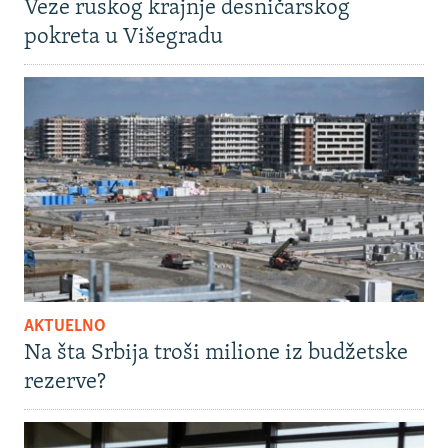
Veze ruskog krajnje desničarskog
pokreta u Višegradu
AKTUELNO
Na šta Srbija troši milione iz budžetske
rezerve?