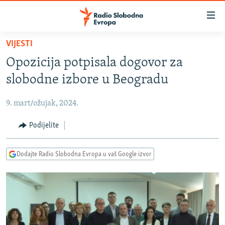
Dostupni
linkovi
Pređite
VIJESTI
na
VIJESTI
Opozicija potpisala dogovor za
glavni
BOSNA I HERCEGOVINA
sadržaj
slobodne izbore u Beogradu
SRBIJA
Pređite
na
9. mart/ožujak, 2024.
KOSOVO
glavnu
CRNA GORA
Podijelite
navigaciju
Pređite
VIZUELNO
na
Dodajte Radio Slobodna Evropa u vaš Google izvor
PODCASTI
VIDEO
pretragu
RAT U UKRAJINI
FOTOGALERIJE
KINA NA BALKANU
INFOGRAFIKE
RSE PRIČE IZ SVIJETA