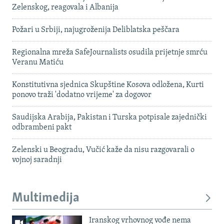
Zelenskog, reagovala i Albanija
Požari u Srbiji, najugroženija Deliblatska peščara
Regionalna mreža SafeJournalists osudila prijetnje smrću
Veranu Matiću
Konstitutivna sjednica Skupštine Kosova odložena, Kurti
ponovo traži 'dodatno vrijeme' za dogovor
Saudijska Arabija, Pakistan i Turska potpisale zajednički
odbrambeni pakt
Zelenski u Beogradu, Vučić kaže da nisu razgovarali o
vojnoj saradnji
Multimedija
Iranskog vrhovnog vođe nema