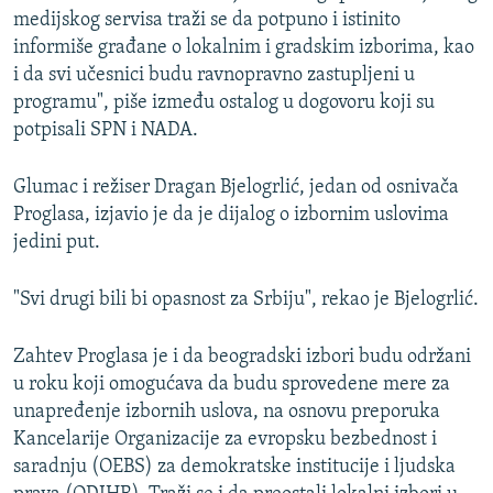
medijskog servisa traži se da potpuno i istinito
informiše građane o lokalnim i gradskim izborima, kao
i da svi učesnici budu ravnopravno zastupljeni u
programu", piše između ostalog u dogovoru koji su
potpisali SPN i NADA.
Glumac i režiser Dragan Bjelogrlić, jedan od osnivača
Proglasa, izjavio je da je dijalog o izbornim uslovima
jedini put.
"Svi drugi bili bi opasnost za Srbiju", rekao je Bjelogrlić.
Zahtev Proglasa je i da beogradski izbori budu održani
u roku koji omogućava da budu sprovedene mere za
unapređenje izbornih uslova, na osnovu preporuka
Kancelarije Organizacije za evropsku bezbednost i
saradnju (OEBS) za demokratske institucije i ljudska