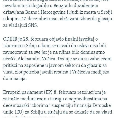
nezakonitosti dogodilo u Beogradu dovođenjem
državljana Bosne i Hercegovine i ljudi iz mesta u Srbiji
u kojima 17. decembra nisu održavani izbori da glasaju
za vladajući SNS.
ODIHR je 28. februara objavio finalni izveštaj o
izborima u Srbiji u kom se navodi da uslovi nisu bili
ravnopravni za sve jer je na njima bilo dominantno
učešće Aleksandra Vučića. Dodaje se da su zabeleženi
pritisci na zaposlene u javnom sektoru da glasaju za
vlast, zloupotreba javnih resursa i Vučićeva medijska
dominacija.
Evropski parlament (EP) 8. februara rezolucijom je
zatražio međunarodnu istragu o nepravilnostima na
decembarski izborima i suspenziju finansija Evropske
unije (EU) za Srbiju u slučaju da se dokaže da su vlasti