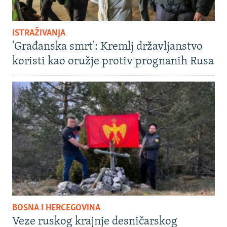
ISTRAŽIVANJA
'Građanska smrt': Kremlj državljanstvo
koristi kao oružje protiv prognanih Rusa
BOSNA I HERCEGOVINA
Veze ruskog krajnje desničarskog