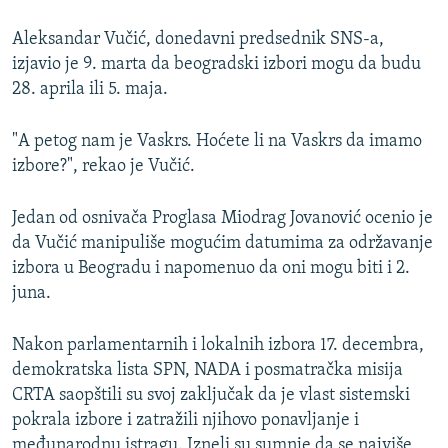
Aleksandar Vučić, donedavni predsednik SNS-a,
izjavio je 9. marta da beogradski izbori mogu da budu
28. aprila ili 5. maja.
"A petog nam je Vaskrs. Hoćete li na Vaskrs da imamo
izbore?", rekao je Vučić.
Jedan od osnivača Proglasa Miodrag Jovanović ocenio je
da Vučić manipuliše mogućim datumima za održavanje
izbora u Beogradu i napomenuo da oni mogu biti i 2.
juna.
Nakon parlamentarnih i lokalnih izbora 17. decembra,
demokratska lista SPN, NADA i posmatračka misija
CRTA saopštili su svoj zaključak da je vlast sistemski
pokrala izbore i zatražili njihovo ponavljanje i
međunarodnu istragu. Izneli su sumnje da se najviše