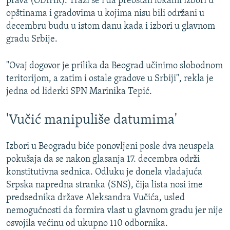
prava (ODIHR). Traži se i da preostali lokalni izbori u
opštinama i gradovima u kojima nisu bili održani u
decembru budu u istom danu kada i izbori u glavnom
gradu Srbije.
"Ovaj dogovor je prilika da Beograd učinimo slobodnom
teritorijom, a zatim i ostale gradove u Srbiji", rekla je
jedna od liderki SPN Marinika Tepić.
'Vučić manipuliše datumima'
Izbori u Beogradu biće ponovljeni posle dva neuspela
pokušaja da se nakon glasanja 17. decembra održi
konstitutivna sednica. Odluku je donela vladajuća
Srpska napredna stranka (SNS), čija lista nosi ime
predsednika države Aleksandra Vučića, usled
nemogućnosti da formira vlast u glavnom gradu jer nije
osvojila većinu od ukupno 110 odbornika.