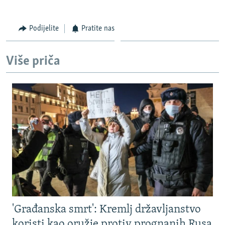
Podijelite
Pratite nas
Više priča
'Građanska smrt': Kremlj državljanstvo
koristi kao oružje protiv prognanih Rusa