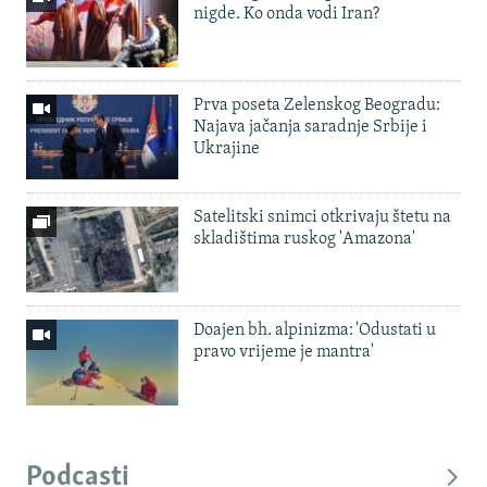
nigde. Ko onda vodi Iran?
Prva poseta Zelenskog Beogradu:
Najava jačanja saradnje Srbije i
Ukrajine
Satelitski snimci otkrivaju štetu na
skladištima ruskog 'Amazona'
Doajen bh. alpinizma: 'Odustati u
pravo vrijeme je mantra'
Podcasti