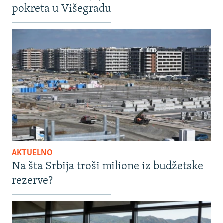
pokreta u Višegradu
AKTUELNO
Na šta Srbija troši milione iz budžetske
rezerve?