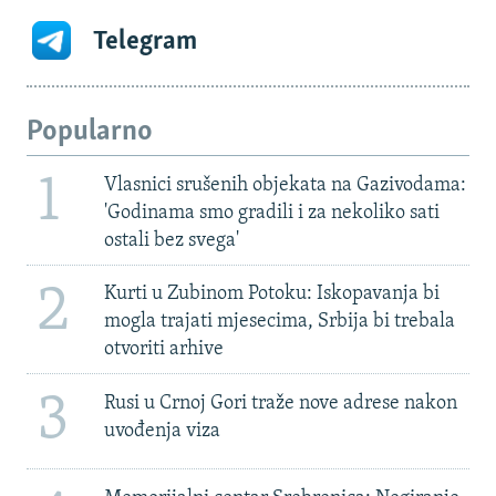
Telegram
Popularno
1
Vlasnici srušenih objekata na Gazivodama:
'Godinama smo gradili i za nekoliko sati
ostali bez svega'
2
Kurti u Zubinom Potoku: Iskopavanja bi
mogla trajati mjesecima, Srbija bi trebala
otvoriti arhive
3
Rusi u Crnoj Gori traže nove adrese nakon
uvođenja viza