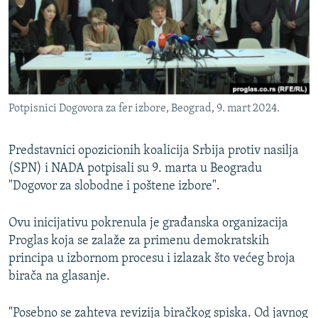
ISPRIČAJ MI
DNEVNO@RSE
SPECIJALI RSE
VIŠE OD NASLOVA
PRATITE NAS
Potpisnici Dogovora za fer izbore, Beograd, 9. mart 2024.
GENOCID U SREBRENICI
POPLAVE I KLIZIŠTA U BIH 2024.
Predstavnici opozicionih koalicija Srbija protiv nasilja
TV LIBERTY
(SPN) i NADA potpisali su 9. marta u Beogradu
Sve RFE/RL stranice
"Dogovor za slobodne i poštene izbore".
POST SCRIPTUM
MOJA EVROPA
Ovu inicijativu pokrenula je građanska organizacija
Proglas koja se zalaže za primenu demokratskih
TRI DECENIJE OD RATA U BIH
principa u izbornom procesu i izlazak što većeg broja
SVE KARTE DEJTONA
birača na glasanje.
NASTANAK I RASPAD JUGOSLAVIJE
"Posebno se zahteva revizija biračkog spiska. Od javnog