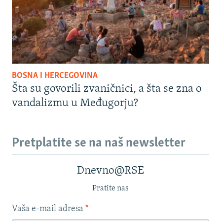
BOSNA I HERCEGOVINA
Šta su govorili zvaničnici, a šta se zna o
vandalizmu u Međugorju?
Pretplatite se na naš newsletter
Dnevno@RSE
Pratite nas
Vaša e-mail adresa
*