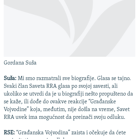
Gordana Suša
Suša:
Mi smo razmatrali sve biografije. Glasa se tajno.
Svaki član Saveta RRA glasa po svojoj savesti, ali
ukoliko se utvrdi da je u biografiji nešto propušteno da
se kaže, ili dođe do ovakve reakcije “Građanske
Vojvodine” koja, međutim, nije došla na vreme, Savet
RRA uvek ima mogućnost da preinači svoju odluku.
RSE:
“Građanska Vojvodina” zaista i očekuje da ćete