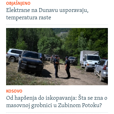
OBJAŠNJENO
Elektrane na Dunavu usporavaju,
temperatura raste
KOSOVO
Od hapšenja do iskopavanja: Šta se zna o
masovnoj grobnici u Zubinom Potoku?