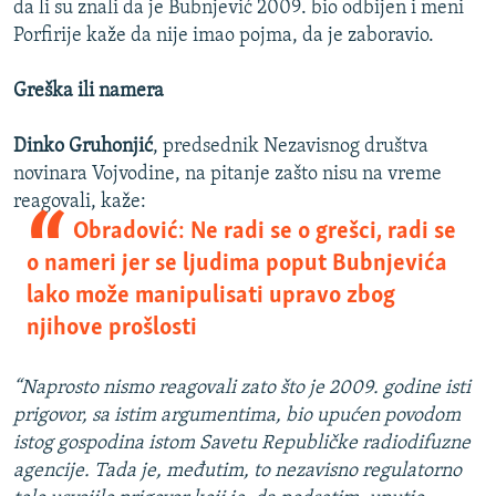
da li su znali da je Bubnjević 2009. bio odbijen i meni
Porfirije kaže da nije imao pojma, da je zaboravio.
Greška ili namera
Dinko Gruhonjić
, predsednik Nezavisnog društva
novinara Vojvodine, na pitanje zašto nisu na vreme
reagovali, kaže:
Obradović: Ne radi se o grešci, radi se
o nameri jer se ljudima poput Bubnjevića
lako može manipulisati upravo zbog
njihove prošlosti
“Naprosto nismo reagovali zato što je 2009. godine isti
prigovor, sa istim argumentima, bio upućen povodom
istog gospodina istom Savetu Republičke radiodifuzne
agencije. Tada je, međutim, to nezavisno regulatorno