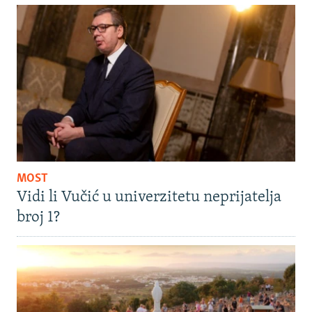
MOST
Vidi li Vučić u univerzitetu neprijatelja
broj 1?