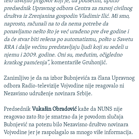
telo usvojilo prigovor koji je, da podsetim, uputio
predsednik Upravnog odbora Centra za razvoj civilnog
društva iz Zrenjanina gospodin Vladimir Ilić. Mi smo,
naprosto, računali na to da nema potrebe da
ponavljamo nešto što je već urađeno pre dve godine i
da će stvar biti rešena po automatizmu, pošto u Savetu
RRA i dalje većinu predstavljaju ljudi koji su sedeli u
njemu i 2009. godine. Oni su, međutim, očigledno
kratkog pamćenja”,
komentariše Gruhonjić.
Zanimljivo je da na izbor Bubnjevića za člana Upravnog
odbora Radio-televizije Vojvodine nije reagovalo ni
Nezavisno udruženje novinara Srbije.
Predsednik
Vukašin Obradović
kaže da NUNS nije
reagovao zato što je smatrao da je povodom slučaja
Bubnjević na potezu bilo Nezavisno društvo novinara
Vojvodine jer je raspolagalo sa mnogo više informacija.