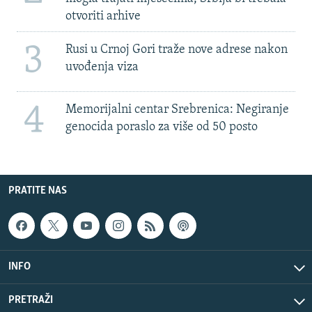
otvoriti arhive
3
Rusi u Crnoj Gori traže nove adrese nakon
uvođenja viza
4
Memorijalni centar Srebrenica: Negiranje
genocida poraslo za više od 50 posto
PRATITE NAS
INFO
PRETRAŽI