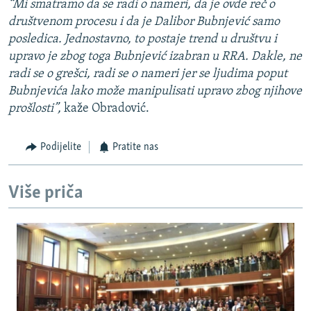
“Mi smatramo da se radi o nameri, da je ovde reč o
društvenom procesu i da je Dalibor Bubnjević samo
posledica. Jednostavno, to postaje trend u društvu i
upravo je zbog toga Bubnjević izabran u RRA. Dakle, ne
radi se o grešci, radi se o nameri jer se ljudima poput
Bubnjevića lako može manipulisati upravo zbog njihove
prošlosti”,
kaže Obradović.
Podijelite
Pratite nas
Više priča