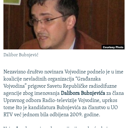
ISPRIČAJ MI
DNEVNO@RSE
SPECIJALI RSE
VIŠE OD NASLOVA
PRATITE NAS
GENOCID U SREBRENICI
Dalibor Bubnjević
POPLAVE I KLIZIŠTA U BIH 2024.
TV LIBERTY
Sve RFE/RL stranice
Nezavisno društvo novinara Vojvodine podnelo je u ime
POST SCRIPTUM
koalicije nevladinih organizacija “Građanska
Vojvodina” prigovor Savetu Republičke radiodifuzne
MOJA EVROPA
agencije zbog imenovanja
Dalibora Bubnjevića
za člana
TRI DECENIJE OD RATA U BIH
Upravnog odbora Radio-televizije Vojvodine, uprkos
tome što je kandidatura Bubnjevića za članstvo u UO
SVE KARTE DEJTONA
RTV već jednom bila odbijena 2009. godine.
NASTANAK I RASPAD JUGOSLAVIJE