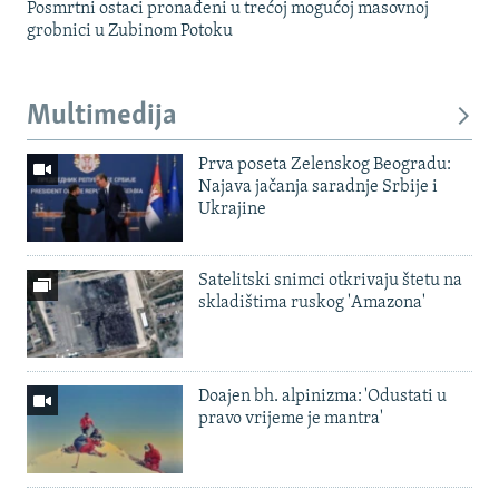
Posmrtni ostaci pronađeni u trećoj mogućoj masovnoj
grobnici u Zubinom Potoku
Multimedija
Prva poseta Zelenskog Beogradu:
Najava jačanja saradnje Srbije i
Ukrajine
Satelitski snimci otkrivaju štetu na
skladištima ruskog 'Amazona'
Doajen bh. alpinizma: 'Odustati u
pravo vrijeme je mantra'