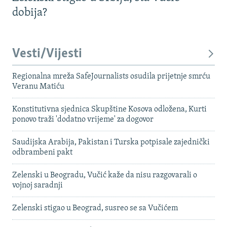
dobija?
Vesti/Vijesti
Regionalna mreža SafeJournalists osudila prijetnje smrću
Veranu Matiću
Konstitutivna sjednica Skupštine Kosova odložena, Kurti
ponovo traži 'dodatno vrijeme' za dogovor
Saudijska Arabija, Pakistan i Turska potpisale zajednički
odbrambeni pakt
Zelenski u Beogradu, Vučić kaže da nisu razgovarali o
vojnoj saradnji
Zelenski stigao u Beograd, susreo se sa Vučićem