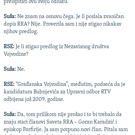
preispitati ovu svoju odluku.
Suša:
Ne znam na osnovu čega. Je li poslala zvaničan
dopis RRA? Nije. Proverila sam i nije stigao nikakav
njihov predlog.
RSE:
Je li stigao predlog iz Nezavisnog društva
Vojvodine?
Suša:
Ne.
RSE:
“Građanska Vojvodina”, međutim, podseća da je
kandidatura Bubnjevića za Upravni odbor RTV
odbijena još 2009. godine.
Suša:
Da, tom prilikom nije prošao i to bi trebalo da
znaju stari članovi Saveta RRA – Goran Karadzić i
episkop Porfirije. Ja sam potpuno novi član. Pitala sam