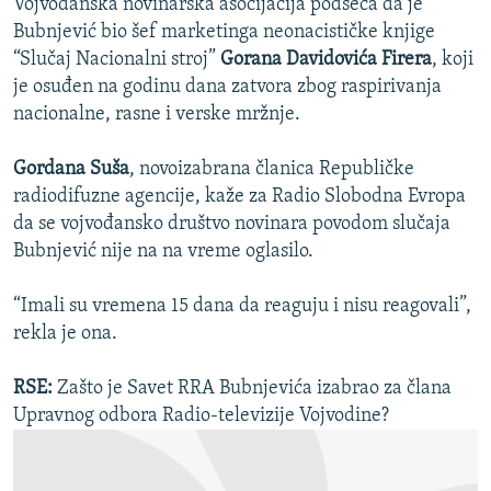
Vojvođanska novinarska asocijacija podseća da je
Bubnjević bio šef marketinga neonacističke knjige
“Slučaj Nacionalni stroj”
Gorana Davidovića Firera
, koji
je osuđen na godinu dana zatvora zbog raspirivanja
nacionalne, rasne i verske mržnje.
Gordana Suša
, novoizabrana članica Republičke
radiodifuzne agencije, kaže za Radio Slobodna Evropa
da se vojvođansko društvo novinara povodom slučaja
Bubnjević nije na na vreme oglasilo.
“Imali su vremena 15 dana da reaguju i nisu reagovali”,
rekla je ona.
RSE:
Zašto je Savet RRA Bubnjevića izabrao za člana
Upravnog odbora Radio-televizije Vojvodine?