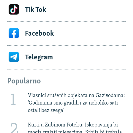
Tik Tok
Facebook
Telegram
Popularno
1
Vlasnici srušenih objekata na Gazivodama:
'Godinama smo gradili i za nekoliko sati
ostali bez svega'
2
Kurti u Zubinom Potoku: Iskopavanja bi
mogla trajati mjesecima, Srbija bi trebala