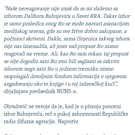
“Naše nereagovanje nije znak da se mi slažemo sa
izborom Dalibora Bubnjevića u Savet RRA. Takav izbor
je samo posledica onog što se može nazvati asanacijom
medijskog terena, gde su sve žrtve dobro zakopane, a
počinioci skriveni. Dakle, sama činjenica takvog izbora
nije nas iznenadila, ali jeste naš propust što nismo
reagovali na vreme. Ali, kao što sam rekao, taj propust
se nije dogodio zato što smo bili saglasni sa takvim
izborom nego zato što u jednom trenutku nismo
raspolagali dovoljnim fondom informacija o njegovom
angažovanju oko te knjige i u toj izdavačkoj kući”,
objašnjava predsednik NUNS-a.
Obradović ne veruje da je, kad je u pitanju ponovni
izbor Bubnjevića, reč o pukoj zaboravnosti Republičke
radio difuzne agencije. Naprotiv.