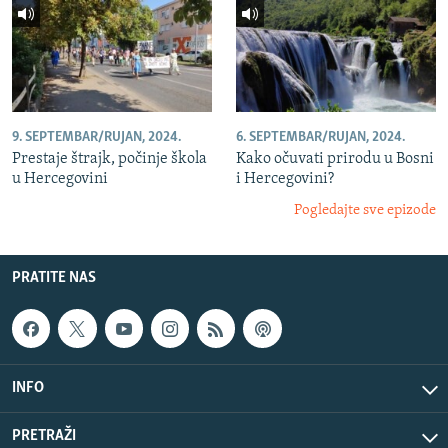
9. SEPTEMBAR/RUJAN, 2024.
6. SEPTEMBAR/RUJAN, 2024.
Prestaje štrajk, počinje škola
Kako očuvati prirodu u Bosni
u Hercegovini
i Hercegovini?
Pogledajte sve epizode
PRATITE NAS
INFO
PRETRAŽI