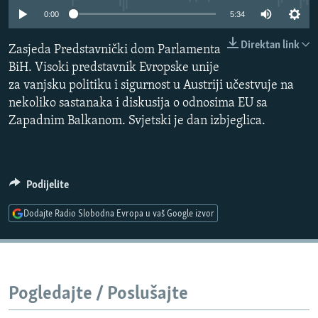
ISPRIČAJ MI
0:00
5:34
DNEVNO@RSE
Direktan link
Zasjeda Predstavnički dom Parlamenta
SPECIJALI RSE
BiH. Visoki predstavnik Evropske unije
za vanjsku politiku i sigurnost u Austriji učestvuje na
VIŠE OD NASLOVA
nekoliko sastanaka i diskusija o odnosima EU sa
PRATITE NAS
GENOCID U SREBRENICI
Zapadnim Balkanom. Svjetski je dan izbjeglica.
POPLAVE I KLIZIŠTA U BIH 2024.
TV LIBERTY
Sve RFE/RL stranice
Podijelite
POST SCRIPTUM
Dodajte Radio Slobodna Evropa u vaš Google izvor
MOJA EVROPA
TRI DECENIJE OD RATA U BIH
SVE KARTE DEJTONA
Pogledajte / Poslušajte
NASTANAK I RASPAD JUGOSLAVIJE