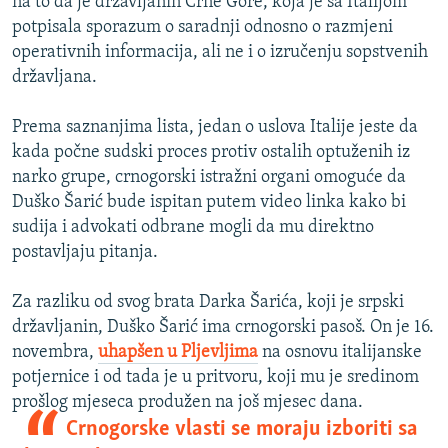
na to da je državljanin Crne Gore, koja je sa Italijom
potpisala sporazum o saradnji odnosno o razmjeni
operativnih informacija, ali ne i o izručenju sopstvenih
državljana.
Prema saznanjima lista, jedan o uslova Italije jeste da
kada počne sudski proces protiv ostalih optuženih iz
narko grupe, crnogorski istražni organi omoguće da
Duško Šarić bude ispitan putem video linka kako bi
sudija i advokati odbrane mogli da mu direktno
postavljaju pitanja.
Za razliku od svog brata Darka Šarića, koji je srpski
državljanin, Duško Šarić ima crnogorski pasoš. On je 16.
novembra,
uhapšen u Pljevljima
na osnovu italijanske
potjernice i od tada je u pritvoru, koji mu je sredinom
prošlog mjeseca produžen na još mjesec dana.
Crnogorske vlasti se moraju izboriti sa