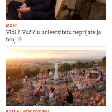
MOST
Vidi li Vučić u univerzitetu neprijatelja
broj 1?