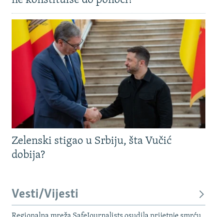
ne konstituiše do ponoći?
Zelenski stigao u Srbiju, šta Vučić
dobija?
Vesti/Vijesti
Regionalna mreža SafeJournalists osudila prijetnje smrću