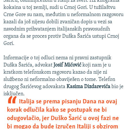
Šariću, osumnjičenom u Italiji za šverc 112 kilograma
kokaina u toj zemlji, sudi u Crnoj Gori. U tužilaštvu
Crne Gore su nam, međutim u neformalnom razgovoru
kazali da još nijesu dobili zvaničan dopis u vezi sa
navodnim prihvatanjem italijanskih pravosudnih
organa da se proces protiv Duška Šarića ustupi Crnoj
Gori.
Informacije o toj odluci nema ni pravni zastupnik
Duška Šarića, advokat
Josif Mićović
koji nam je u
kratkom telefonskom ragovoru kazao da nije ni
službeno ni neformalno obaviješen o tome. Telefon
drugog Šarićevog adovakata
Kasima Dizdarevića
bio je
isključen.
Italija se prema pisanju Dana na ovaj
korak odlučila kako se postupak ne bi
odugovlačio, jer Duško Šarić u ovoj fazi ne
bi mogao da bude izručen Italiji s obzirom