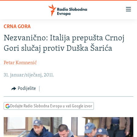
Dostupni
linkovi
Pređite
CRNA GORA
na
VIJESTI
Nezvanično: Italija prepušta Crnoj
glavni
BOSNA I HERCEGOVINA
sadržaj
Gori slučaj protiv Duška Šarića
SRBIJA
Pređite
na
Petar Komnenić
KOSOVO
glavnu
31. januar/siječanj, 2011.
CRNA GORA
navigaciju
Pređite
VIZUELNO
Podijelite
na
PODCASTI
VIDEO
pretragu
Dodajte Radio Slobodna Evropa u vaš Google izvor
RAT U UKRAJINI
FOTOGALERIJE
KINA NA BALKANU
INFOGRAFIKE
RSE PRIČE IZ SVIJETA