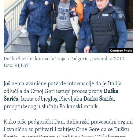
ISPRIČAJ MI
DNEVNO@RSE
SPECIJALI RSE
VIŠE OD NASLOVA
PRATITE NAS
GENOCID U SREBRENICI
Duško Šarić nakon saslušanja u Podgorici, novembar 2010.
POPLAVE I KLIZIŠTA U BIH 2024.
Foto: VIJESTI
TV LIBERTY
Sve RFE/RL stranice
POST SCRIPTUM
Još nema zvanične potvrde informacije da je Italija
odlučila da Crnoj Gori ustupi proces protiv
Duška
MOJA EVROPA
Šarića
, brata odbjeglog Pljevljaka
Darka Šarića
,
TRI DECENIJE OD RATA U BIH
prooptuženog u slučaju Balkanski ratnik.
SVE KARTE DEJTONA
Kako piše podgorički Dan, italijanski pravosudni organi
NASTANAK I RASPAD JUGOSLAVIJE
i zvanično su prihvatili zahtjev Crne Gore da se Dušku