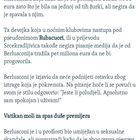
eura zato što je bila na jednoj od tih žurki, ali negira da
je spavala s njim.
Ta devojka koja u noćnim klubovima nastupa pod
pseudonimom
Rubacuori
, ili u prijevodu
Srcekradljivica takođe negira pisanje medija da je od
Berlusconija tražila pet miliona eura da ne bi
progovorila.
Berlusconi je izjavio da neće podnijeti ostavku zbog
istrage koja je pokrenuta. Na pitanje hoće li se povući u
svom je stilu odgovorio: "Jeste li poludjeli. Apsolutno
sam spokojan i uživam!"
Vatikan moli za spas duše premijera
Berlusconi je i u prošlosti bio umiješan u seksualne
skandale, ali posmatrači kažu da je zbog ovoga njegova