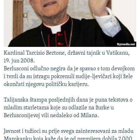
Kardinal Tarcisio Bertone, državni tajnik u Vatikanu,
19. jun 2008.
Berlusconi odlučno negira da je spavao s tom devojkom
i tvrdi da su istragu pokrenuli sudije-ljevičari koji žele
okončati njegovu političku karijeru.
Talijanska štampa posljednjih dana je puna tekstova o
mladim starletama koje su odlazile na žurke u
Berlusconijevoj vili nedaleko od Milana.
Javnost i tužioci su prije svega zainteresovani za mladu
Marokanku koja kaže da je od premijera dobila 7.000