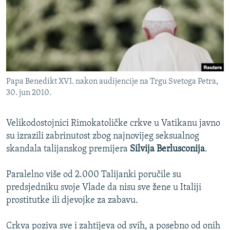
ISPRIČAJ MI
DNEVNO@RSE
SPECIJALI RSE
VIŠE OD NASLOVA
PRATITE NAS
Papa Benedikt XVI. nakon audijencije na Trgu Svetoga Petra,
GENOCID U SREBRENICI
30. jun 2010.
POPLAVE I KLIZIŠTA U BIH 2024.
TV LIBERTY
Sve RFE/RL stranice
Velikodostojnici Rimokatoličke crkve u Vatikanu javno
su izrazili zabrinutost zbog najnovijeg seksualnog
POST SCRIPTUM
skandala talijanskog premijera
Silvija Berlusconija
.
MOJA EVROPA
Paralelno više od 2.000 Talijanki poručile su
TRI DECENIJE OD RATA U BIH
predsjedniku svoje Vlade da nisu sve žene u Italiji
SVE KARTE DEJTONA
prostitutke ili djevojke za zabavu.
NASTANAK I RASPAD JUGOSLAVIJE
Crkva poziva sve i zahtijeva od svih, a posebno od onih