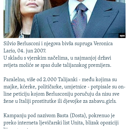
Silvio Berlusconi i njegova bivša supruga Veronica
Lario, 04. jun 2007.
U skladu s vjerskim načelima, u najmanjoj državi
svijeta moliće se spas duše talijanskog premijera.
Paralelno, više od 2.000 Talijanki - među kojima su
majke, kćerke, političarke, umjetnice - potpisale su on-
line peticiju kojom Berlusconiju poručuju da nisu sve
žene u Italiji prostitutke ili djevojke za zabavu.girls.
Kampanju pod nazivom Basta (Dosta), pokrenuo je
preko interneta ljevičarski list Unita, blizak opoziciji