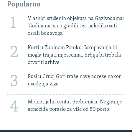
Popularno
1
Vlasnici srušenih objekata na Gazivodama:
'Godinama smo gradili i za nekoliko sati
ostali bez svega'
2
Kurti u Zubinom Potoku: Iskopavanja bi
mogla trajati mjesecima, Srbija bi trebala
otvoriti arhive
3
Rusi u Crnoj Gori traže nove adrese nakon
uvođenja viza
4
Memorijalni centar Srebrenica: Negiranje
genocida poraslo za više od 50 posto