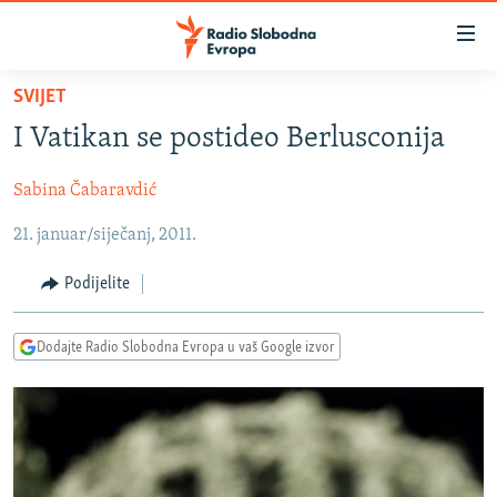
Dostupni
linkovi
Pređite
SVIJET
na
VIJESTI
I Vatikan se postideo Berlusconija
glavni
BOSNA I HERCEGOVINA
sadržaj
Sabina Čabaravdić
SRBIJA
Pređite
na
21. januar/siječanj, 2011.
KOSOVO
glavnu
CRNA GORA
navigaciju
Podijelite
Pređite
VIZUELNO
na
Dodajte Radio Slobodna Evropa u vaš Google izvor
PODCASTI
VIDEO
pretragu
RAT U UKRAJINI
FOTOGALERIJE
KINA NA BALKANU
INFOGRAFIKE
RSE PRIČE IZ SVIJETA