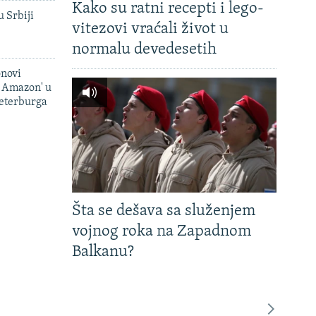
Kako su ratni recepti i lego-
u Srbiji
vitezovi vraćali život u
normalu devedesetih
onovi
i Amazon' u
Peterburga
Šta se dešava sa služenjem
vojnog roka na Zapadnom
Balkanu?