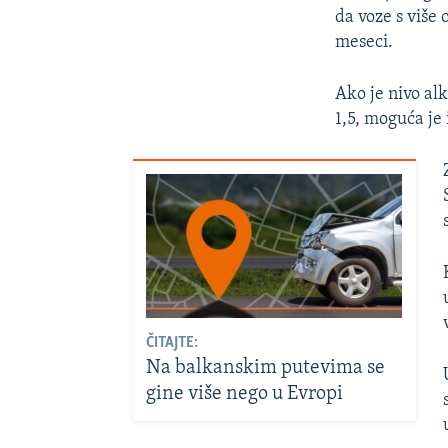
da voze s više
meseci.
Ako je nivo al
1,5, moguća je 
ČITAJTE:
Na balkanskim putevima se
gine više nego u Evropi