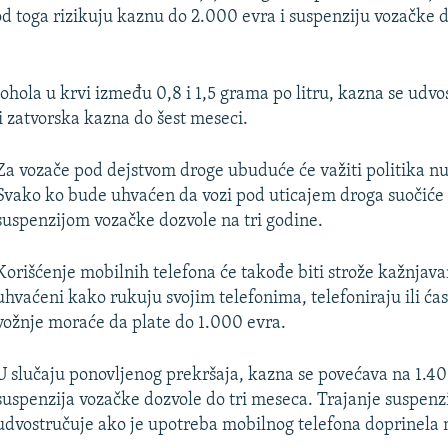
 od toga rizikuju kaznu do 2.000 evra i suspenziju vozačke d
kohola u krvi između 0,8 i 1,5 grama po litru, kazna se udvo
i zatvorska kazna do šest meseci.
Za vozače pod dejstvom droge ubuduće će važiti politika nul
Svako ko bude uhvaćen da vozi pod uticajem droga suočiće 
suspenzijom vozačke dozvole na tri godine.
Korišćenje mobilnih telefona će takođe biti strože kažnjava
uhvaćeni kako rukuju svojim telefonima, telefoniraju ili ć
vožnje moraće da plate do 1.000 evra.
U slučaju ponovljenog prekršaja, kazna se povećava na 1.40
suspenzija vozačke dozvole do tri meseca. Trajanje suspenzi
udvostručuje ako je upotreba mobilnog telefona doprinela 