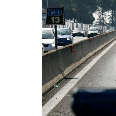
ISPRIČAJ MI
DNEVNO@RSE
SPECIJALI RSE
VIŠE OD NASLOVA
GENOCID U SREBRENICI
POPLAVE I KLIZIŠTA U BIH 2024.
TV LIBERTY
POST SCRIPTUM
MOJA EVROPA
TRI DECENIJE OD RATA U BIH
SVE KARTE DEJTONA
NASTANAK I RASPAD JUGOSLAVIJE