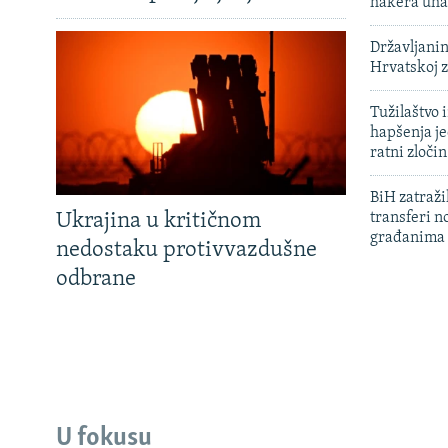
hakera uha
Državljanin
Hrvatskoj 
Tužilaštvo
hapšenja j
ratni zloči
BiH zatražil
Ukrajina u kritičnom
transferi n
građanima
nedostaku protivvazdušne
odbrane
U fokusu