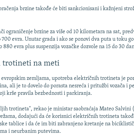
oračenja brzine takođe će biti sankcionisani i kažnjeni str
či ograničenje brzine za više od 10 kilometara na sat, pre
 700 evra. Unutar grada i ako se ponovi dva puta u toku g
o 880 evra plus suspenzija vozačke dozvole na 15 do 30 da
 trotineti na meti
 evropskim zemljama, upotreba električnih trotineta je pora
na, ali je to dovelo do porasta nesreća i pritužbi vozača i p
oji krše pravila bezbednosti i parkiranja.
ljih trotineta", rekao je ministar saobraćaja Mateo Salvini
žama, dodajući da će korisnici električnih trotineta tako
ske tablice i da će im biti zabranjeno kretanje na biciklist
ma i neurbanim putevima.