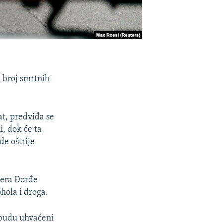
i broj smrtnih
at, predviđa se
i, dok će ta
de oštrije
jera Đorđe
hola i droga.
i budu uhvaćeni