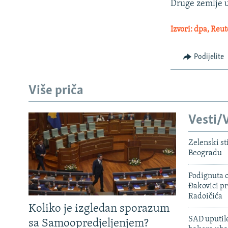
Druge zemlje u
Izvori: dpa, Reu
Podijelite
Više priča
Vesti/V
Zelenski st
Beogradu
Podignuta o
Đakovici pr
Radoičića
Koliko je izgledan sporazum
SAD uputile
sa Samoopredjeljenjem?