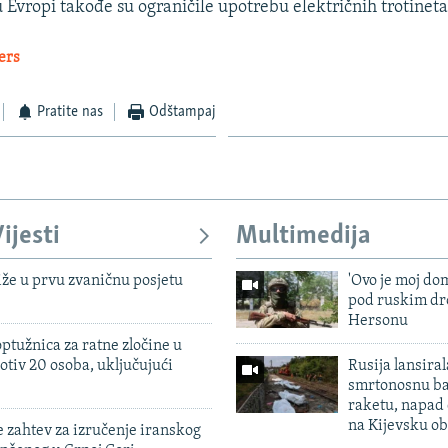
 Evropi takođe su ograničile upotrebu električnih trotineta
ters
Pratite nas
Odštampaj
ijesti
Multimedija
iže u prvu zvaničnu posjetu
'Ovo je moj dom
pod ruskim dr
Hersonu
ptužnica za ratne zločine u
otiv 20 osoba, uključujući
Rusija lansiral
smrtonosnu ba
raketu, napad
na Kijevsku ob
 zahtev za izručenje iranskog