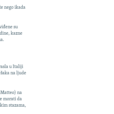
ože nego ikada
dviđene su
odine, kazne
na.
sla u Italiji
ešaka na ljude
 (Matteo) na
đe morati da
ičkim stazama,