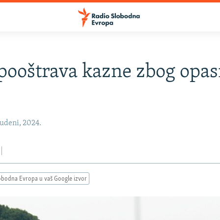
a pooštrava kazne zbog opa
udeni, 2024.
obodna Evropa u vaš Google izvor