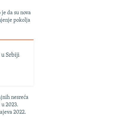
o je da su nova
njenje pokolja
 u Srbiji
ćajnih nesreća
5 u 2023.
čajeva 2022.