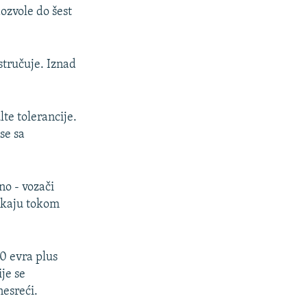
ozvole do šest
stručuje. Iznad
te tolerancije.
se sa
no - vozači
askaju tokom
0 evra plus
je se
nesreći.