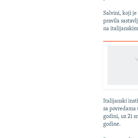
Salvini, koji j
pravila sastav
na italijanski
Italijanski ins
sa povredama u
godini, uz 21 
godine.