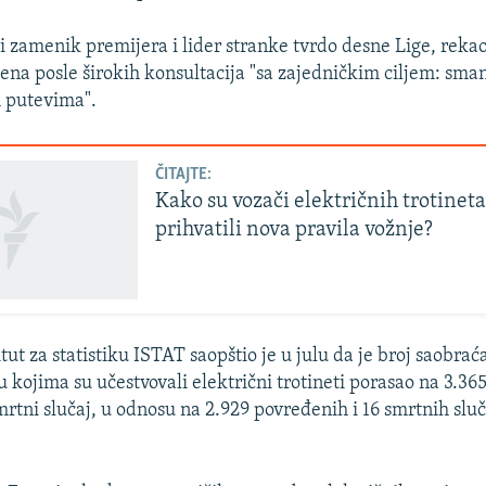
e i zamenik premijera i lider stranke tvrdo desne Lige, reka
ljena posle širokih konsultacija "sa zajedničkim ciljem: sma
m putevima".
ČITAJTE:
Kako su vozači električnih trotineta
prihvatili nova pravila vožnje?
titut za statistiku ISTAT saopštio je u julu da je broj saobra
 kojima su učestvovali električni trotineti porasao na 3.36
smrtni slučaj, u odnosu na 2.929 povređenih i 16 smrtnih slu