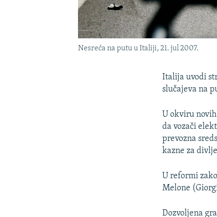
Nesreća na putu u Italiji, 21. jul 2007.
Italija uvodi s
slučajeva na p
U okviru novih
da vozači elek
prevozna sreds
kazne za divlj
U reformi zako
Melone (Giorgi
Dozvoljena gran