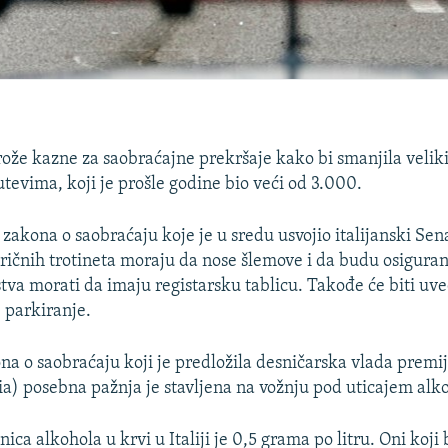
trože kazne za saobraćajne prekršaje kako bi smanjila velik
utevima, koji je prošle godine bio veći od 3.000.
 zakona o saobraćaju koje je u sredu usvojio italijanski Sen
tričnih trotineta moraju da nose šlemove i da budu osiguran
tva morati da imaju registarsku tablicu. Takođe će biti uve
e parkiranje.
na o saobraćaju koji je predložila desničarska vlada premi
a) posebna pažnja je stavljena na vožnju pod uticajem alko
ica alkohola u krvi u Italiji je 0,5 grama po litru. Oni koj