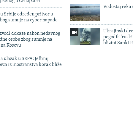
pšenog u Crnoj Gori
Vodostaj reka 
u Srbije određen pritvor u
zbog sumnje na cyber napade
Ukrajinski dr
 izvodi dokaze nakon nedavnog
pogodili 'rusk
edne osobe zbog sumnje na
blizini Sankt 
n na Kosovu
a ulazak u SEPA: Jeftiniji
ovca iz inostranstva korak bliže