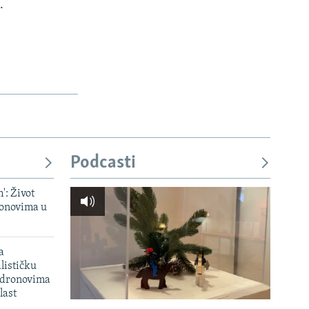
.
Podcasti
': Život
onovima u
a
lističku
 dronovima
last