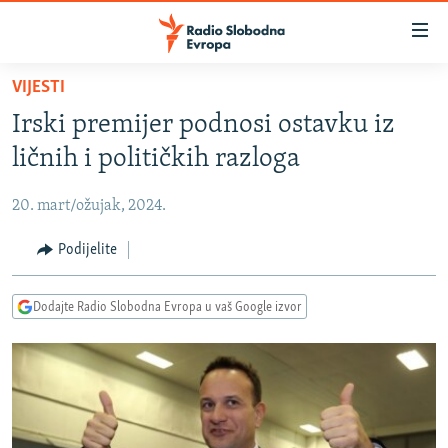
Dostupni
linkovi
Pređite
VIJESTI
na
VIJESTI
Irski premijer podnosi ostavku iz
glavni
BOSNA I HERCEGOVINA
sadržaj
ličnih i političkih razloga
SRBIJA
Pređite
na
20. mart/ožujak, 2024.
KOSOVO
glavnu
CRNA GORA
Podijelite
navigaciju
Pređite
VIZUELNO
na
Dodajte Radio Slobodna Evropa u vaš Google izvor
PODCASTI
VIDEO
pretragu
RAT U UKRAJINI
FOTOGALERIJE
KINA NA BALKANU
INFOGRAFIKE
RSE PRIČE IZ SVIJETA