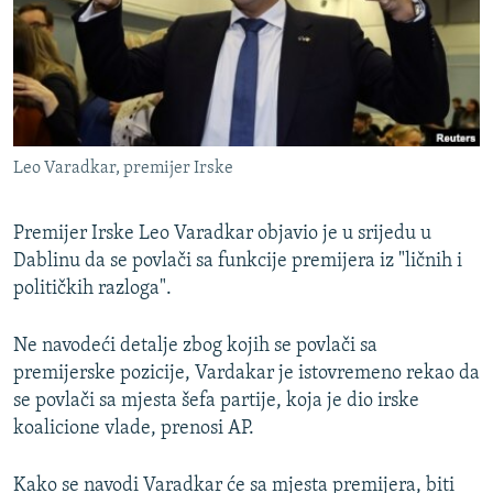
ISPRIČAJ MI
DNEVNO@RSE
SPECIJALI RSE
VIŠE OD NASLOVA
PRATITE NAS
Leo Varadkar, premijer Irske
GENOCID U SREBRENICI
POPLAVE I KLIZIŠTA U BIH 2024.
Premijer Irske Leo Varadkar objavio je u srijedu u
TV LIBERTY
Dablinu da se povlači sa funkcije premijera iz "ličnih i
Sve RFE/RL stranice
političkih razloga".
POST SCRIPTUM
MOJA EVROPA
Ne navodeći detalje zbog kojih se povlači sa
premijerske pozicije, Vardakar je istovremeno rekao da
TRI DECENIJE OD RATA U BIH
se povlači sa mjesta šefa partije, koja je dio irske
SVE KARTE DEJTONA
koalicione vlade, prenosi AP.
NASTANAK I RASPAD JUGOSLAVIJE
Kako se navodi Varadkar će sa mjesta premijera, biti