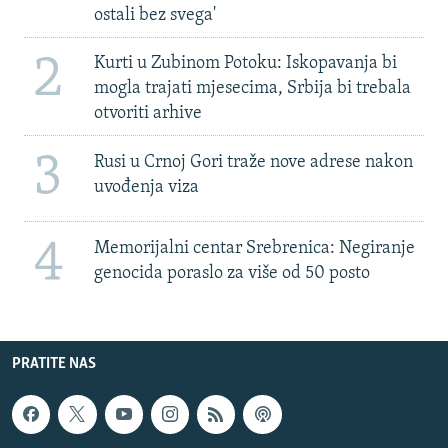
ostali bez svega'
2
Kurti u Zubinom Potoku: Iskopavanja bi
mogla trajati mjesecima, Srbija bi trebala
otvoriti arhive
3
Rusi u Crnoj Gori traže nove adrese nakon
uvođenja viza
4
Memorijalni centar Srebrenica: Negiranje
genocida poraslo za više od 50 posto
PRATITE NAS