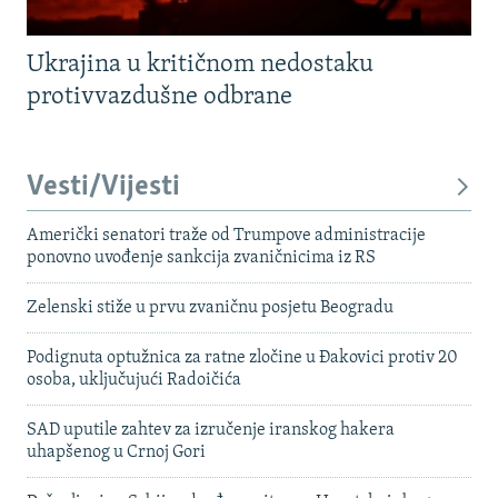
Ukrajina u kritičnom nedostaku
protivvazdušne odbrane
Vesti/Vijesti
Američki senatori traže od Trumpove administracije
ponovno uvođenje sankcija zvaničnicima iz RS
Zelenski stiže u prvu zvaničnu posjetu Beogradu
Podignuta optužnica za ratne zločine u Đakovici protiv 20
osoba, uključujući Radoičića
SAD uputile zahtev za izručenje iranskog hakera
uhapšenog u Crnoj Gori