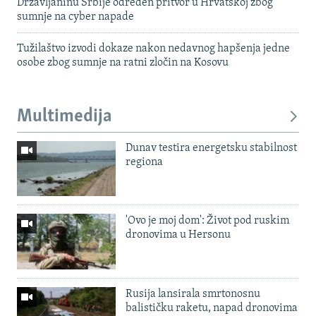
Državljaninu Srbije određen pritvor u Hrvatskoj zbog
sumnje na cyber napade
Tužilaštvo izvodi dokaze nakon nedavnog hapšenja jedne
osobe zbog sumnje na ratni zločin na Kosovu
Multimedija
Dunav testira energetsku stabilnost
regiona
'Ovo je moj dom': Život pod ruskim
dronovima u Hersonu
Rusija lansirala smrtonosnu
balističku raketu, napad dronovima