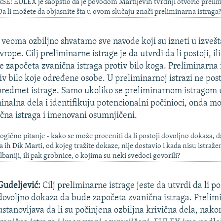
RSE: EULEX je saopštio da je povodom Martijevih tvrdnji otvorio preli
Da li možete da objasnite šta u ovom slučaju znači preliminarna istraga
veoma ozbiljno shvatamo sve navode koji su izneti u izvešta
vrope. Cilj preliminarne istrage je da utvrdi da li postoji, il
 započeta zvanična istraga protiv bilo koga. Preliminarna i
v bilo koje određene osobe. U preliminarnoj istrazi ne pos
predmet istrage. Samo ukoliko se preliminarnom istragom 
inalna dela i identifikuju potencionalni počinioci, onda mo
čna istraga i imenovani osumnjičeni.
logično pitanje - kako se može proceniti da li postoji dovoljno dokaza, d
a ih Dik Marti, od kojeg tražite dokaze, nije dostavio i kada nisu istražen
lbaniji, ili pak grobnice, o kojima su neki svedoci govorili?
Gudeljević:
Cilj preliminarne istrage jeste da utvrdi da li post
dovoljno dokaza da bude započeta zvanična istraga. Prelim
ustanovljava da li su počinjena ozbiljna krivična dela, nak