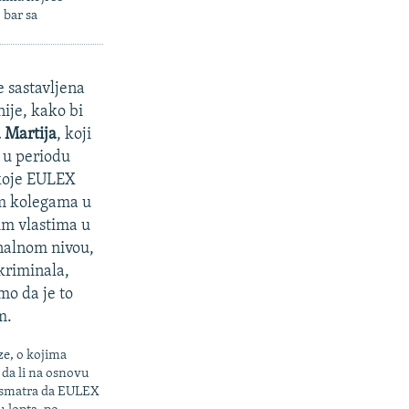
 bar sa
e sastavljena
ije, kako bi
 Martija
, koji
i u periodu
koje EULEX
im kolegama u
im vlastima u
onalnom nivou,
kriminala,
mo da je to
m.
ze, o kojima
 da li na osnovu
r smatra da EULEX