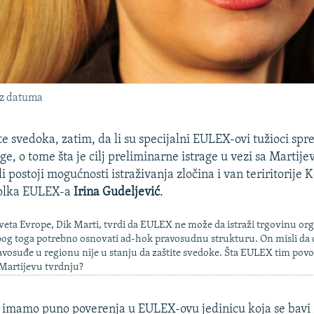
ez datuma
ite svedoka, zatim, da li su specijalni EULEX-ovi tužioci sp
ge, o tome šta je cilj preliminarne istrage u vezi sa Martij
 li postoji mogućnosti istraživanja zločina i van teriritorije
rolka EULEX-a
Irina Gudeljević
.
aveta Evrope, Dik Marti, tvrdi da EULEX ne može da istraži trgovinu or
 zbog toga potrebno osnovati ad-hok pravosudnu strukturu. On misli da 
osuđe u regionu nije u stanju da zaštite svedoke. Šta EULEX tim pov
Martijevu tvrdnju?
 imamo puno poverenja u EULEX-ovu jedinicu koja se bavi 