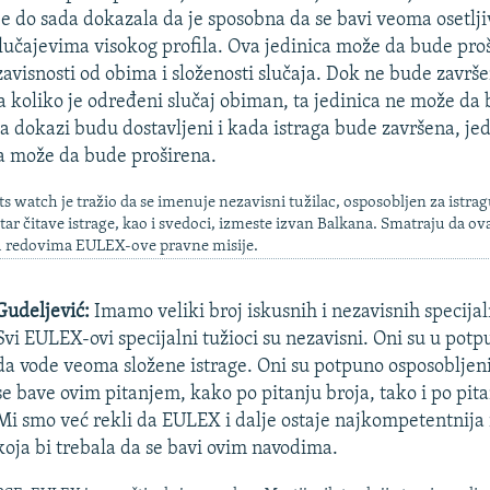
je do sada dokazala da je sposobna da se bavi veoma osetlj
slučajevima visokog profila. Ova jedinica može da bude pro
avisnosti od obima i složenosti slučaja. Dok ne bude završe
a koliko je određeni slučaj obiman, ta jedinica ne može da
a dokazi budu dostavljeni i kada istraga bude završena, jed
a može da bude proširena.
 watch je tražio da se imenuje nezavisni tužilac, osposobljen za istra
ntar čitave istrage, kao i svedoci, izmeste izvan Balkana. Smatraju da ov
u redovima EULEX-ove pravne misije.
Gudeljević:
Imamo veliki broj iskusnih i nezavisnih specijal
Svi EULEX-ovi specijalni tužioci su nezavisni. Oni su u potp
da vode veoma složene istrage. Oni su potpuno osposobljeni 
se bave ovim pitanjem, kako po pitanju broja, tako i po pita
Mi smo već rekli da EULEX i dalje ostaje najkompetentnija i
koja bi trebala da se bavi ovim navodima.