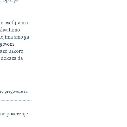
u lopta, po
o osetljivim i
o shvatamo
 kojima smo ga
jegovom
kaze uskoro
o dokaza da
čeo pregovore sa
no poverenje