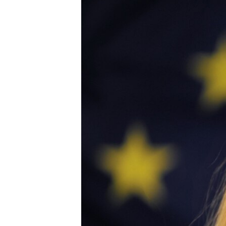
ISPRIČAJ MI
DNEVNO@RSE
SPECIJALI RSE
VIŠE OD NASLOVA
GENOCID U SREBRENICI
POPLAVE I KLIZIŠTA U BIH 2024.
TV LIBERTY
POST SCRIPTUM
MOJA EVROPA
TRI DECENIJE OD RATA U BIH
SVE KARTE DEJTONA
NASTANAK I RASPAD JUGOSLAVIJE