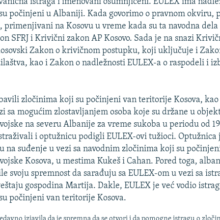
zvanična istraga i imenovani osumnjičeni. EULEX ima nadle
 su počinjeni u Albaniji. Kada govorimo o pravnom okviru, p
ni, primenjivani na Kosovu u vreme kada su ta navodna dela
kon SFRJ i Krivični zakon AP Kosovo. Sada je na snazi Krivi
kosovski Zakon o krivičnom postupku, koji uključuje i Zakon
žilaštva, kao i Zakon o nadležnosti EULEX-a o raspodeli i iz
avili zločinima koji su počinjeni van teritorije Kosova, kao 
zi sa mogućim zlostavljanjem osoba koje su držane u objek
vojske na severu Albanije za vreme sukoba u periodu od 19
straživali i optužnicu podigli EULEX-ovi tužioci. Optužnica 
u na suđenje u vezi sa navodnim zločinima koji su počinjen
vojske Kosova, u mestima Kukeš i Cahan. Pored toga, albans
zile svoju spremnost da sarađuju sa EULEX-om u vezi sa istr
eštaju gospodina Martija. Dakle, EULEX je već vodio istra
su počinjeni van teritorije Kosova.
edavno izjavila da je spremna da se otvori i da pomogne istragu o zloči