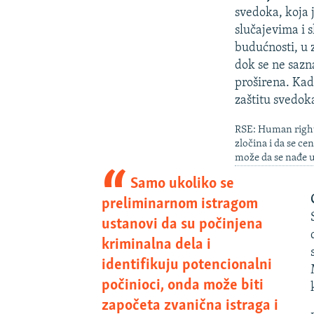
svedoka, koja 
slučajevima i 
budućnosti, u z
dok se ne sazn
proširena. Kad
zaštitu svedok
RSE: Human rights
zločina i da se ce
može da se nađe 
Samo ukoliko se
preliminarnom istragom
ustanovi da su počinjena
kriminalna dela i
identifikuju potencionalni
počinioci, onda može biti
započeta zvanična istraga i