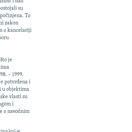
žnost i nad
ostojali su
 počinjena. To
čni zakon
 o kancelariji
boru
što je
tima
98. – 1999.
je potvrđena i
i u objektima
ke vlasti su
agom i
ge o navodnim
nima koji se