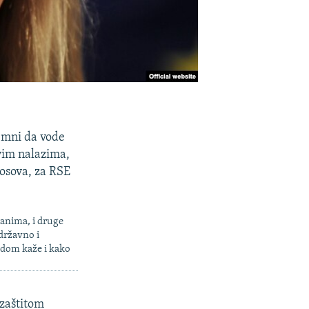
remni da vode
evim nalazima,
 Kosova, za RSE
ganima, i druge
državno i
odom kaže i kako
zaštitom