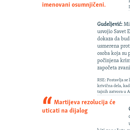
imenovani osumnjičeni.
Gudeljević:
Mi 
usvojio Savet E
dokaza da bude
usmerena proti
osoba koja su 
počinjena krim
započeta zvani
RSE: Postavlja se 
krivična dela, kad
tajnih zatvora u A
Martijeva rezolucija će
uticati na dijalog