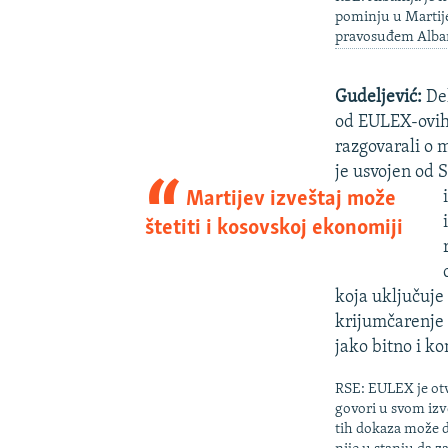
pominju u Martije
pravosuđem Alban
Gudeljević:
Del
od EULEX-ovih 
razgovarali o 
je usvojen od 
Martijev izveštaj može
štetiti i kosovskoj ekonomiji
koja uključuje
krijumčarenje 
jako bitno i 
RSE: EULEX je otv
govori u svom izve
tih dokaza može d