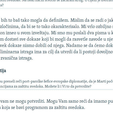
aštiti svedoke. Na neki način stvorio se začarani krug. U čijem je dvorišt
a?
bih to baš tako mogla da definišem. Mislim da se radi o jak
zločinima, da bi se to tako okarakterisalo. Mi vrlo ozbiljn
 on izneo u svom izveštaju. Mi smo mu poslali dva pisma u
am dostavi sve dokaze koji bi mogli da rasvetle navode u n
 uvek dokaze nismo dobili od njega. Nadamo se da ćemo do
liminarna istraga ima za cilj da utvrdi da li postoji dovoljn
zvanična istraga.
ija
u preneli reči port-parolke šefice evropske diplomatije, da je Marti po
ijama za zaštitu svedoka. Možete li i Vi to da potvrdite?
vam ne mogu potvrditi. Mogu Vam samo reći da imamo pu
u koja se bavi programom za zaštitu svedoka.