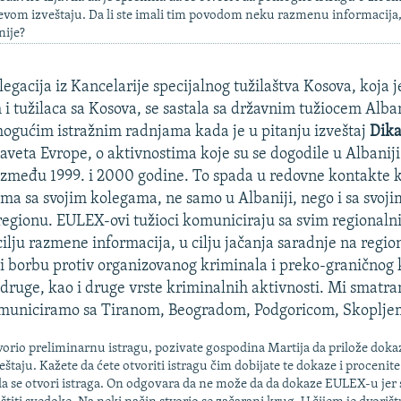
vom izveštaju. Da li ste imali tim povodom neku razmenu informacija,
ije?
egacija iz Kancelarije specijalnog tužilaštva Kosova, koja j
i tužilaca sa Kosova, se sastala sa državnim tužiocem Alban
mogućim istražnim radnjama kada je u pitanju izveštaj
Dika
Saveta Evrope, o aktivnostima koje su se dogodile u Albanij
između 1999. i 2000 godine. To spada u
redovne kontakte 
ima sa svojim kolegama, ne samo u Albaniji, nego i sa svoj
regionu. EULEX-ovi tužioci komuniciraju sa svim regionaln
cilju razmene informacija, u cilju jačanja saradnje na regi
 i borbu protiv organizovanog kriminala i preko-graničnog 
druge, kao i druge vrste kriminalnih aktivnosti. Mi smatra
komuniciramo sa Tiranom, Beogradom, Podgoricom, Skoplje
orio preliminarnu istragu, pozivate gospodina Martija da prilože doka
štaju. Kažete da ćete otvoriti istragu čim dobijate te dokaze i procenite
a se otvori istraga. On odgovara da ne može da da dokaze EULEX-u je