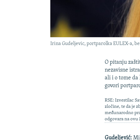
Irina Gudeljevic, portparolka EULEX-a, b
O pitanju zašt
nezavisne istra
ali i o tome da
govori portpa
RSE: Izvestilac S
zločine, te da je
međunarodno prav
odgovara na ovu 
Gudeljević:
Mi