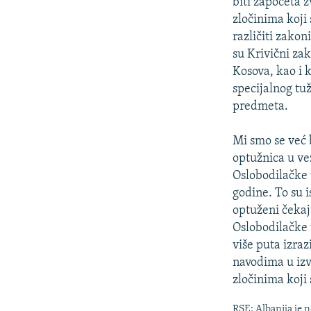
biti započeta 
zločinima koji
različiti zako
su Krivični za
Kosova, kao i 
specijalnog tu
predmeta.
Mi smo se već b
optužnica u ve
Oslobodilačke 
godine. To su i
optuženi čekaj
Oslobodilačke 
više puta izra
navodima u izv
zločinima koji 
RSE: Albanija je n