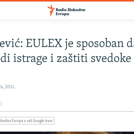
ević: EULEX je sposoban d
di istrage i zaštiti svedoke
a, 2011.
obodna Evropa u vaš Google izvor