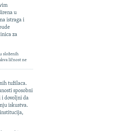
ivim
širena u
na istraga i
 bude
inica za
gu složenih
akva ličnost ne
nih tužilaca.
unosti sposobni
i dovoljni da
nju iskustva.
nstitucija,