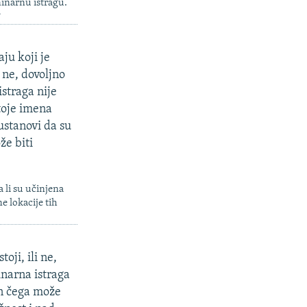
minarnu istragu.
?
ju koji je
i ne, dovoljno
straga nije
toje imena
ustanovi da su
že biti
a li su učinjena
e lokacije tih
oji, ili ne,
inarna istraga
on čega može