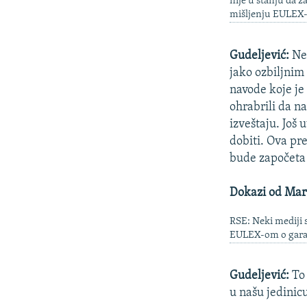
nije u stanju da z
mišljenju EULEX-
Gudeljević:
Ne 
jako ozbiljnim 
navode koje je
ohrabrili da n
izveštaju. Još
dobiti. Ova pre
bude započeta 
Dokazi od Mart
RSE: Neki mediji s
EULEX-om o garanc
Gudeljević:
To 
u našu jedinic