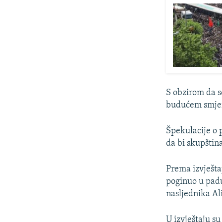
S obzirom da s
budućem smjer
Špekulacije o 
da bi skupštin
Prema izvješta
poginuo u padu
nasljednika Al
U izvještaju su