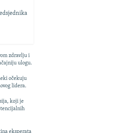
redsjednika
om zdravlju i
čajniju ulogu.
neki očekuju
ovog lidera.
ja, koji je
tencijalnih
ština eksperata