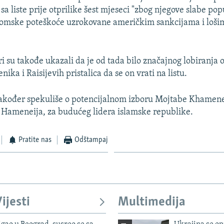
 sa liste prije otprilike šest mjeseci "zbog njegove slabe pop
omske poteškoće uzrokovane američkim sankcijama i loši
.
i su takođe ukazali da je od tada bilo značajnog lobiranja 
enika i Raisijevih pristalica da se on vrati na listu.
akođer spekuliše o potencijalnom izboru Mojtabe Khamenei
a Hameneija, za budućeg lidera islamske republike.
Pratite nas
Odštampaj
ijesti
Multimedija