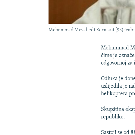
Mohammad Movahedi Kermani (93) izabran 
Mohammad Mova
čime je označe
odgovornoj za 
Odluka je don
uslijedila je 
helikoptera pr
Skupština eksp
republike.
Sastoji se od 