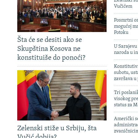
Zelenski st
Vučićem
Posmrtni os
mogućoj ma
Potoku
Šta će se desiti ako se
U Sarajevu 
Skupština Kosova ne
naroda u in
konstituiše do ponoći?
Konstitutiv
subotu, ust
završava u
Tri poslani
visokog pr
status za M
Američki s
administra
Zelenski stiže u Srbiju, šta
zvaničnici
Vučić dobija?