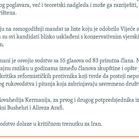
g poglavara, već i teoretski nadgleda i može ga razriješiti, 
rištena.
ju na osmogodišnji mandat sa liste koju je odobrilo Vijeće s
a su svi kandidati blisko usklađeni s konzervativnim vjerski
m.
ni je osvojio vodstvo sa 55 glasova od 83 prisutna člana. 
ajnu razliku u godinama između članova skupštine i opšte 
 kritika reformističkih protivnika koji tvrde da postoji nep
g rukovodstva i pitanja koja zabrinjavaju savremeno društ
ovahedija Kermanija, za prvog i drugog potpredsjednika i
i Bushehri i Alireza Arafi.
vodstvo dolaze u kritičnom trenutku za Iran.