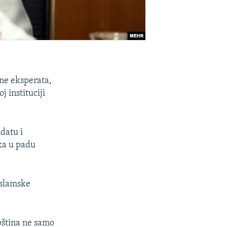
ne eksperata,
 instituciji
datu i
ika u padu
Islamske
upština ne samo