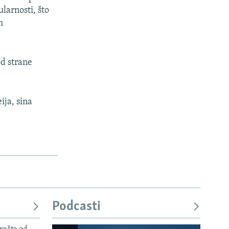
ularnosti, što
m
od strane
ja, sina
Podcasti