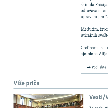
skinula Raisija
odražava ekon
upravljanjem"
Međutim, izvor
uticajnih svešt
Godinama se t
ajatolaha Alij
Podijelite
Više priča
Vesti/V