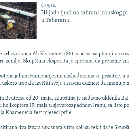
ČITAJTE:
Hiljade ljudi na sahrani iranskog p
u Teheranu
e vrhovni vođa Ali Khamenei (85) suočava sa pitanjima o sv
u zemlje, Skupština eksperata je spremna da preuzme zna
potencijalnim Hameneijevim nasljednicima su prisutne, a 
a uskoro trebala izvršiti svoju ustavnu dužnost da imenuje n
ju Reutersa od 20. maja, skupština je nedavno uklonila Raisi
 helikoptera 19. maja u sjeverozapadnom Iranu, sa liste po
ija Khameneija šest mjeseci prije.
 citirana dva izvora upoznata s tim koji su rekli da je Skup