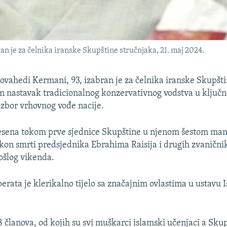
je za čelnika iranske Skupštine stručnjaka, 21. maj 2024.
hedi Kermani, 93, izabran je za čelnika iranske Skupšti
n nastavak tradicionalnog konzervativnog vodstva u ključnoj
izbor vrhovnog vođe nacije.
esena tokom prve sjednice Skupštine u njenom šestom man
nakon smrti predsjednika Ebrahima Raisija i drugih zvaničn
ošlog vikenda.
erata je klerikalno tijelo sa značajnim ovlastima u ustavu 
88 članova, od kojih su svi muškarci islamski učenjaci a Sk