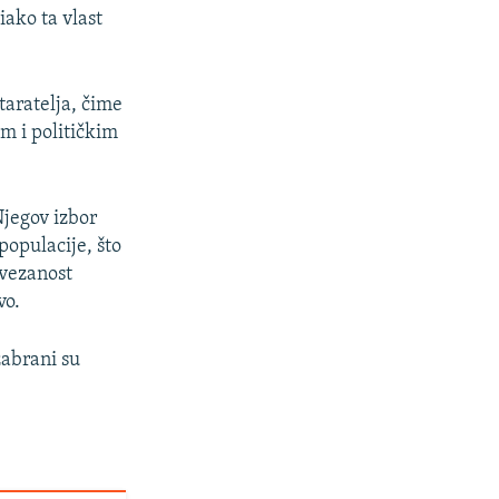
iako ta vlast
taratelja, čime
m i političkim
Njegov izbor
populacije, što
ovezanost
vo.
zabrani su