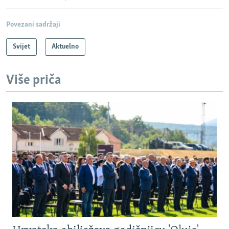
Povezani sadržaji
Svijet
Aktuelno
Više priča