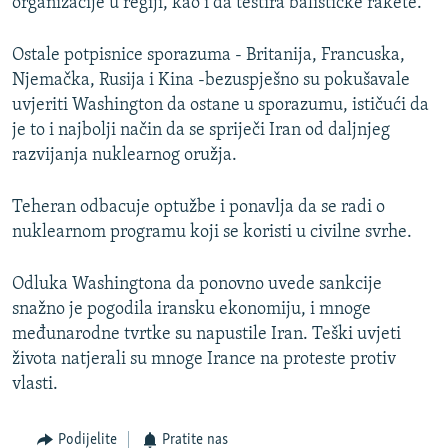
organizacije u regiji, kao i da testira balističke rakete.
Ostale potpisnice sporazuma - Britanija, Francuska,
Njemačka, Rusija i Kina -bezuspješno su pokušavale
uvjeriti Washington da ostane u sporazumu, ističući da
je to i najbolji način da se spriječi Iran od daljnjeg
razvijanja nuklearnog oružja.
Teheran odbacuje optužbe i ponavlja da se radi o
nuklearnom programu koji se koristi u civilne svrhe.
Odluka Washingtona da ponovno uvede sankcije
snažno je pogodila iransku ekonomiju, i mnoge
međunarodne tvrtke su napustile Iran. Teški uvjeti
života natjerali su mnoge Irance na proteste protiv
vlasti.
Podijelite
Pratite nas