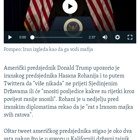
ISPRIČAJ MI
No media source currently available
DNEVNO@RSE
SPECIJALI RSE
0:00
2:37
VIŠE OD NASLOVA
PRATITE NAS
Pompeo: Iran izgleda kao da ga vodi mafija
GENOCID U SREBRENICI
POPLAVE I KLIZIŠTA U BIH 2024.
Američki predsjednik Donald Trump upozorio je
TV LIBERTY
Sve RFE/RL stranice
iranskog predsjednika Hasana Rohanija i to putem
Twittera da "više nikada" ne prijeti Sjedinjenim
POST SCRIPTUM
Državama ili će "snositi posljedice kakve su rijetki kroz
MOJA EVROPA
povijest ranije snosili". Rohani je u nedjelju pred
iranskim diplomatima rekao da je "rat s Iranom majka
TRI DECENIJE OD RATA U BIH
svih ratova".
SVE KARTE DEJTONA
NASTANAK I RASPAD JUGOSLAVIJE
Oštar tweet američkog predsjednika stigao je oko dva
sata nakon što je u govoru u Kaliforniji državni tajnik