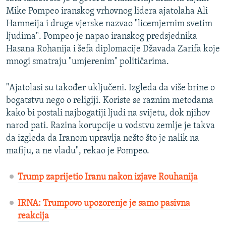
Mike Pompeo iranskog vrhovnog lidera ajatolaha Ali
Hamneija i druge vjerske nazvao "licemjernim svetim
ljudima". Pompeo je napao iranskog predsjednika
Hasana Rohanija i šefa diplomacije Džavada Zarifa koje
mnogi smatraju "umjerenim" političarima.
"Ajatolasi su također uključeni. Izgleda da više brine o
bogatstvu nego o religiji. Koriste se raznim metodama
kako bi postali najbogatiji ljudi na svijetu, dok njihov
narod pati. Razina korupcije u vodstvu zemlje je takva
da izgleda da Iranom upravlja nešto što je nalik na
mafiju, a ne vladu", rekao je Pompeo.
Trump zaprijetio Iranu nakon izjave Rouhanija
IRNA: Trumpovo upozorenje je samo pasivna
reakcija