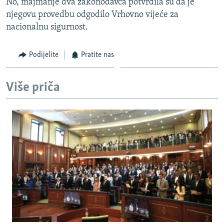
No, majmanje dva zakonodavca potvrdila su da je
njegovu provedbu odgodilo Vrhovno vijeće za
nacionalnu sigurnost.
Podijelite
Pratite nas
Više priča