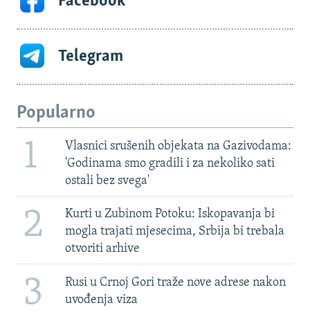
Facebook
Telegram
Popularno
1
Vlasnici srušenih objekata na Gazivodama:
'Godinama smo gradili i za nekoliko sati
ostali bez svega'
2
Kurti u Zubinom Potoku: Iskopavanja bi
mogla trajati mjesecima, Srbija bi trebala
otvoriti arhive
3
Rusi u Crnoj Gori traže nove adrese nakon
uvođenja viza