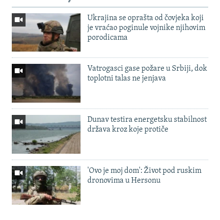
Ukrajina se oprašta od čovjeka koji
je vraćao poginule vojnike njihovim
porodicama
Vatrogasci gase požare u Srbiji, dok
toplotni talas ne jenjava
Dunav testira energetsku stabilnost
država kroz koje protiče
'Ovo je moj dom': Život pod ruskim
dronovima u Hersonu