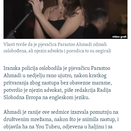
ISPRIČAJ MI
DNEVNO@RSE
SPECIJALI RSE
VIŠE OD NASLOVA
PRATITE NAS
Vlasti tvrde da je pjevačica Parastoo Ahmadi odmah
GENOCID U SREBRENICI
oslobođena, ali njezin advokta i porodica to su negirali
POPLAVE I KLIZIŠTA U BIH 2024.
Iranska policija oslobodila je pjevačicu Parastoo
TV LIBERTY
Sve RFE/RL stranice
Ahmadi u nedjelju rano ujutro, nakon kratkog
POST SCRIPTUM
pritvaranja zbog nastupa bez obavezne marame,
MOJA EVROPA
potvrdio je njezin advokat, piše redakcija Radija
Slobodna Evropa na engleskom jeziku.
TRI DECENIJE OD RATA U BIH
SVE KARTE DEJTONA
Ahmadi je ranije ove sedmice izazvala pomutnju na
društvenim mrežama, nakon što je snimila nastup, i
NASTANAK I RASPAD JUGOSLAVIJE
objavila ha na You Tubeu, odjevena u haljinu i sa