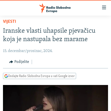
Dostupni
linkovi
Pređite
VIJESTI
na
VIJESTI
Iranske vlasti uhapsile pjevačicu
glavni
BOSNA I HERCEGOVINA
sadržaj
koja je nastupala bez marame
SRBIJA
Pređite
na
15. decembar/prosinac, 2024.
KOSOVO
glavnu
CRNA GORA
Podijelite
navigaciju
Pređite
VIZUELNO
na
Dodajte Radio Slobodna Evropa u vaš Google izvor
PODCASTI
VIDEO
pretragu
RAT U UKRAJINI
FOTOGALERIJE
KINA NA BALKANU
INFOGRAFIKE
RSE PRIČE IZ SVIJETA