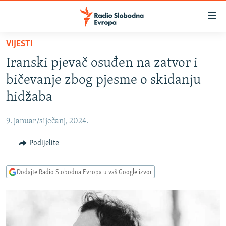
Dostupni
linkovi
Pređite
VIJESTI
na
VIJESTI
Iranski pjevač osuđen na zatvor i
glavni
BOSNA I HERCEGOVINA
sadržaj
bičevanje zbog pjesme o skidanju
SRBIJA
Pređite
hidžaba
na
KOSOVO
glavnu
9. januar/siječanj, 2024.
CRNA GORA
navigaciju
Pređite
Podijelite
VIZUELNO
na
PODCASTI
VIDEO
pretragu
Dodajte Radio Slobodna Evropa u vaš Google izvor
RAT U UKRAJINI
FOTOGALERIJE
KINA NA BALKANU
INFOGRAFIKE
RSE PRIČE IZ SVIJETA