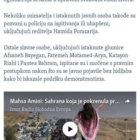
Nekoliko snimatelja i istaknutih javnih osoba takođe su
pozvani u policiju na ispitivanja ili uhapšeni,
uključujući reditelja Hamida Porazarija.
Ostale slavne osobe, uključujući istaknute glumice
Afsaneh Bayegan, Fatemeh Motamed-Arya, Katayon
Riahi i Pantea Bahram, ispitane su i suočene s pravnim
postupkom nakon što su se javno pojavile bez hidžaba
kako bi iskazale podršku demonstrantima.
Mahsa Amini: Sahrana koja je pokrenula proteste protiv hidžaba širom Irana
Izvor
Radio Slobodna Evropa
No media source currently available