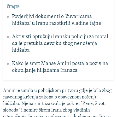
ČITAJTE:
Povjerljivi dokumenti o 'čuvaricama
hidžaba' u Iranu razotkrili vladine tajne
Aktivisti optužuju iransku policiju za moral
da je pretukla devojku zbog nenošenja
hidžaba
Kako je smrt Mahse Amini postala poziv na
okupljanje hiljadama Iranaca
Amini je umrla u policijskom pritvoru gdje je bila zbog
navodnog kršenja zakona o obaveznom nošenju
hidžaba. Njena smrt izazvala je pokret "Žene, život,
sloboda" i nemire širom Irana zbog vladinih
ograničenja ženama u njihovom svakodnevnom životu.