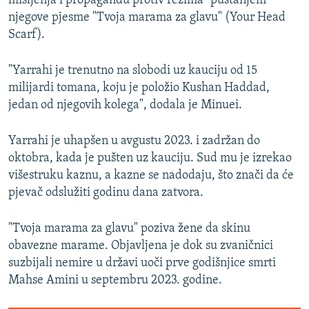
mišljenja i propagandu protiv režima" puštanjem
njegove pjesme "Tvoja marama za glavu" (Your Head
Scarf).
"Yarrahi je trenutno na slobodi uz kauciju od 15
milijardi tomana, koju je položio Kushan Haddad,
jedan od njegovih kolega", dodala je Minuei.
Yarrahi je uhapšen u avgustu 2023. i zadržan do
oktobra, kada je pušten uz kauciju. Sud mu je izrekao
višestruku kaznu, a kazne se nadodaju, što znači da će
pjevač odslužiti godinu dana zatvora.
"Tvoja marama za glavu" poziva žene da skinu
obavezne marame. Objavljena je dok su zvaničnici
suzbijali nemire u državi uoči prve godišnjice smrti
Mahse Amini u septembru 2023. godine.