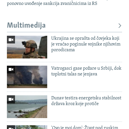
ponovno uvođenje sankcija zvaničnicima iz RS
Multimedija
Ukrajina se oprašta od čovjeka koji
je vraćao poginule vojnike njihovim
porodicama
Vatrogasci gase požare u Srbiji, dok
toplotni talas ne jenjava
Dunav testira energetsku stabilnost
država kroz koje protiče
'Ovo je moj dom': Život pod ruskim