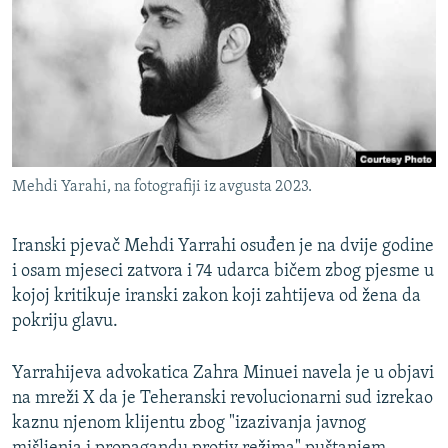
ISPRIČAJ MI
DNEVNO@RSE
SPECIJALI RSE
VIŠE OD NASLOVA
PRATITE NAS
GENOCID U SREBRENICI
Mehdi Yarahi, na fotografiji iz avgusta 2023.
POPLAVE I KLIZIŠTA U BIH 2024.
TV LIBERTY
Sve RFE/RL stranice
Iranski pjevač Mehdi Yarrahi osuđen je na dvije godine
i osam mjeseci zatvora i 74 udarca bičem zbog pjesme u
POST SCRIPTUM
kojoj kritikuje iranski zakon koji zahtijeva od žena da
MOJA EVROPA
pokriju glavu.
TRI DECENIJE OD RATA U BIH
Yarrahijeva advokatica Zahra Minuei navela je u objavi
SVE KARTE DEJTONA
na mreži X da je Teheranski revolucionarni sud izrekao
NASTANAK I RASPAD JUGOSLAVIJE
kaznu njenom klijentu zbog "izazivanja javnog