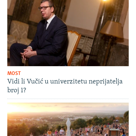
MOST
Vidi li Vučić u univerzitetu neprijatelja
broj 1?