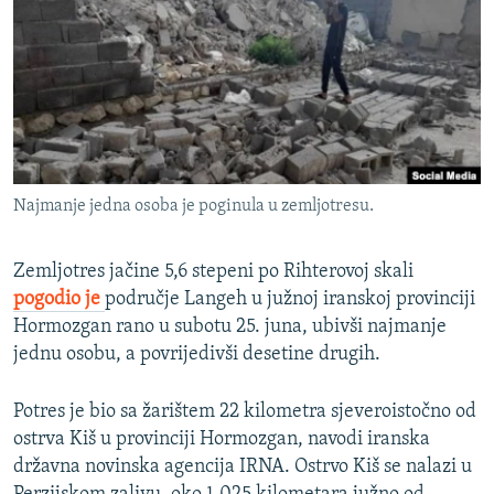
ISPRIČAJ MI
DNEVNO@RSE
SPECIJALI RSE
VIŠE OD NASLOVA
PRATITE NAS
GENOCID U SREBRENICI
Najmanje jedna osoba je poginula u zemljotresu.
POPLAVE I KLIZIŠTA U BIH 2024.
TV LIBERTY
Sve RFE/RL stranice
Zemljotres jačine 5,6 stepeni po Rihterovoj skali
pogodio je
područje Langeh u južnoj iranskoj provinciji
POST SCRIPTUM
Hormozgan rano u subotu 25. juna, ubivši najmanje
MOJA EVROPA
jednu osobu, a povrijedivši desetine drugih.
TRI DECENIJE OD RATA U BIH
Potres je bio sa žarištem 22 kilometra sjeveroistočno od
SVE KARTE DEJTONA
ostrva Kiš u provinciji Hormozgan, navodi iranska
NASTANAK I RASPAD JUGOSLAVIJE
državna novinska agencija IRNA. Ostrvo Kiš se nalazi u