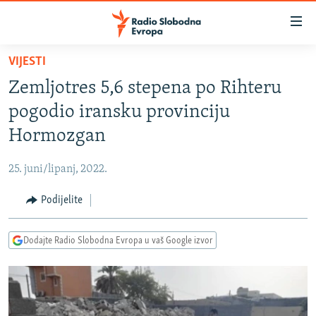
Dostupni
linkovi
Pređite
VIJESTI
na
VIJESTI
Zemljotres 5,6 stepena po Rihteru
glavni
BOSNA I HERCEGOVINA
sadržaj
pogodio iransku provinciju
SRBIJA
Pređite
Hormozgan
na
KOSOVO
glavnu
25. juni/lipanj, 2022.
CRNA GORA
navigaciju
Pređite
Podijelite
VIZUELNO
na
PODCASTI
VIDEO
pretragu
Dodajte Radio Slobodna Evropa u vaš Google izvor
RAT U UKRAJINI
FOTOGALERIJE
KINA NA BALKANU
INFOGRAFIKE
RSE PRIČE IZ SVIJETA