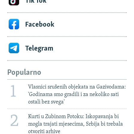
Tik Tok
Facebook
Telegram
Popularno
1
Vlasnici srušenih objekata na Gazivodama:
'Godinama smo gradili i za nekoliko sati
ostali bez svega'
2
Kurti u Zubinom Potoku: Iskopavanja bi
mogla trajati mjesecima, Srbija bi trebala
otvoriti arhive