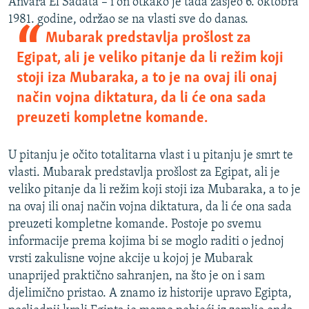
Anvara El Sadata – i on otkako je tada zasjeo 6. oktobra
1981. godine, održao se na vlasti sve do danas.
Mubarak predstavlja prošlost za
Egipat, ali je veliko pitanje da li režim koji
stoji iza Mubaraka, a to je na ovaj ili onaj
način vojna diktatura, da li će ona sada
preuzeti kompletne komande.
U pitanju je očito totalitarna vlast i u pitanju je smrt te
vlasti. Mubarak predstavlja prošlost za Egipat, ali je
veliko pitanje da li režim koji stoji iza Mubaraka, a to je
na ovaj ili onaj način vojna diktatura, da li će ona sada
preuzeti kompletne komande. Postoje po svemu
informacije prema kojima bi se moglo raditi o jednoj
vrsti zakulisne vojne akcije u kojoj je Mubarak
unaprijed praktično sahranjen, na što je on i sam
djelimično pristao. A znamo iz historije upravo Egipta,