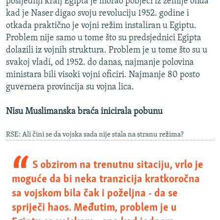
posljednji kralj Egipta je morao pobjeći iz zemlje onda
kad je Naser digao svoju revoluciju 1952. godine i
otkada praktično je vojni režim instaliran u Egiptu.
Problem nije samo u tome što su predsjednici Egipta
dolazili iz vojnih struktura. Problem je u tome što su u
svakoj vladi, od 1952. do danas, najmanje polovina
ministara bili visoki vojni oficiri. Najmanje 80 posto
guvernera provincija su vojna lica.
Nisu Muslimanska braća inicirala pobunu
RSE: Ali čini se da vojska sada nije stala na stranu režima?
S obzirom na trenutnu sitaciju, vrlo je
moguće da bi neka tranzicija kratkoročna
sa vojskom bila čak i poželjna - da se
spriječi haos. Međutim, problem je u