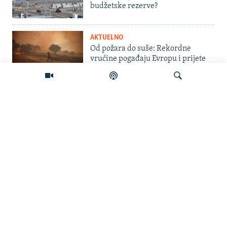
budžetske rezerve?
AKTUELNO
Od požara do suše: Rekordne
vrućine pogađaju Evropu i prijete
proizvodnji hrane
BOSNA I HERCEGOVINA
Zašto je grupa od 30 osoba
neovlašteno ušla u Federaciju BiH
kao obezbjeđenje tokom Vučićeve
Pretraživač
posjete?
BOSNA I HERCEGOVINA
Dvije pucnjave u 48 sati: Traži se
procjena bezbjednosti u Istočnom
Sarajevu
AKTUELNO
Na Kosovu iskopavanje grobnice,