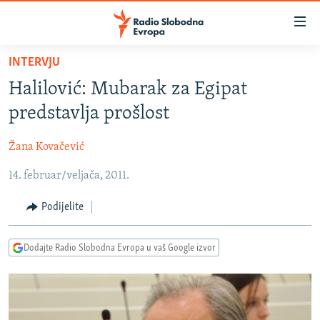
Dostupni
linkovi
Pređite
INTERVJU
na
VIJESTI
Halilović: Mubarak za Egipat
glavni
BOSNA I HERCEGOVINA
sadržaj
predstavlja prošlost
SRBIJA
Pređite
na
Žana Kovačević
KOSOVO
glavnu
14. februar/veljača, 2011.
CRNA GORA
navigaciju
Pređite
VIZUELNO
Podijelite
na
PODCASTI
VIDEO
pretragu
Dodajte Radio Slobodna Evropa u vaš Google izvor
RAT U UKRAJINI
FOTOGALERIJE
KINA NA BALKANU
INFOGRAFIKE
RSE PRIČE IZ SVIJETA