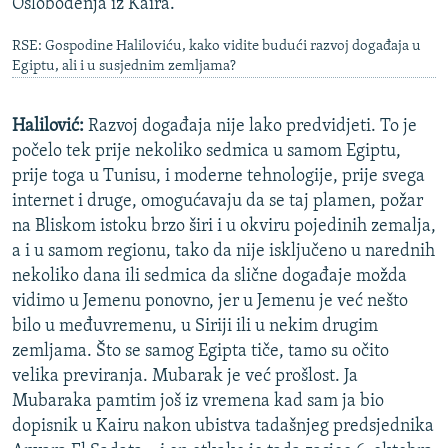
Oslobođenja iz Kaira.
RSE: Gospodine Haliloviću, kako vidite budući razvoj događaja u
Egiptu, ali i u susjednim zemljama?
Halilović:
Razvoj događaja nije lako predvidjeti. To je
počelo tek prije nekoliko sedmica u samom Egiptu,
prije toga u Tunisu, i moderne tehnologije, prije svega
internet i druge, omogućavaju da se taj plamen, požar
na Bliskom istoku brzo širi i u okviru pojedinih zemalja,
a i u samom regionu, tako da nije isključeno u narednih
nekoliko dana ili sedmica da slične događaje možda
vidimo u Jemenu ponovno, jer u Jemenu je već nešto
bilo u međuvremenu, u Siriji ili u nekim drugim
zemljama. Što se samog Egipta tiče, tamo su očito
velika previranja. Mubarak je već prošlost. Ja
Mubaraka pamtim još iz vremena kad sam ja bio
dopisnik u Kairu nakon ubistva tadašnjeg predsjednika