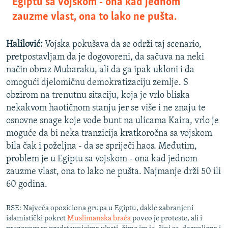
Egiptu sa vojskom - ona kad jednom
zauzme vlast, ona to lako ne pušta.
Halilović:
Vojska pokušava da se održi taj scenario,
pretpostavljam da je dogovoreni, da sačuva na neki
način obraz Mubaraku, ali da ga ipak ukloni i da
omogući djelomičnu demokratizaciju zemlje. S
obzirom na trenutnu sitaciju, koja je vrlo bliska
nekakvom haotičnom stanju jer se više i ne znaju te
osnovne snage koje vode bunt na ulicama Kaira, vrlo je
moguće da bi neka tranzicija kratkoročna sa vojskom
bila čak i poželjna - da se spriječi haos. Međutim,
problem je u Egiptu sa vojskom - ona kad jednom
zauzme vlast, ona to lako ne pušta. Najmanje drži 50 ili
60 godina.
RSE: Najveća opoziciona grupa u Egiptu, dakle zabranjeni
islamistički pokret
Muslimanska braća
poveo je proteste, ali i