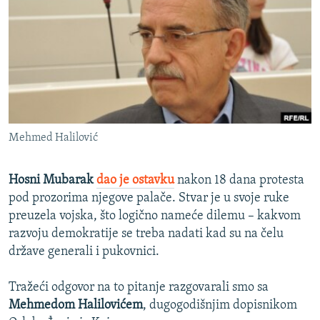
ISPRIČAJ MI
DNEVNO@RSE
SPECIJALI RSE
VIŠE OD NASLOVA
PRATITE NAS
GENOCID U SREBRENICI
Mehmed Halilović
POPLAVE I KLIZIŠTA U BIH 2024.
TV LIBERTY
Sve RFE/RL stranice
Hosni Mubarak
dao je ostavku
nakon 18 dana protesta
POST SCRIPTUM
pod prozorima njegove palače. Stvar je u svoje ruke
preuzela vojska, što logično nameće dilemu – kakvom
MOJA EVROPA
razvoju demokratije se treba nadati kad su na čelu
TRI DECENIJE OD RATA U BIH
države generali i pukovnici.
SVE KARTE DEJTONA
Tražeći odgovor na to pitanje razgovarali smo sa
NASTANAK I RASPAD JUGOSLAVIJE
Mehmedom Halilovićem
, dugogodišnjim dopisnikom