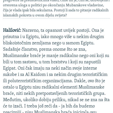
pregovore sa predstavnicima vlasti, čime im je, čini se, dozvoljena i
otvorena uloga u politici po okončanju Mubarakove vladavine,
čija je vlada ipak bila sekularna. Postoji li sada to pitanje radikalnih
islamskih pokreta u ovom dijelu svijeta?
Halilović:
Naravno, ta opasnost uvijek postoji. Ona je
prisutna i u Egiptu, iako mnogo više u nekim drugim
bliskoistočnim zemljama nego u samom Egiptu.
Sadašnje članstvo, prema onome što se zna,
Muslimanske braće je manje radikalno nego oni koji su
bili u tom sastavu, u tom bratstvu i koji su napustili
Egipat. Oni čak imaju na neki način svoje interne
sukobe i sa Al Kaidom i sa nekim drugim terorističkim
ili poluterorističkim organizacijama. Dakle, ovo što je
ostalo u Egiptu nisu radikalni elementi Muslimanske
braće, niti nekih pretpostavljenih terorističkih grupa.
Međutim, ukoliko dobiju priliku, nikad se ne zna na šta
će to izaći. I treba još reći da - ja bih da budemo
precizniji - nisu Muslimanska braća inicirala ovu