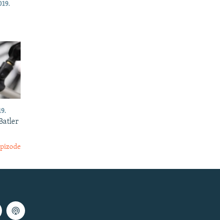
19.
9.
Batler
epizode