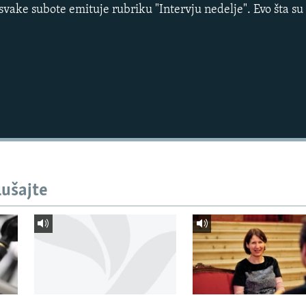
vake subote emituje rubriku "Intervju nedelje". Evo šta su 
lušajte