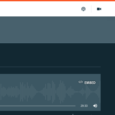
EMBED
able
29:33