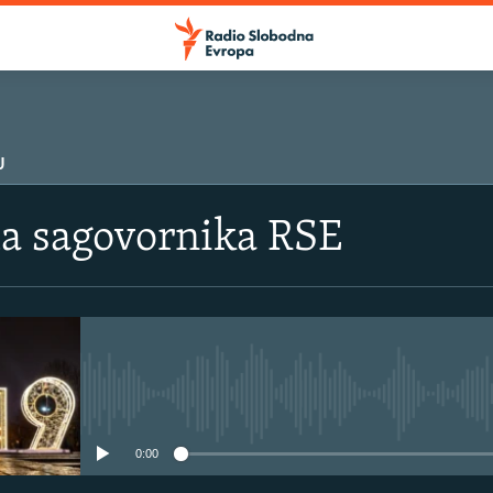
U
ma sagovornika RSE
No media source currently avail
0:00