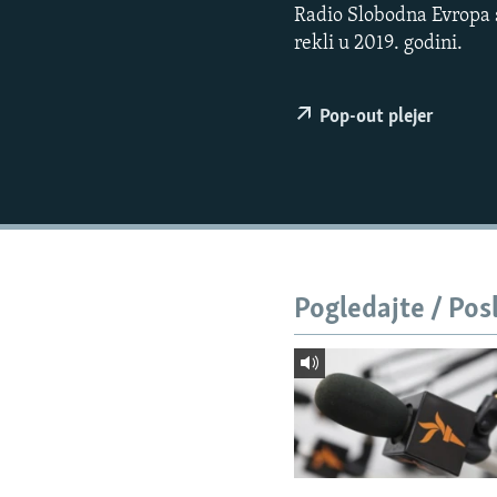
ISPRIČAJ MI
Radio Slobodna Evropa s
DNEVNO@RSE
rekli u 2019. godini.
SPECIJALI RSE
Pop-out plejer
VIŠE OD NASLOVA
GENOCID U SREBRENICI
POPLAVE I KLIZIŠTA U BIH 2024.
TV LIBERTY
POST SCRIPTUM
Pogledajte / Pos
MOJA EVROPA
TRI DECENIJE OD RATA U BIH
SVE KARTE DEJTONA
NASTANAK I RASPAD JUGOSLAVIJE