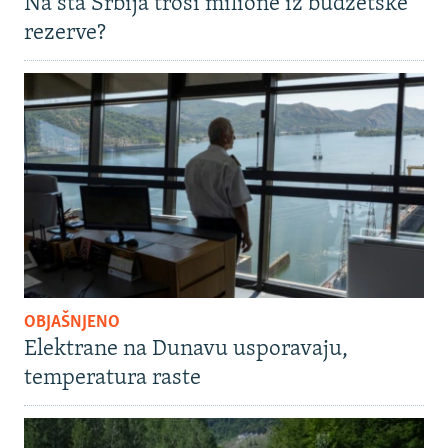
Na šta Srbija troši milione iz budžetske
rezerve?
OBJAŠNJENO
Elektrane na Dunavu usporavaju,
temperatura raste