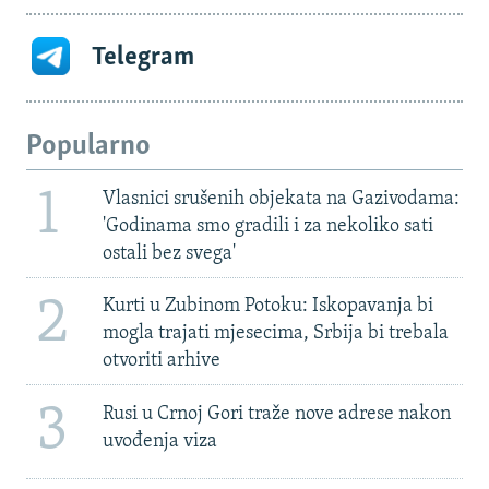
Telegram
Popularno
1
Vlasnici srušenih objekata na Gazivodama:
'Godinama smo gradili i za nekoliko sati
ostali bez svega'
2
Kurti u Zubinom Potoku: Iskopavanja bi
mogla trajati mjesecima, Srbija bi trebala
otvoriti arhive
3
Rusi u Crnoj Gori traže nove adrese nakon
uvođenja viza