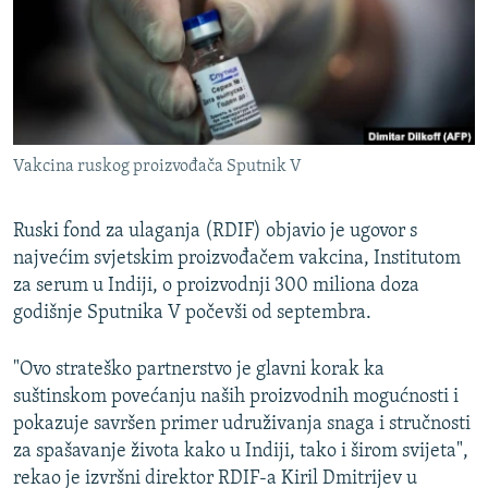
ISPRIČAJ MI
DNEVNO@RSE
SPECIJALI RSE
VIŠE OD NASLOVA
PRATITE NAS
Vakcina ruskog proizvođača Sputnik V
GENOCID U SREBRENICI
POPLAVE I KLIZIŠTA U BIH 2024.
Ruski fond za ulaganja (RDIF) objavio je ugovor s
TV LIBERTY
najvećim svjetskim proizvođačem vakcina, Institutom
Sve RFE/RL stranice
za serum u Indiji, o proizvodnji 300 miliona doza
POST SCRIPTUM
godišnje Sputnika V počevši od septembra.
MOJA EVROPA
"Ovo strateško partnerstvo je glavni korak ka
TRI DECENIJE OD RATA U BIH
suštinskom povećanju naših proizvodnih mogućnosti i
SVE KARTE DEJTONA
pokazuje savršen primer udruživanja snaga i stručnosti
za spašavanje života kako u Indiji, tako i širom svijeta",
NASTANAK I RASPAD JUGOSLAVIJE
rekao je izvršni direktor RDIF-a Kiril Dmitrijev u