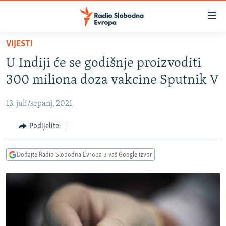
Dostupni
linkovi
Pređite
VIJESTI
na
VIJESTI
U Indiji će se godišnje proizvoditi
glavni
BOSNA I HERCEGOVINA
sadržaj
300 miliona doza vakcine Sputnik V
SRBIJA
Pređite
na
13. juli/srpanj, 2021.
KOSOVO
glavnu
CRNA GORA
Podijelite
navigaciju
Pređite
VIZUELNO
na
Dodajte Radio Slobodna Evropa u vaš Google izvor
PODCASTI
VIDEO
pretragu
RAT U UKRAJINI
FOTOGALERIJE
KINA NA BALKANU
INFOGRAFIKE
RSE PRIČE IZ SVIJETA