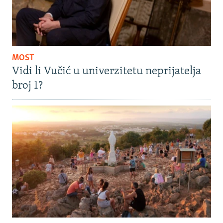
MOST
Vidi li Vučić u univerzitetu neprijatelja
broj 1?