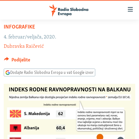
Dostupni
linkovi
Pređite
INFOGRAFIKE
na
VIJESTI
4. februar/veljača, 2020.
glavni
BOSNA I HERCEGOVINA
Dubravka Raičević
sadržaj
SLUŠAJTE
SRBIJA
Pređite
Podijelite
na
KOSOVO
glavnu
Dodajte Radio Slobodna Evropa u vaš Google izvor
YouTube Music
CRNA GORA
navigaciju
Pređite
VIZUELNO
Spotify
na
PODCASTI
VIDEO
pretragu
RAT U UKRAJINI
FOTOGALERIJE
YouTube
KINA NA BALKANU
INFOGRAFIKE
Pratite
RSE PRIČE IZ SVIJETA