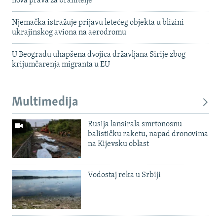
nova prava za branitelje
Njemačka istražuje prijavu letećeg objekta u blizini
ukrajinskog aviona na aerodromu
U Beogradu uhapšena dvojica državljana Sirije zbog
krijumčarenja migranta u EU
Multimedija
Rusija lansirala smrtonosnu
balističku raketu, napad dronovima
na Kijevsku oblast
Vodostaj reka u Srbiji