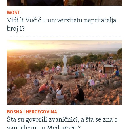
MOST
Vidi li Vučić u univerzitetu neprijatelja
broj 1?
BOSNA I HERCEGOVINA
Šta su govorili zvaničnici, a šta se zna o
vandalizmu u Međugorju?