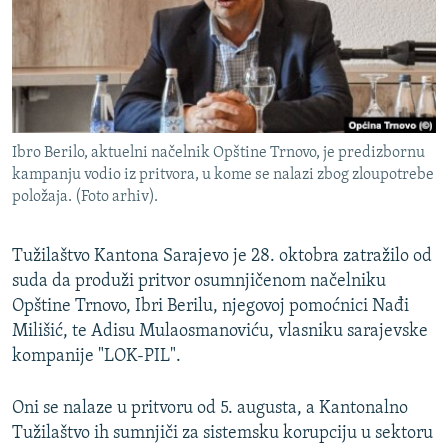
ISPRIČAJ MI
DNEVNO@RSE
SPECIJALI RSE
VIŠE OD NASLOVA
PRATITE NAS
Ibro Berilo, aktuelni načelnik Opštine Trnovo, je predizbornu
GENOCID U SREBRENICI
kampanju vodio iz pritvora, u kome se nalazi zbog zloupotrebe
položaja. (Foto arhiv).
POPLAVE I KLIZIŠTA U BIH 2024.
TV LIBERTY
Sve RFE/RL stranice
Tužilaštvo Kantona Sarajevo je 28. oktobra zatražilo od
POST SCRIPTUM
suda da produži pritvor osumnjičenom načelniku
Opštine Trnovo, Ibri Berilu, njegovoj pomoćnici Nađi
MOJA EVROPA
Milišić, te Adisu Mulaosmanoviću, vlasniku sarajevske
TRI DECENIJE OD RATA U BIH
kompanije "LOK-PIL".
SVE KARTE DEJTONA
Oni se nalaze u pritvoru od 5. augusta, a Kantonalno
NASTANAK I RASPAD JUGOSLAVIJE
Tužilaštvo ih sumnjiči za sistemsku korupciju u sektoru