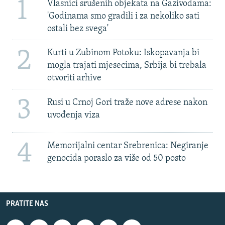
1
Vlasnici srušenih objekata na Gazivodama:
'Godinama smo gradili i za nekoliko sati
ostali bez svega'
2
Kurti u Zubinom Potoku: Iskopavanja bi
mogla trajati mjesecima, Srbija bi trebala
otvoriti arhive
3
Rusi u Crnoj Gori traže nove adrese nakon
uvođenja viza
4
Memorijalni centar Srebrenica: Negiranje
genocida poraslo za više od 50 posto
PRATITE NAS