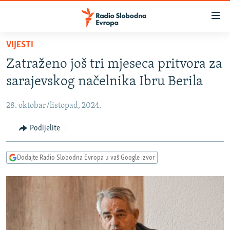
Dostupni
linkovi
Pređite
VIJESTI
na
VIJESTI
Zatraženo još tri mjeseca pritvora za
glavni
BOSNA I HERCEGOVINA
sadržaj
sarajevskog načelnika Ibru Berila
SRBIJA
Pređite
na
28. oktobar/listopad, 2024.
KOSOVO
glavnu
CRNA GORA
Podijelite
navigaciju
Pređite
VIZUELNO
na
Dodajte Radio Slobodna Evropa u vaš Google izvor
PODCASTI
VIDEO
pretragu
RAT U UKRAJINI
FOTOGALERIJE
KINA NA BALKANU
INFOGRAFIKE
RSE PRIČE IZ SVIJETA