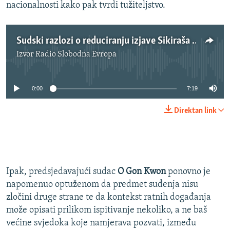
nacionalnosti kako pak tvrdi tužiteljstvo.
Sudski razlozi o reduciranju izjave Sikiraša i žestoko protivljenje Karadžića
Izvor
Radio Slobodna Evropa
No media source currently available
0:00
7:19
Direktan link
Ipak, predsjedavajući sudac
O Gon Kwon
ponovno je
napomenuo optuženom da predmet suđenja nisu
zločini druge strane te da kontekst ratnih događanja
može opisati prilikom ispitivanje nekoliko, a ne baš
većine svjedoka koje namjerava pozvati, između