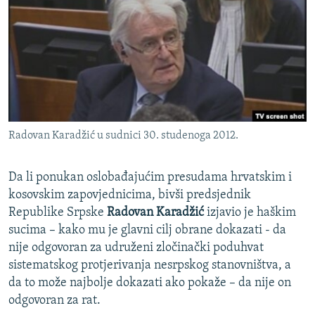
ISPRIČAJ MI
DNEVNO@RSE
SPECIJALI RSE
VIŠE OD NASLOVA
PRATITE NAS
GENOCID U SREBRENICI
Radovan Karadžić u sudnici 30. studenoga 2012.
POPLAVE I KLIZIŠTA U BIH 2024.
TV LIBERTY
Sve RFE/RL stranice
Da li ponukan oslobađajućim presudama hrvatskim i
POST SCRIPTUM
kosovskim zapovjednicima, bivši predsjednik
Republike Srpske
Radovan Karadžić
izjavio je haškim
MOJA EVROPA
sucima – kako mu je glavni cilj obrane dokazati - da
TRI DECENIJE OD RATA U BIH
nije odgovoran za udruženi zločinački poduhvat
sistematskog protjerivanja nesrpskog stanovništva, a
SVE KARTE DEJTONA
da to može najbolje dokazati ako pokaže – da nije on
NASTANAK I RASPAD JUGOSLAVIJE
odgovoran za rat.