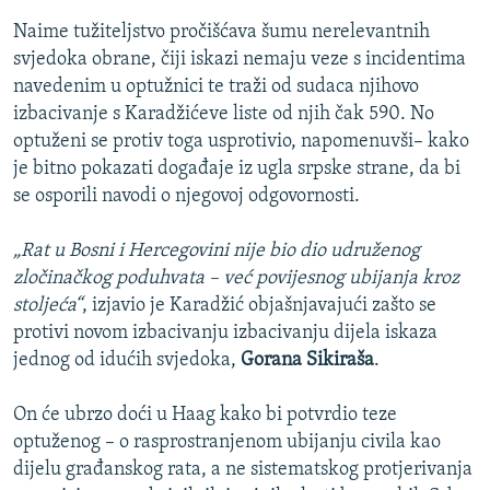
Naime tužiteljstvo pročišćava šumu nerelevantnih
svjedoka obrane, čiji iskazi nemaju veze s incidentima
navedenim u optužnici te traži od sudaca njihovo
izbacivanje s Karadžićeve liste od njih čak 590. No
optuženi se protiv toga usprotivio, napomenuvši– kako
je bitno pokazati događaje iz ugla srpske strane, da bi
se osporili navodi o njegovoj odgovornosti.
„Rat u Bosni i Hercegovini nije bio dio udruženog
zločinačkog poduhvata – već povijesnog ubijanja kroz
stoljeća“
, izjavio je Karadžić objašnjavajući zašto se
protivi novom izbacivanju izbacivanju dijela iskaza
jednog od idućih svjedoka,
Gorana Sikiraša
.
On će ubrzo doći u Haag kako bi potvrdio teze
optuženog – o rasprostranjenom ubijanju civila kao
dijelu građanskog rata, a ne sistematskog protjerivanja