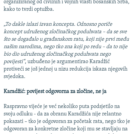
organiziranog od civilnih i vojnih vlasti bosanskih Srba,
kako to tvrdi optužba.
„To dakle izlazi izvan koncepta. Odnosno poriče
koncept udruženog zločinačkog poduhvata – da se sve
što se događalo u građanskom ratu, koji nije prvi među
našim narodima, nego tko zna koji po redu – da to nije
bio dio udruženog zločinačkog poduhvata nego
povijesti“
, uzbuđeno je argumentirao Karadžić
protiveći se još jednoj u nizu redukcija iskaza njegovih
svjedoka.
Karadžić: povijest odgovorna za zločine, ne ja
Raspravno vijeće je već nekoliko puta podsjetilo na
svoju odluku - da za obranu Karadžića nije relantno
pokazati – tko je odgovoran za početak rata, nego tko je
odgovoran za konkretne zločine koji mu se stavljaju na