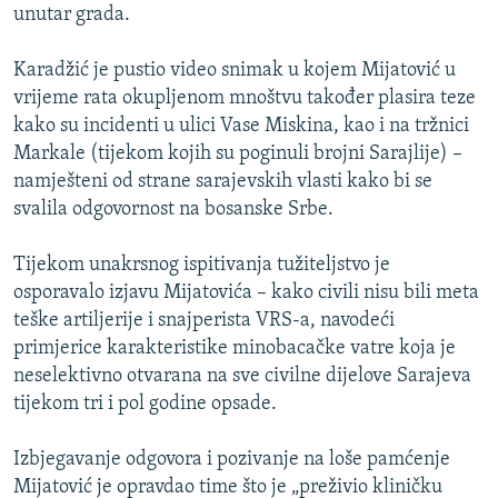
unutar grada.
Karadžić je pustio video snimak u kojem Mijatović u
vrijeme rata okupljenom mnoštvu također plasira teze
kako su incidenti u ulici Vase Miskina, kao i na tržnici
Markale (tijekom kojih su poginuli brojni Sarajlije) –
namješteni od strane sarajevskih vlasti kako bi se
svalila odgovornost na bosanske Srbe.
Tijekom unakrsnog ispitivanja tužiteljstvo je
osporavalo izjavu Mijatovića – kako civili nisu bili meta
teške artiljerije i snajperista VRS-a, navodeći
primjerice karakteristike minobacačke vatre koja je
neselektivno otvarana na sve civilne dijelove Sarajeva
tijekom tri i pol godine opsade.
Izbjegavanje odgovora i pozivanje na loše pamćenje
Mijatović je opravdao time što je „preživio kliničku