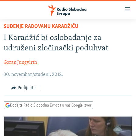
Dostupni
linkovi
Pređite
SUĐENJE RADOVANU KARADŽIĆU
na
VIJESTI
I Karadžić bi oslobađanje za
glavni
BOSNA I HERCEGOVINA
sadržaj
udruženi zločinački poduhvat
SRBIJA
Pređite
na
Goran Jungvirth
KOSOVO
glavnu
30. novembar/studeni, 2012.
CRNA GORA
navigaciju
Pređite
VIZUELNO
Podijelite
na
PODCASTI
VIDEO
pretragu
Dodajte Radio Slobodna Evropa u vaš Google izvor
RAT U UKRAJINI
FOTOGALERIJE
KINA NA BALKANU
INFOGRAFIKE
RSE PRIČE IZ SVIJETA