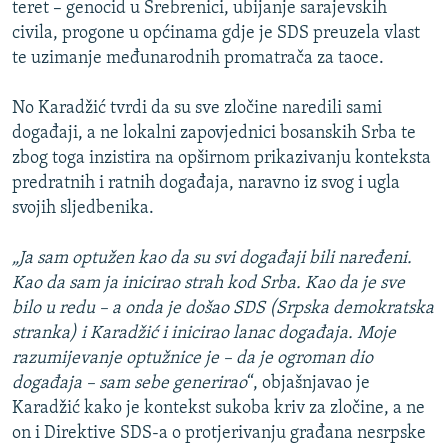
teret – genocid u Srebrenici, ubijanje sarajevskih
civila, progone u općinama gdje je SDS preuzela vlast
te uzimanje međunarodnih promatrača za taoce.
No Karadžić tvrdi da su sve zločine naredili sami
događaji, a ne lokalni zapovjednici bosanskih Srba te
zbog toga inzistira na opširnom prikazivanju konteksta
predratnih i ratnih događaja, naravno iz svog i ugla
svojih sljedbenika.
„Ja sam optužen kao da su svi događaji bili naređeni.
Kao da sam ja inicirao strah kod Srba. Kao da je sve
bilo u redu – a onda je došao SDS (Srpska demokratska
stranka) i Karadžić i inicirao lanac događaja. Moje
razumijevanje optužnice je – da je ogroman dio
događaja – sam sebe generirao
“, objašnjavao je
Karadžić kako je kontekst sukoba kriv za zločine, a ne
on i Direktive SDS-a o protjerivanju građana nesrpske