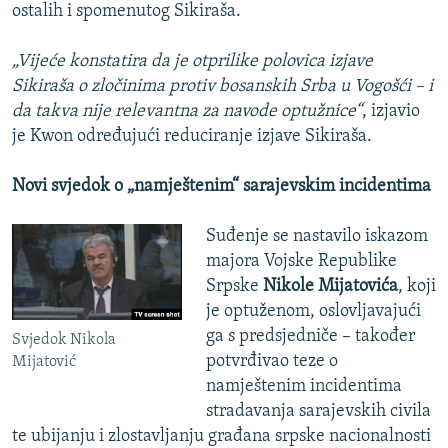
ostalih i spomenutog Sikiraša.
„Vijeće konstatira da je otprilike polovica izjave
Sikiraša o zločinima protiv bosanskih Srba u Vogošći – i
da takva nije relevantna za navode optužnice“
, izjavio
je Kwon određujući reduciranje izjave Sikiraša.
Novi svjedok o „namještenim“ sarajevskim incidentima
Suđenje se nastavilo iskazom
majora Vojske Republike
Srpske
Nikole Mijatovića
, koji
je optuženom, oslovljavajući
ga s predsjedniče – također
Svjedok Nikola
potvrđivao teze o
Mijatović
namještenim incidentima
stradavanja sarajevskih civila
te ubijanju i zlostavljanju građana srpske nacionalnosti