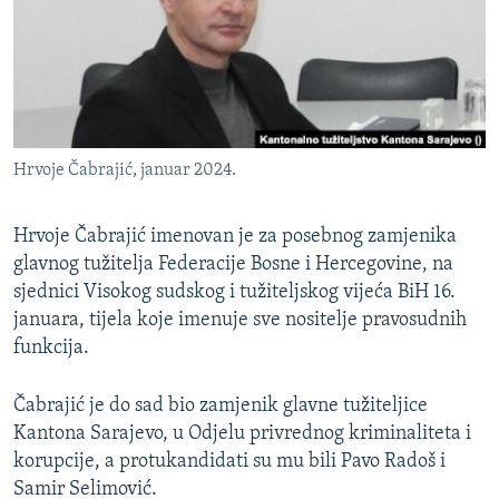
ISPRIČAJ MI
DNEVNO@RSE
SPECIJALI RSE
VIŠE OD NASLOVA
PRATITE NAS
Hrvoje Čabrajić, januar 2024.
GENOCID U SREBRENICI
POPLAVE I KLIZIŠTA U BIH 2024.
Hrvoje Čabrajić imenovan je za posebnog zamjenika
TV LIBERTY
glavnog tužitelja Federacije Bosne i Hercegovine, na
Sve RFE/RL stranice
sjednici Visokog sudskog i tužiteljskog vijeća BiH 16.
POST SCRIPTUM
januara, tijela koje imenuje sve nositelje pravosudnih
MOJA EVROPA
funkcija.
TRI DECENIJE OD RATA U BIH
Čabrajić je do sad bio zamjenik glavne tužiteljice
SVE KARTE DEJTONA
Kantona Sarajevo, u Odjelu privrednog kriminaliteta i
korupcije, a protukandidati su mu bili Pavo Radoš i
NASTANAK I RASPAD JUGOSLAVIJE
Samir Selimović.