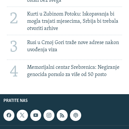
ostali bez svega'
2
Kurti u Zubinom Potoku: Iskopavanja bi
mogla trajati mjesecima, Srbija bi trebala
otvoriti arhive
3
Rusi u Crnoj Gori traže nove adrese nakon
uvođenja viza
4
Memorijalni centar Srebrenica: Negiranje
genocida poraslo za više od 50 posto
PRATITE NAS