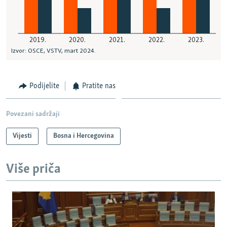
Podijelite
Pratite nas
Povezani sadržaji
Vijesti
Bosna i Hercegovina
Više priča