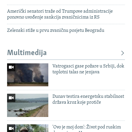
Američki senatori traže od Trumpove administracije
ponovno uvođenje sankcija zvaničnicima iz RS
Zelenski stiže u prvu zvaničnu posjetu Beogradu
Multimedija
Vatrogasci gase požare u Srbiji, dok
toplotni talas ne jenjava
Dunav testira energetsku stabilnost
država kroz koje protiče
'Ovo je moj dom': Život pod ruskim