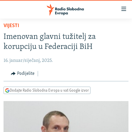
Dostupni
linkovi
Pređite
VIJESTI
na
VIJESTI
Imenovan glavni tužitelj za
glavni
BOSNA I HERCEGOVINA
sadržaj
korupciju u Federaciji BiH
SRBIJA
Pređite
na
16. januar/siječanj, 2025.
KOSOVO
glavnu
CRNA GORA
Podijelite
navigaciju
Pređite
VIZUELNO
na
Dodajte Radio Slobodna Evropa u vaš Google izvor
PODCASTI
VIDEO
pretragu
RAT U UKRAJINI
FOTOGALERIJE
KINA NA BALKANU
INFOGRAFIKE
RSE PRIČE IZ SVIJETA